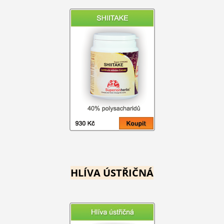
HLÍVA ÚSTŘIČNÁ