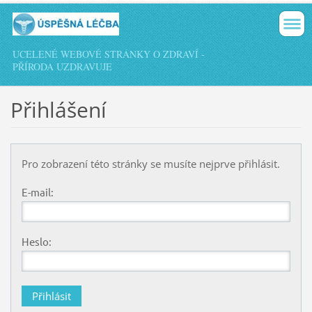
UCELENÉ WEBOVÉ STRÁNKY O ZDRAVÍ -
PŘÍRODA UZDRAVUJE
Přihlášení
Pro zobrazení této stránky se musíte nejprve přihlásit.
E-mail:
Heslo: