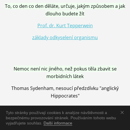
To, co den co den děláte, určuje, jakým způsobem a jak
dlouho budete žít
Prof. dr. Kurt Tepperwein
základy odkyselení organismu
Nemoc není nic jiného, než pokus těla zbavit se
morbidních látek
Thomas Sydenham, nesoucí předzdívku "anglický
Hippocrates"
Tyto stránky používají cookies k analýze návštěvnosti a
bezpečnému provozování stránek. Používáním tohoto webu
vyjadřujete souhlas.
Další informace
Nemoc je vyléčena jen pomocí Přírody, neutralizací a