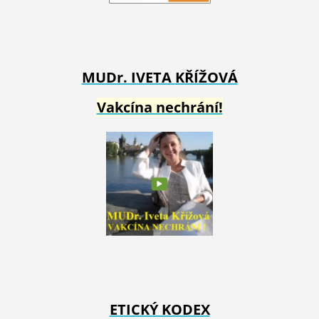
MUDr. IVETA
KŘÍŽOVÁ
Vakcína nechrání!
ETICKÝ KODEX