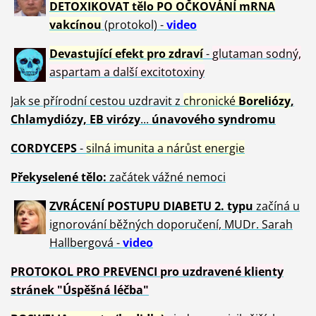
DETOXIKOVAT tělo PO OČKOVÁNÍ mRNA
vakcínou
(protokol) -
video
Devastující efekt pro zdraví
-
glutaman sodný,
aspartam a další excitotoxiny
Jak se přírodní cestou uzdravit z
chronické
Boreliózy
,
Chlamydiózy, EB virózy
...
únavového syndromu
CORDYCEPS
-
silná imunita a nárůst energie
Překyselené tělo:
začátek vážné nemoci
ZVRÁCE
NÍ POSTUPU DIABETU 2. typu
začíná u
ignorování běžných doporučení, MUDr. Sarah
Hallbergová -
video
PROTOKOL PRO PREVENCI pro uzdravené klienty
stránek "Úspěšná léčba"