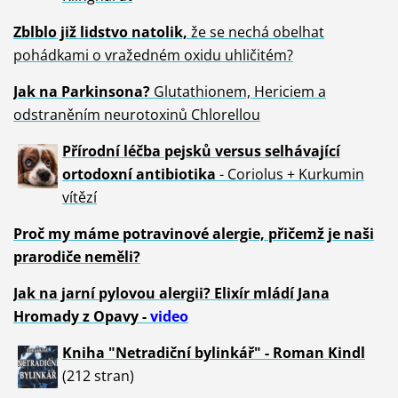
Zblblo již lidstvo natolik,
že se nechá obelhat
pohádkami o vražedném oxidu uhličitém?
Jak na Parkinsona?
Glutathionem, Hericiem a
odstraněním neurotoxinů Chlorellou
Přírodní léčba pejsků versus selhávající
ortodoxní antibiotika
- Coriolus + Kurkumin
vítězí
Proč my máme potravinové alergie, přičemž je naši
prarodiče neměli?
Jak na jarní pylovou alergii? Elixír mládí Jana
Hromady z Opavy -
video
Kniha "Netradiční bylinkář" - Roman Kindl
(212 stran)