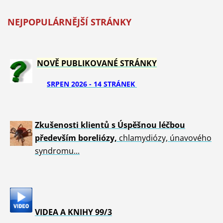
NEJPOPULÁRNĚJŠÍ STRÁNKY
NOVĚ PUBLIKOVANÉ STRÁNKY
SRPEN 2026 - 14 STRÁNEK
Zkušenosti klientů s Úspěšnou léčbou
především boreliózy,
chlamydiózy, únavového
syndromu...
VIDEA A KNIHY 99/3