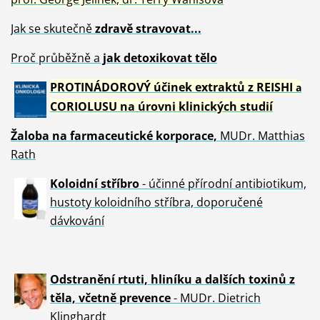
Jak se skutečně
zdravě
stravovat...
Proč průběžně a
jak detoxikovat tělo
PROTINÁDOROVÝ účinek extraktů z REISHI
a
CORIOLUSU
na úrovni klinických studií
Žaloba
na farmaceutické korporace,
MUDr. Matthias
Rath
Koloidní stříbro
- účinné přírodní antibiotikum,
hustoty koloidního stříbra, doporučené
dávkování
Odstranění rtuti, hliníku a dalších toxinů z
těla, včetně p
revence
- MUDr. Dietrich
Klinghardt