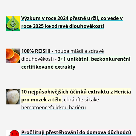
Výzkum v roce 2024 přesně určil, co vede v
roce 2025 ke zdravé dlouhověkosti
100% REISHI
- houba mládí a zdravé
dlou
h
ověkosti -
3+1 unikátní, bezkonkurenční
certifikované extrakty
10 nejpůsobivějších účinků extraktu z Hericia
pro mozek a tělo
, chráníte si také
hematoencefalickou bariéru
Proč lituji přestěhování do domova důchodců