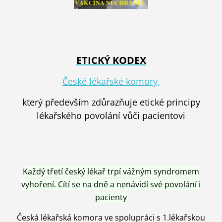
ETICKÝ KODEX
České lékařské komory,
který především zdůrazňuje etické principy
lékařského povolání vůči pacientovi
Každý třetí český lékař trpí vážným syndromem
vyhoření. Cítí se na dně a nenávidí své povolání i
pacienty
Česká lékařská komora ve spolupráci s 1.lékařskou