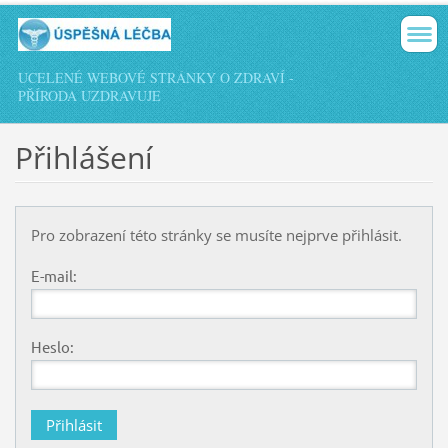
UCELENÉ WEBOVÉ STRÁNKY O ZDRAVÍ -
PŘÍRODA UZDRAVUJE
Přihlášení
Pro zobrazení této stránky se musíte nejprve přihlásit.
E-mail:
Heslo: