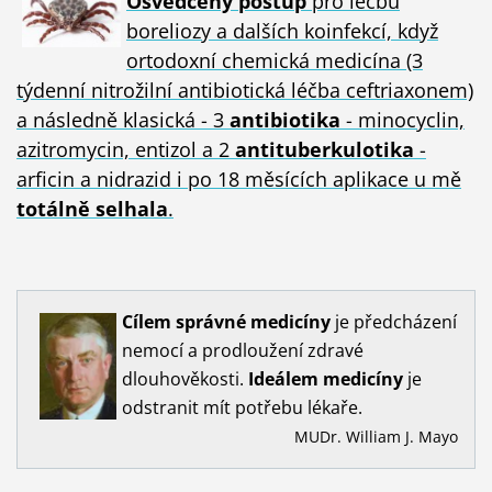
Osvědčený postup
pro léčbu
boreliozy a dalších koinfekcí, když
ortodoxní chemická medicína (3
týdenní nitrožilní antibiotická léčba ceftriaxonem)
a následně klasická - 3
antibiotika
- minocyclin,
azitromycin, entizol a 2
antituberkulotika
-
arficin a nidrazid i po 18 měsících aplikace u mě
totálně selhala
.
Cílem
správné
medicíny
je předcházení
nemocí a prodloužení zdravé
dlouhověkosti.
Ideálem
medicíny
je
odstranit mít potřebu lékaře.
MUDr. William J. Mayo