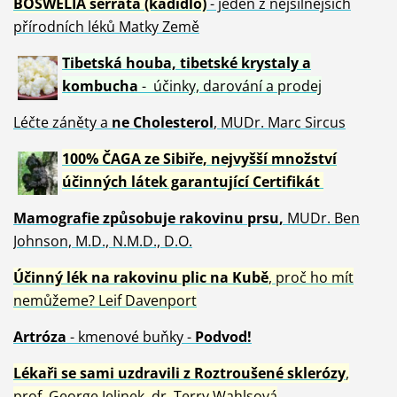
BOSWELIA serrata (kadidlo)
- jeden z nejsilnějších
přírodních léků Matky Země
Tibetská houba, tibetské
krystaly
a
kombucha
- účinky, darování a prodej
Léčte záněty a
ne Cholesterol
, MUDr. Marc Sircus
100% ČAGA ze Sibiře, nejvyšší množství
účinných látek garantující Certifikát
Mamografie způsobuje rakovinu prsu
,
MUDr. Ben
Johnson, M.D., N.M.D., D.O.
Účinný
lék na
rakovinu plic na Kubě
, proč ho mít
nemůžeme?
Leif Davenport
Artróza
- kmenové buňky -
Podvod!
Lékaři se sami uzdravili z Roztroušené sklerózy
,
prof. George Jelinek, dr. Terry Wahlsová