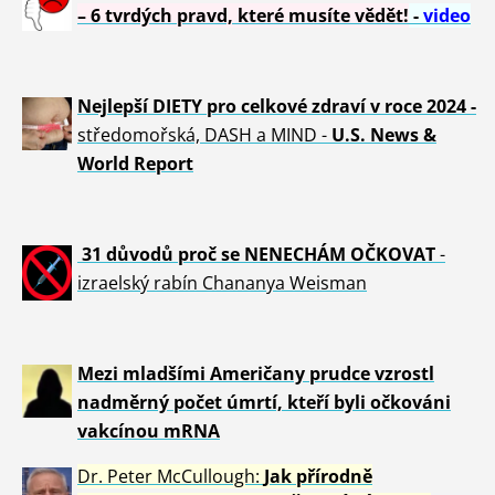
– 6 tvrdých pravd, které musíte vědět!
-
video
Nejlepší DIETY pro celkové zdraví v roce 2024 -
středomořská, DASH a MIND -
U.S. News &
World Report
31 důvod
ů proč se NENECHÁM OČKOVAT
-
izraelský rabín Chananya Weisman
Mezi mladšími Američany prudce vzrostl
nadměrný počet úmrtí, kteří byli očkováni
vakcínou mRNA
Dr. Peter
McCullough:
Jak přírodně