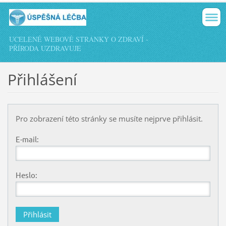
UCELENÉ WEBOVÉ STRÁNKY O ZDRAVÍ -
PŘÍRODA UZDRAVUJE
Přihlášení
Pro zobrazení této stránky se musíte nejprve přihlásit.
E-mail:
Heslo: