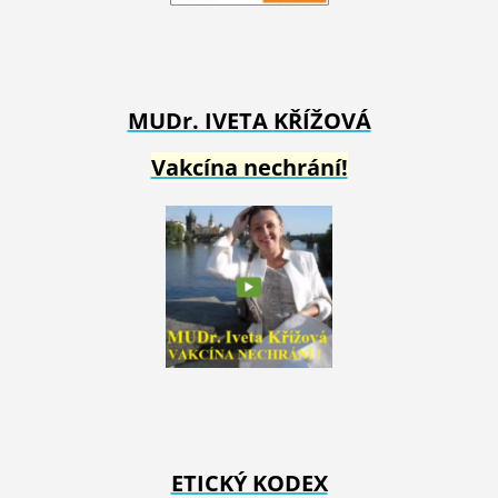
MUDr. IVETA
KŘÍŽOVÁ
Vakcína nechrání!
ETICKÝ KODEX