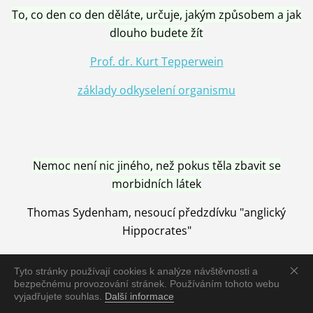
To, co den co den děláte, určuje, jakým způsobem a jak
dlouho budete žít
Prof. dr. Kurt Tepperwein
základy odkyselení organismu
Nemoc není nic jiného, než pokus těla zbavit se
morbidních látek
Thomas Sydenham, nesoucí předzdívku "anglický
Hippocrates"
Tyto stránky používají cookies k analýze návštěvnosti a
bezpečnému provozování stránek. Používáním tohoto webu
vyjadřujete souhlas.
Další informace
Nemoc je vyléčena jen pomocí Přírody, neutralizací a