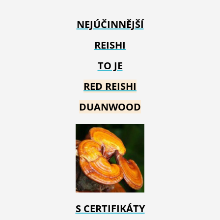
NEJÚČINNĚJŠÍ
REISHI
TO JE
RED REIS
HI
DUANWOOD
S CERTIFIKÁTY