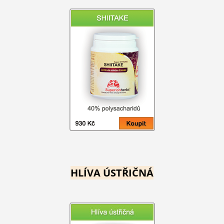
HLÍVA ÚSTŘIČNÁ