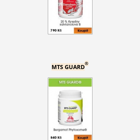
®
MTS GUARD