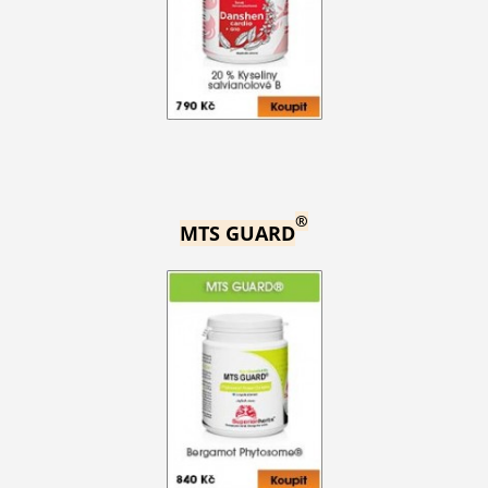
®
MTS GUARD