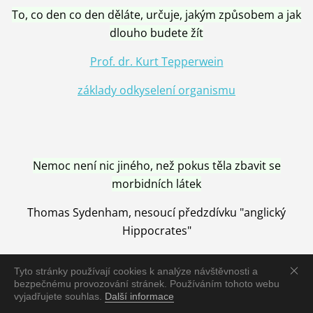
To, co den co den děláte, určuje, jakým způsobem a jak
dlouho budete žít
Prof. dr. Kurt Tepperwein
základy odkyselení organismu
Nemoc není nic jiného, než pokus těla zbavit se
morbidních látek
Thomas Sydenham, nesoucí předzdívku "anglický
Hippocrates"
Tyto stránky používají cookies k analýze návštěvnosti a
bezpečnému provozování stránek. Používáním tohoto webu
vyjadřujete souhlas.
Další informace
Nemoc je vyléčena jen pomocí Přírody, neutralizací a