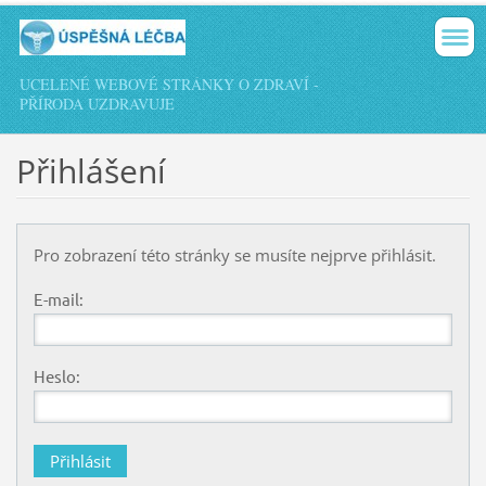
UCELENÉ WEBOVÉ STRÁNKY O ZDRAVÍ -
PŘÍRODA UZDRAVUJE
Přihlášení
Pro zobrazení této stránky se musíte nejprve přihlásit.
E-mail:
Heslo: