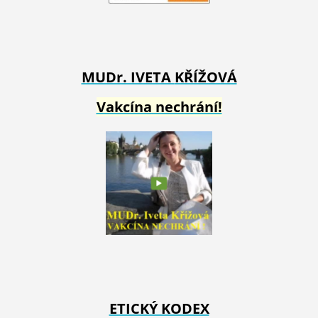
MUDr. IVETA
KŘÍŽOVÁ
Vakcína nechrání!
ETICKÝ KODEX