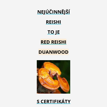
NEJÚČINNĚJŠÍ
REISHI
TO JE
RED REIS
HI
DUANWOOD
S CERTIFIKÁTY