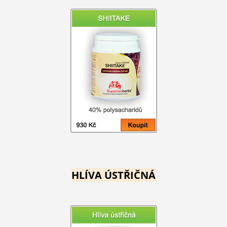
HLÍVA ÚSTŘIČNÁ