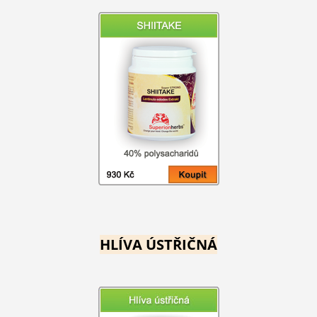
HLÍVA ÚSTŘIČNÁ