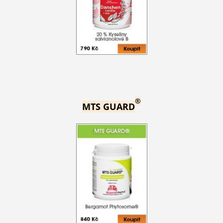
®
MTS GUARD