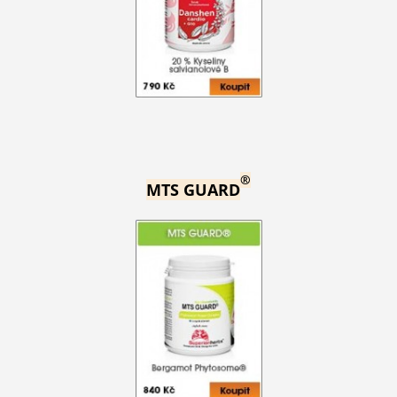
®
MTS GUARD