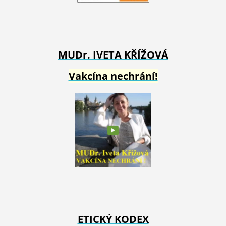
MUDr. IVETA
KŘÍŽOVÁ
Vakcína nechrání!
ETICKÝ KODEX