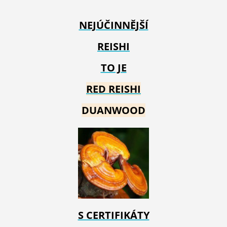
NEJÚČINNĚJŠÍ
REISHI
TO JE
RED REIS
HI
DUANWOOD
S CERTIFIKÁTY