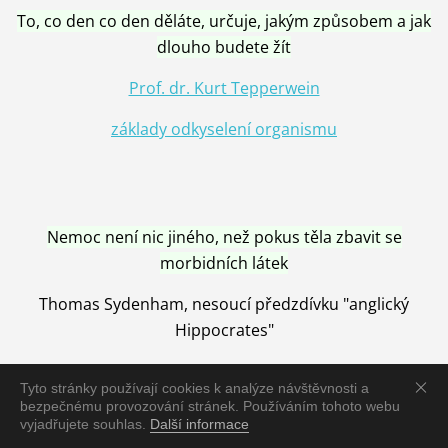
To, co den co den děláte, určuje, jakým způsobem a jak
dlouho budete žít
Prof. dr. Kurt Tepperwein
základy odkyselení organismu
Nemoc není nic jiného, než pokus těla zbavit se
morbidních látek
Thomas Sydenham, nesoucí předzdívku "anglický
Hippocrates"
Tyto stránky používají cookies k analýze návštěvnosti a
bezpečnému provozování stránek. Používáním tohoto webu
vyjadřujete souhlas.
Další informace
Nemoc je vyléčena jen pomocí Přírody, neutralizací a