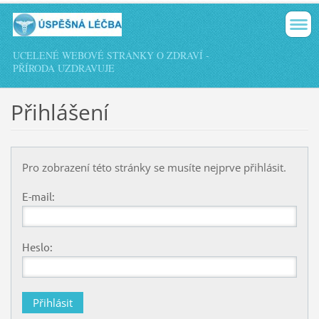
UCELENÉ WEBOVÉ STRÁNKY O ZDRAVÍ -
PŘÍRODA UZDRAVUJE
Přihlášení
Pro zobrazení této stránky se musíte nejprve přihlásit.
E-mail:
Heslo: