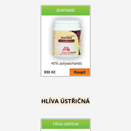
HLÍVA ÚSTŘIČNÁ