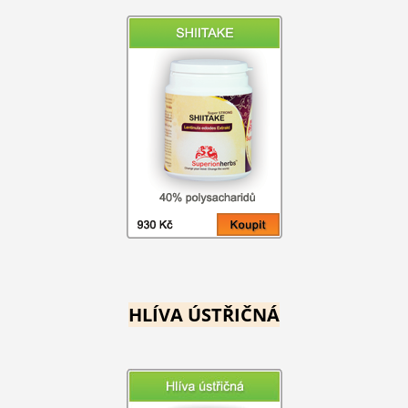
HLÍVA ÚSTŘIČNÁ