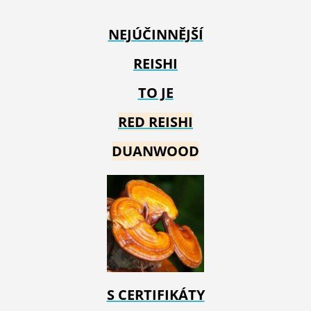
NEJÚČINNĚJŠÍ
REISHI
TO JE
RED REIS
HI
DUANWOOD
S CERTIFIKÁTY