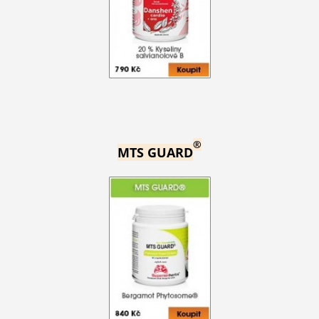
®
MTS GUARD