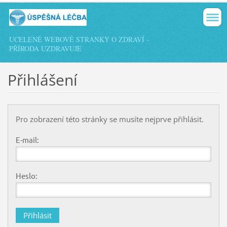
UCELENÉ WEBOVÉ STRÁNKY O ZDRAVÍ -
PŘÍRODA UZDRAVUJE
Přihlášení
Pro zobrazení této stránky se musíte nejprve přihlásit.
E-mail:
Heslo: