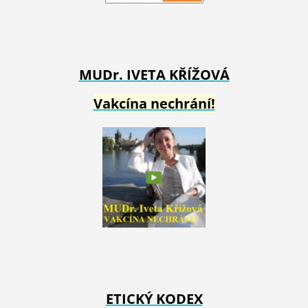
MUDr. IVETA
KŘÍŽOVÁ
Vakcína nechrání!
ETICKÝ KODEX