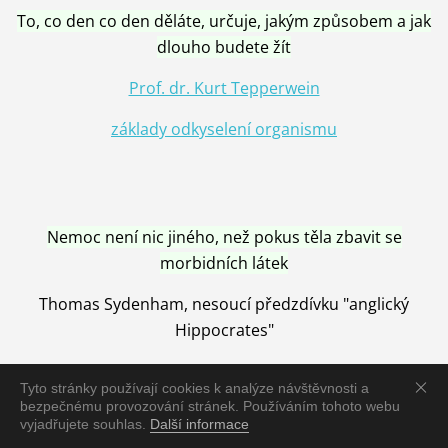
To, co den co den děláte, určuje, jakým způsobem a jak
dlouho budete žít
Prof. dr. Kurt Tepperwein
základy odkyselení organismu
Nemoc není nic jiného, než pokus těla zbavit se
morbidních látek
Thomas Sydenham, nesoucí předzdívku "anglický
Hippocrates"
Tyto stránky používají cookies k analýze návštěvnosti a
bezpečnému provozování stránek. Používáním tohoto webu
vyjadřujete souhlas.
Další informace
Nemoc je vyléčena jen pomocí Přírody, neutralizací a