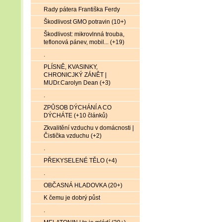
Rady pátera Františka Ferdy
Škodlivost GMO potravin (10+)
Škodlivost: mikrovlnná trouba,
teflonová pánev, mobil... (+19)
.
PLÍSNĚ, KVASINKY,
CHRONICJKÝ ZÁNĚT |
MUDr.Carolyn Dean (+3)
.
ZPŮSOB DÝCHÁNÍ A CO
DÝCHÁTE (+10 článků)
Zkvalitění vzduchu v domácnosti |
Čistička vzduchu (+2)
.
PŘEKYSELENÉ TĚLO (+4)
.
OBČASNÁ HLADOVKA (20+)
K čemu je dobrý půst
.