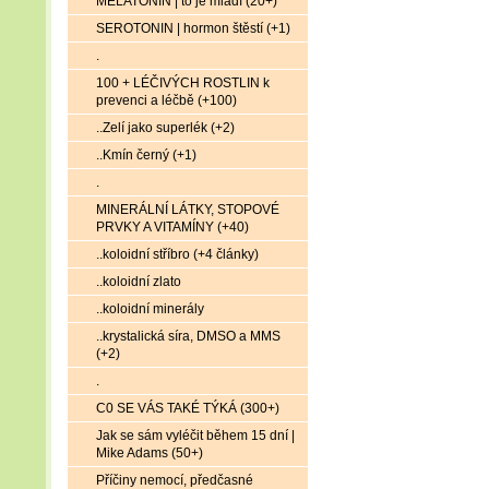
MELATONIN | to je mládí (20+)
SEROTONIN | hormon štěstí (+1)
.
100 + LÉČIVÝCH ROSTLIN k
prevenci a léčbě (+100)
..Zelí jako superlék (+2)
..Kmín černý (+1)
.
MINERÁLNÍ LÁTKY, STOPOVÉ
PRVKY A VITAMÍNY (+40)
..koloidní stříbro (+4 články)
..koloidní zlato
..koloidní minerály
..krystalická síra, DMSO a MMS
(+2)
.
C0 SE VÁS TAKÉ TÝKÁ (300+)
Jak se sám vyléčit během 15 dní |
Mike Adams (50+)
Příčiny nemocí, předčasné