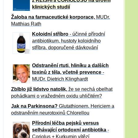
z REISHI
CORIOLUSU
na úrovni
a
klinických studií
Žaloba
na farmaceutické korporace,
MUDr.
Matthias Rath
Koloidní stříbro
- účinné přírodní
antibiotikum,
hustoty koloidního
stříbra, doporučené dávkování
Odstranění rtuti, hliníku a dalších
toxinů z těla, včetně p
revence
-
MUDr. Dietrich Klinghardt
Zblblo již lidstvo natolik,
že se nechá obelhat
pohádkami o vražedném oxidu uhličitém?
Jak na Parkinsona?
Glutathionem, Hericiem a
odstraněním neurotoxinů Chlorellou
Přírodní léčba pejsků versus
selhávající ortodoxní antibiotika
-
Coriolus + Kurkumin vítězí