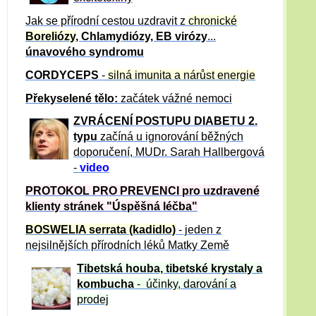
Jak se přírodní cestou uzdravit z
chronické
Boreliózy
, Chlamydiózy, EB virózy
...
únavového syndromu
CORDYCEPS
-
silná imunita a nárůst energie
Překyselené tělo:
začátek vážné nemoci
ZVRÁCE
NÍ POSTUPU DIABETU 2.
typu
začíná u ignorování běžných
doporučení, MUDr. Sarah Hallbergová
-
video
PROTOKOL PRO PREVENCI pro uzdravené
klienty
stránek "Úspěšná léčba"
BOSWELIA serrata (kadidlo)
- jeden z
nejsilnějších přírodních léků Matky Země
Tibetská houba, tibetské
krystaly
a
kombucha
- účinky, darování a
prodej