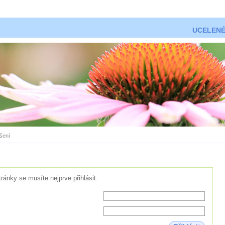
UCELENÉ
ášení
tránky se musíte nejprve přihlásit.