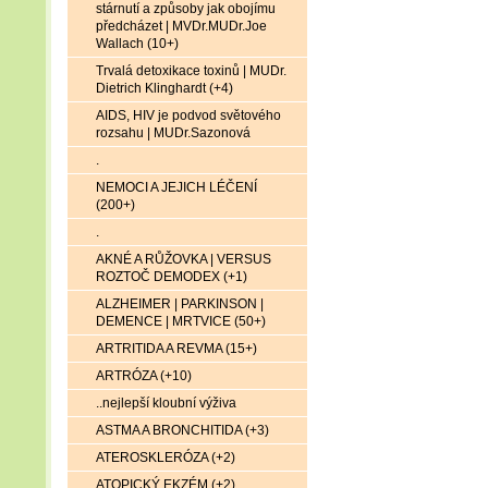
stárnutí a způsoby jak obojímu
předcházet | MVDr.MUDr.Joe
Wallach (10+)
Trvalá detoxikace toxinů | MUDr.
Dietrich Klinghardt (+4)
AIDS, HIV je podvod světového
rozsahu | MUDr.Sazonová
.
NEMOCI A JEJICH LÉČENÍ
(200+)
.
AKNÉ A RŮŽOVKA | VERSUS
ROZTOČ DEMODEX (+1)
ALZHEIMER | PARKINSON |
DEMENCE | MRTVICE (50+)
ARTRITIDA A REVMA (15+)
ARTRÓZA (+10)
..nejlepší kloubní výživa
ASTMA A BRONCHITIDA (+3)
ATEROSKLERÓZA (+2)
ATOPICKÝ EKZÉM (+2)