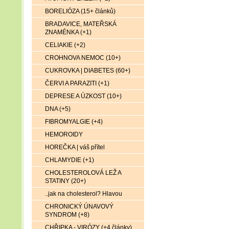
BORELIÓZA (15+ článků)
BRADAVICE, MATEŘSKÁ
ZNAMÉNKA (+1)
CELIAKIE (+2)
CROHNOVA NEMOC (10+)
CUKROVKA | DIABETES (60+)
ČERVI A PARAZITI (+1)
DEPRESE A ÚZKOST (10+)
DNA (+5)
FIBROMYALGIE (+4)
HEMOROIDY
HOREČKA | váš přítel
CHLAMYDIE (+1)
CHOLESTEROLOVÁ LEŽ A
STATINY (20+)
..jak na cholesterol? Hlavou
CHRONICKÝ ÚNAVOVÝ
SYNDROM (+8)
CHŘIPKA - VIRÓZY (+4 články)