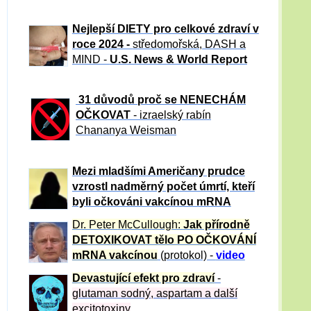
Nejlepší DIETY pro celkové zdraví v
roce 2024 -
středomořská, DASH a
MIND -
U.S. News & World Report
31 důvod
ů proč se NENECHÁM
OČKOVAT
- izraelský rabín
Chananya Weisman
Mezi mladšími Američany prudce
vzrostl nadměrný počet úmrtí, kteří
byli očkováni vakcínou mRNA
Dr. Peter
McCullough:
Jak přírodně
DETOXIKOVAT tělo PO OČKOVÁNÍ
mRNA vakcínou
(protokol) -
video
Devastující efekt pro zdraví
-
glutaman sodný, aspartam a další
excitotoxiny