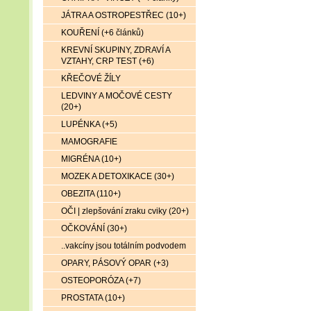
JÁTRA A OSTROPESTŘEC (10+)
KOUŘENÍ (+6 článků)
KREVNÍ SKUPINY, ZDRAVÍ A
VZTAHY, CRP TEST (+6)
KŘEČOVÉ ŽÍLY
LEDVINY A MOČOVÉ CESTY
(20+)
LUPÉNKA (+5)
MAMOGRAFIE
MIGRÉNA (10+)
MOZEK A DETOXIKACE (30+)
OBEZITA (110+)
OČI | zlepšování zraku cviky (20+)
OČKOVÁNÍ (30+)
..vakcíny jsou totálním podvodem
OPARY, PÁSOVÝ OPAR (+3)
OSTEOPORÓZA (+7)
PROSTATA (10+)