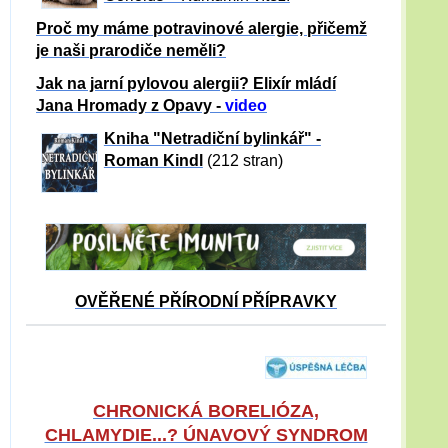
Proč my máme potravinové alergie, přičemž
je naši prarodiče neměli?
Jak na jarní pylovou alergii? Elixír mládí
Jana Hromady z Opavy -
video
Kniha "Netradiční bylinkář" -
Roman Kindl
(212 stran)
OVĚŘENÉ PŘÍRODNÍ PŘÍPRAVKY
CHRONICKÁ BORELIÓZA,
CHLAMYDIE...? ÚNAVOVÝ SYNDROM