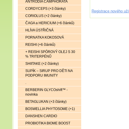
ANTRODIA CAMPHORATA
CORDYCEPS (+3 články)
Registrace nového uži
CORIOLUS (+2 články)
ČAGA a HERICIUM (+6 článků)
HLÍVA ÚSTŘIČNÁ
PORNATKA KOKOSOVÁ
REISHI (+6 článků)
+ REISHI SPÓROVÝ OLEJ S 30
% TRITERPÉNŮ
SHIITAKE (+2 články)
SUPÍK – SIRUP PRO DĚTI NA
PODPORU IMUNITY
.
BERBERIN GLYCOshift™ -
novinka
BETAGLUKAN (+3 články)
BOSWELLIA PHYTOSOME (+1)
DANSHEN CARDIO
PROBIOTIKA BIOME BOOST