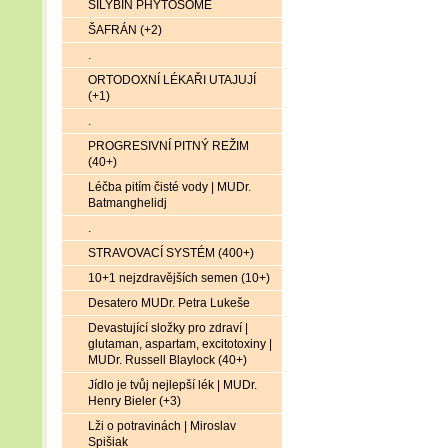
SILYBIN PHYTOSOME
ŠAFRÁN (+2)
.
ORTODOXNÍ LÉKAŘI UTAJUJÍ
(+1)
.
PROGRESIVNÍ PITNÝ REŽIM
(40+)
Léčba pitím čisté vody | MUDr.
Batmanghelidj
.
STRAVOVACÍ SYSTÉM (400+)
10+1 nejzdravějších semen (10+)
Desatero MUDr. Petra Lukeše
Devastující složky pro zdraví |
glutaman, aspartam, excitotoxiny |
MUDr. Russell Blaylock (40+)
Jídlo je tvůj nejlepší lék | MUDr.
Henry Bieler (+3)
Lži o potravinách | Miroslav
Spišiak