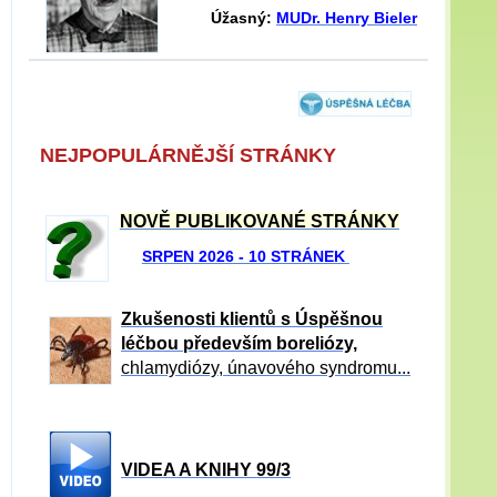
Úžasný:
MUDr. Henry Bieler
NEJPOPULÁRNĚJŠÍ STRÁNKY
NOVĚ PUBLIKOVANÉ STRÁNKY
SRPEN 2026 - 10 STRÁNEK
Zkušenosti klientů s Úspěšnou
léčbou především boreliózy,
chlamydiózy, únavového syndromu...
VIDEA A KNIHY 99/3