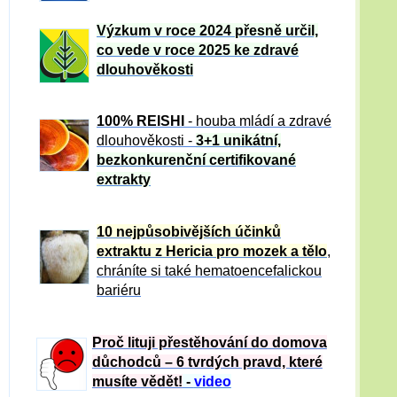
Výzkum v roce 2024 přesně určil,
co vede v roce 2025 ke zdravé
dlouhověkosti
100% REISHI
- houba mládí a zdravé
dlou
h
ověkosti -
3+1 unikátní,
bezkonkurenční certifikované
extrakty
10 nejpůsobivějších účinků
extraktu z Hericia pro mozek a tělo
,
chráníte si také hematoencefalickou
bariéru
Proč lituji přestěhování do domova
důchodců – 6 tvrdých pravd, které
musíte vědět!
-
video