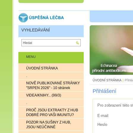
VYHLEDÁVÁNÍ
MENU
ÚVODNÍ STRÁNKA
.
ÚVODNÍ STRÁNKA
|
Přihl
NOVĚ PUBLIKOVANÉ STRÁNKY
"SRPEN 2026" - 10 stránek
Přihlášení
VIDEA/KNIHY... (99/3)
.
Pro zobrazení této s
PROČ JSOU EXTRAKTY Z HUB
DOBRÉ PRO VAŠI IMUNITU?
E-mail
POZOR NA SUŠINY Z HUB,
Heslo
JSOU NEÚČINNÉ