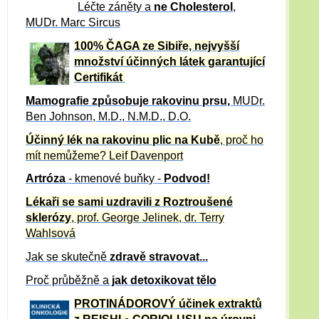
Léčte záněty a
ne Cholesterol
,
MUDr. Marc Sircus
100% ČAGA ze Sibiře, nejvyšší
množství účinných látek garantující
Certifikát
Mamografie způsobuje rakovinu prsu
,
MUDr.
Ben Johnson, M.D., N.M.D., D.O.
Účinný
lék na
rakovinu plic na Kubě
, proč ho
mít nemůžeme?
Leif Davenport
Artróza
- kmenové buňky -
Podvod!
Lékaři se sami uzdravili z Roztroušené
sklerózy
, prof. George Jelinek, dr. Terry
Wahlsová
Jak se skutečně
zdravě
stravovat...
Proč průběžně a
jak detoxikovat tělo
PROTINÁDOROVÝ účinek extraktů