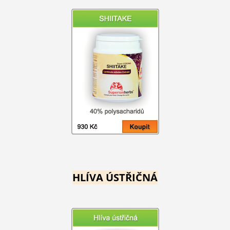
HLÍVA ÚSTŘIČNÁ