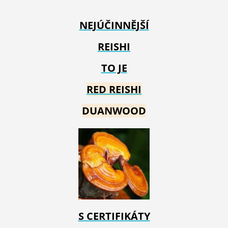
NEJÚČINNĚJŠÍ
REISHI
TO JE
RED REIS
HI
DUANWOOD
S CERTIFIKÁTY