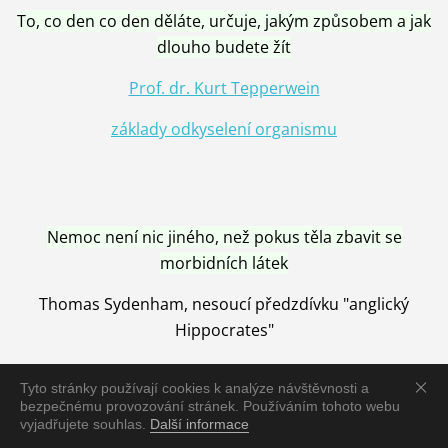
To, co den co den děláte, určuje, jakým způsobem a jak
dlouho budete žít
Prof. dr. Kurt Tepperwein
základy odkyselení organismu
Nemoc není nic jiného, než pokus těla zbavit se
morbidních látek
Thomas Sydenham, nesoucí předzdívku "anglický
Hippocrates"
Tyto stránky používají cookies k analýze návštěvnosti a
bezpečnému provozování stránek. Používáním tohoto webu
vyjadřujete souhlas.
Další informace
Nemoc je vyléčena jen pomocí Přírody, neutralizací a