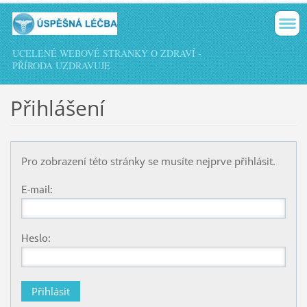
UCELENÉ WEBOVÉ STRÁNKY O ZDRAVÍ -
PŘÍRODA UZDRAVUJE
Přihlášení
Pro zobrazení této stránky se musíte nejprve přihlásit.
E-mail:
Heslo: