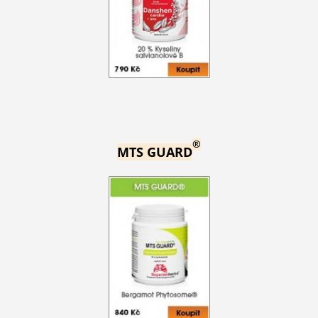
®
MTS GUARD