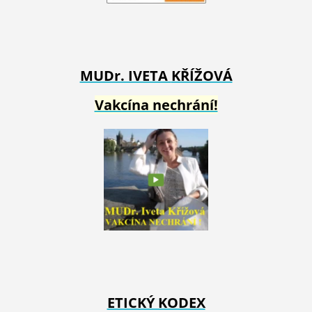
MUDr. IVETA
KŘÍŽOVÁ
Vakcína nechrání!
ETICKÝ KODEX