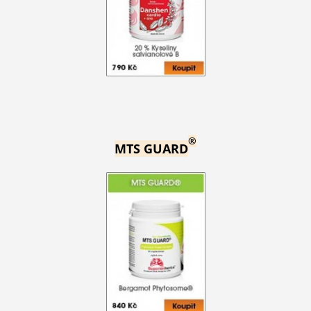
®
MTS GUARD