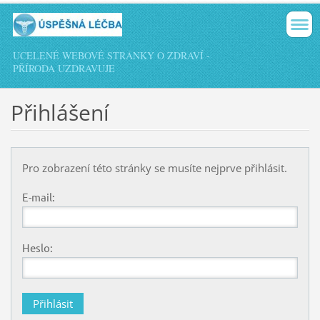
UCELENÉ WEBOVÉ STRÁNKY O ZDRAVÍ -
PŘÍRODA UZDRAVUJE
Přihlášení
Pro zobrazení této stránky se musíte nejprve přihlásit.
E-mail:
Heslo: