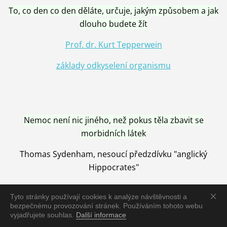
To, co den co den děláte, určuje, jakým způsobem a jak
dlouho budete žít
Prof. dr. Kurt Tepperwein
základy odkyselení organismu
Nemoc není nic jiného, než pokus těla zbavit se
morbidních látek
Thomas Sydenham, nesoucí předzdívku "anglický
Hippocrates"
Tyto stránky používají cookies k analýze návštěvnosti a
bezpečnému provozování stránek. Používáním tohoto webu
vyjadřujete souhlas.
Další informace
Nemoc je vyléčena jen pomocí Přírody, neutralizací a