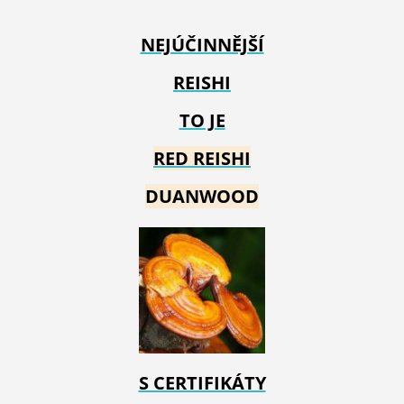
NEJÚČINNĚJŠÍ
REISHI
TO JE
RED REIS
HI
DUANWOOD
S CERTIFIKÁTY