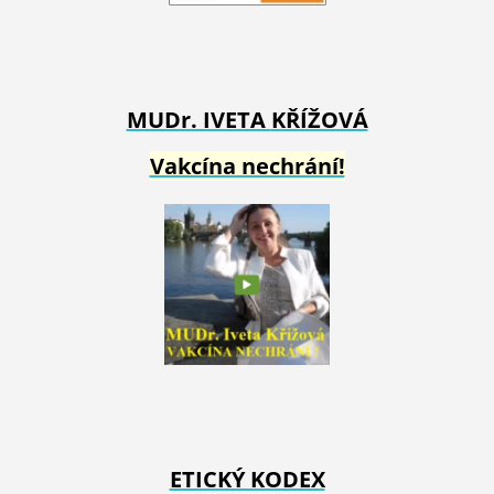
MUDr. IVETA
KŘÍŽOVÁ
Vakcína nechrání!
ETICKÝ KODEX