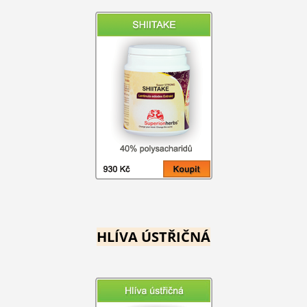
HLÍVA ÚSTŘIČNÁ