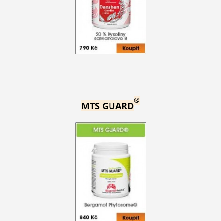
®
MTS GUARD