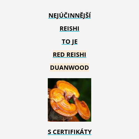
NEJÚČINNĚJŠÍ
REISHI
TO JE
RED REIS
HI
DUANWOOD
S CERTIFIKÁTY