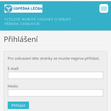
UCELENÉ WEBOVÉ STRÁNKY O ZDRAVÍ -
PŘÍRODA UZDRAVUJE
Přihlášení
Pro zobrazení této stránky se musíte nejprve přihlásit.
E-mail:
Heslo: