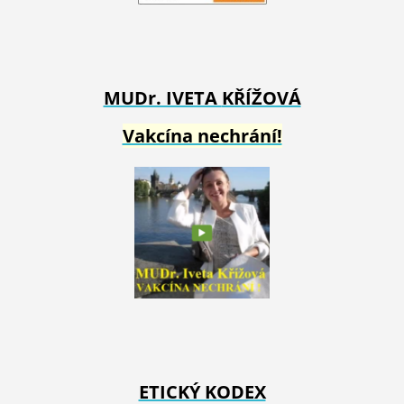
MUDr. IVETA
KŘÍŽOVÁ
Vakcína nechrání!
ETICKÝ KODEX