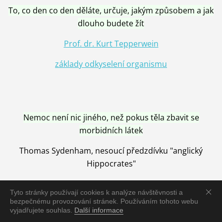
To, co den co den děláte, určuje, jakým způsobem a jak
dlouho budete žít
Prof. dr. Kurt Tepperwein
základy odkyselení organismu
Nemoc není nic jiného, než pokus těla zbavit se
morbidních látek
Thomas Sydenham, nesoucí předzdívku "anglický
Hippocrates"
Tyto stránky používají cookies k analýze návštěvnosti a
bezpečnému provozování stránek. Používáním tohoto webu
vyjadřujete souhlas.
Další informace
Nemoc je vyléčena jen pomocí Přírody, neutralizací a