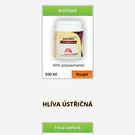
HLÍVA ÚSTŘIČNÁ