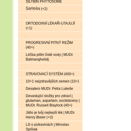
SILYBIN PHYTOSOME
ŠAFRÁN (+2)
.
ORTODOXNÍ LÉKAŘI UTAJUJÍ
(+1)
.
PROGRESIVNÍ PITNÝ REŽIM
(40+)
Léčba pitím čisté vody | MUDr.
Batmanghelidj
.
STRAVOVACÍ SYSTÉM (400+)
10+1 nejzdravějších semen (10+)
Desatero MUDr. Petra Lukeše
Devastující složky pro zdraví |
glutaman, aspartam, excitotoxiny |
MUDr. Russell Blaylock (40+)
Jídlo je tvůj nejlepší lék | MUDr.
Henry Bieler (+3)
Lži o potravinách | Miroslav
Spišiak