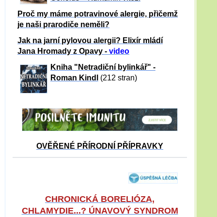
Proč my máme potravinové alergie, přičemž
je naši prarodiče neměli?
Jak na jarní pylovou alergii? Elixír mládí
Jana Hromady z Opavy -
video
Kniha "Netradiční bylinkář" -
Roman Kindl
(212 stran)
OVĚŘENÉ PŘÍRODNÍ PŘÍPRAVKY
CHRONICKÁ BORELIÓZA,
CHLAMYDIE...? ÚNAVOVÝ SYNDROM