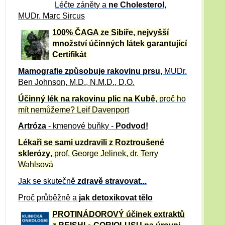
Léčte záněty a
ne Cholesterol
,
MUDr. Marc Sircus
100% ČAGA ze Sibiře, nejvyšší
množství účinných látek garantující
Certifikát
Mamografie způsobuje rakovinu prsu
,
MUDr.
Ben Johnson, M.D., N.M.D., D.O.
Účinný
lék na
rakovinu plic na Kubě
, proč ho
mít nemůžeme?
Leif Davenport
Artróza
- kmenové buňky -
Podvod!
Lékaři se sami uzdravili z Roztroušené
sklerózy
, prof. George Jelinek, dr. Terry
Wahlsová
Jak se skutečně
zdravě
stravovat...
Proč průběžně a
jak detoxikovat tělo
PROTINÁDOROVÝ účinek extraktů