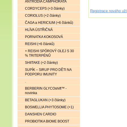
ANTRODIA CAMPHORATA
CORDYCEPS (+3 články)
Registrace nového uži
CORIOLUS (+2 články)
ČAGA a HERICIUM (+6 článků)
HLÍVA ÚSTŘIČNÁ
PORNATKA KOKOSOVÁ
REISHI (+6 článků)
+ REISHI SPÓROVÝ OLEJ S 30
% TRITERPÉNŮ
SHIITAKE (+2 články)
SUPÍK – SIRUP PRO DĚTI NA
PODPORU IMUNITY
.
BERBERIN GLYCOshift™ -
novinka
BETAGLUKAN (+3 články)
BOSWELLIA PHYTOSOME (+1)
DANSHEN CARDIO
PROBIOTIKA BIOME BOOST