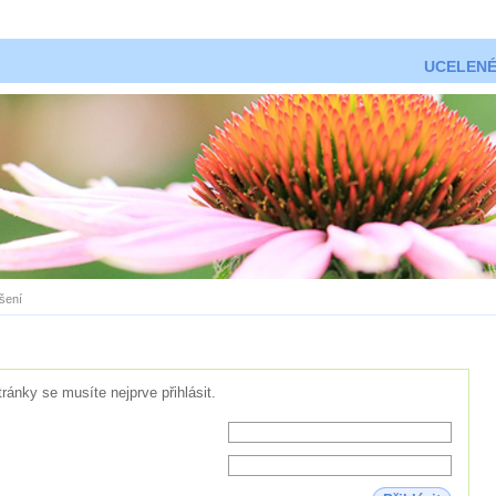
UCELENÉ
ášení
tránky se musíte nejprve přihlásit.