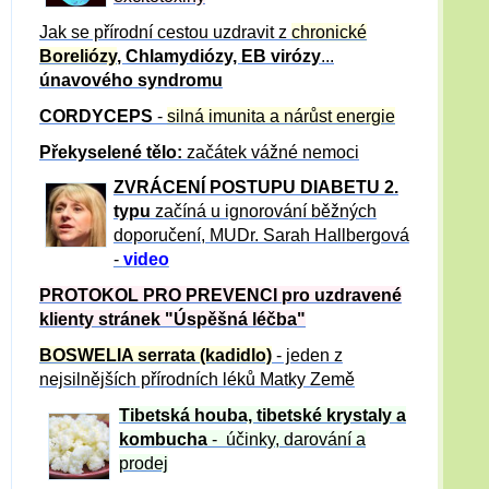
Jak se přírodní cestou uzdravit z
chronické
Boreliózy
, Chlamydiózy, EB virózy
...
únavového syndromu
CORDYCEPS
-
silná imunita a nárůst energie
Překyselené tělo:
začátek vážné nemoci
ZVRÁCE
NÍ POSTUPU DIABETU 2.
typu
začíná u ignorování běžných
doporučení, MUDr. Sarah Hallbergová
-
video
PROTOKOL PRO PREVENCI pro uzdravené
klienty
stránek "Úspěšná léčba"
BOSWELIA serrata (kadidlo)
- jeden z
nejsilnějších přírodních léků Matky Země
Tibetská houba, tibetské
krystaly
a
kombucha
- účinky, darování a
prodej