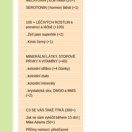
MELATONIN | to je mládí (20+)
SEROTONIN | hormon štěstí (+1)
.
100 + LÉČIVÝCH ROSTLIN k
prevenci a léčbě (+100)
..Zelí jako superlék (+2)
..Kmín černý (+1)
.
MINERÁLNÍ LÁTKY, STOPOVÉ
PRVKY A VITAMÍNY (+40)
..koloidní stříbro (+4 články)
..koloidní zlato
..koloidní minerály
..krystalická síra, DMSO a MMS
(+2)
.
C0 SE VÁS TAKÉ TÝKÁ (300+)
Jak se sám vyléčit během 15 dní |
Mike Adams (50+)
Příčiny nemocí, předčasné