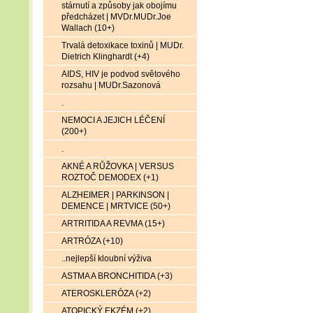
stárnutí a způsoby jak obojímu
předcházet | MVDr.MUDr.Joe
Wallach (10+)
Trvalá detoxikace toxinů | MUDr.
Dietrich Klinghardt (+4)
AIDS, HIV je podvod světového
rozsahu | MUDr.Sazonová
.
NEMOCI A JEJICH LÉČENÍ
(200+)
.
AKNÉ A RŮŽOVKA | VERSUS
ROZTOČ DEMODEX (+1)
ALZHEIMER | PARKINSON |
DEMENCE | MRTVICE (50+)
ARTRITIDA A REVMA (15+)
ARTRÓZA (+10)
..nejlepší kloubní výživa
ASTMA A BRONCHITIDA (+3)
ATEROSKLERÓZA (+2)
ATOPICKÝ EKZÉM (+2)