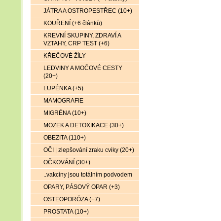
JÁTRA A OSTROPESTŘEC (10+)
KOUŘENÍ (+6 článků)
KREVNÍ SKUPINY, ZDRAVÍ A
VZTAHY, CRP TEST (+6)
KŘEČOVÉ ŽÍLY
LEDVINY A MOČOVÉ CESTY
(20+)
LUPÉNKA (+5)
MAMOGRAFIE
MIGRÉNA (10+)
MOZEK A DETOXIKACE (30+)
OBEZITA (110+)
OČI | zlepšování zraku cviky (20+)
OČKOVÁNÍ (30+)
..vakcíny jsou totálním podvodem
OPARY, PÁSOVÝ OPAR (+3)
OSTEOPORÓZA (+7)
PROSTATA (10+)