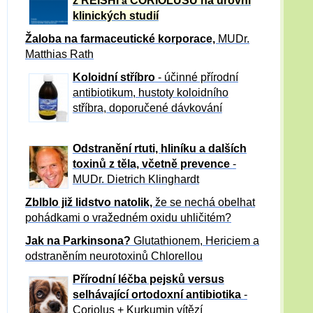
z REISHI
CORIOLUSU
na úrovni
a
klinických studií
Žaloba
na farmaceutické korporace,
MUDr.
Matthias Rath
Koloidní stříbro
- účinné přírodní
antibiotikum,
hustoty koloidního
stříbra, doporučené dávkování
Odstranění rtuti, hliníku a dalších
toxinů z těla, včetně p
revence
-
MUDr. Dietrich Klinghardt
Zblblo již lidstvo natolik,
že se nechá obelhat
pohádkami o vražedném oxidu uhličitém?
Jak na Parkinsona?
Glutathionem, Hericiem a
odstraněním neurotoxinů Chlorellou
Přírodní léčba pejsků versus
selhávající ortodoxní antibiotika
-
Coriolus + Kurkumin vítězí