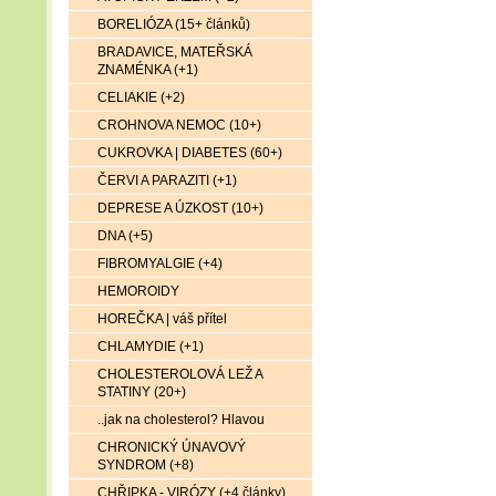
BORELIÓZA (15+ článků)
BRADAVICE, MATEŘSKÁ
ZNAMÉNKA (+1)
CELIAKIE (+2)
CROHNOVA NEMOC (10+)
CUKROVKA | DIABETES (60+)
ČERVI A PARAZITI (+1)
DEPRESE A ÚZKOST (10+)
DNA (+5)
FIBROMYALGIE (+4)
HEMOROIDY
HOREČKA | váš přítel
CHLAMYDIE (+1)
CHOLESTEROLOVÁ LEŽ A
STATINY (20+)
..jak na cholesterol? Hlavou
CHRONICKÝ ÚNAVOVÝ
SYNDROM (+8)
CHŘIPKA - VIRÓZY (+4 články)