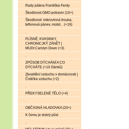
Rady pátera Františka Ferdy
Škodlivost GMO potravin (10+)
Škodlivost: mikrovlnná trouba,
teflonová pánev, mobil... (+19)
.
PLÍSNĚ, KVASINKY,
CHRONICJKÝ ZÁNĚT |
MUDr.Carolyn Dean (+3)
.
ZPŮSOB DÝCHÁNÍ A CO
DÝCHÁTE (+10 článků)
Zkvalitění vzduchu v domácnosti |
Čistička vzduchu (+2)
.
PŘEKYSELENÉ TĚLO (+4)
.
OBČASNÁ HLADOVKA (20+)
K čemu je dobrý půst
.