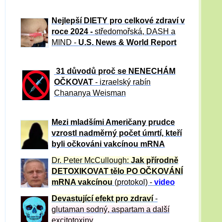
Nejlepší DIETY pro celkové zdraví v
roce 2024 -
středomořská, DASH a
MIND -
U.S. News & World Report
31 důvod
ů proč se NENECHÁM
OČKOVAT
- izraelský rabín
Chananya Weisman
Mezi mladšími Američany prudce
vzrostl nadměrný počet úmrtí, kteří
byli očkováni vakcínou mRNA
Dr. Peter
McCullough:
Jak přírodně
DETOXIKOVAT tělo PO OČKOVÁNÍ
mRNA vakcínou
(protokol) -
video
Devastující efekt pro zdraví
-
glutaman sodný, aspartam a další
excitotoxiny