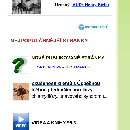
Úžasný:
MUDr. Henry Bieler
NEJPOPULÁRNĚJŠÍ STRÁNKY
NOVĚ PUBLIKOVANÉ STRÁNKY
SRPEN 2026 - 10 STRÁNEK
Zkušenosti klientů s Úspěšnou
léčbou především boreliózy,
chlamydiózy, únavového syndromu...
VIDEA A KNIHY 99/3