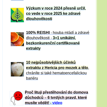
Výzkum v roce 2024 přesně určil,
co vede v roce 2025 ke zdravé
dlouhověkosti
100% REISHI
- houba mládí a zdravé
dlou
h
ověkosti -
3+1 unikátní,
bezkonkurenční certifikované
extrakty
10 nejpůsobivějších účinků
extraktu z Hericia pro mozek a tělo
,
chráníte si také hematoencefalickou
bariéru
Proč lituji přestěhování do domova
důchodců – 6 tvrdých pravd, které
musíte vědět!
-
video