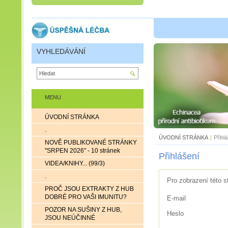
VYHLEDÁVÁNÍ
MENU
ÚVODNÍ STRÁNKA
.
ÚVODNÍ STRÁNKA
|
Přihl
NOVĚ PUBLIKOVANÉ STRÁNKY
"SRPEN 2026" - 10 stránek
Přihlášení
VIDEA/KNIHY... (99/3)
.
Pro zobrazení této s
PROČ JSOU EXTRAKTY Z HUB
DOBRÉ PRO VAŠI IMUNITU?
E-mail
POZOR NA SUŠINY Z HUB,
Heslo
JSOU NEÚČINNÉ