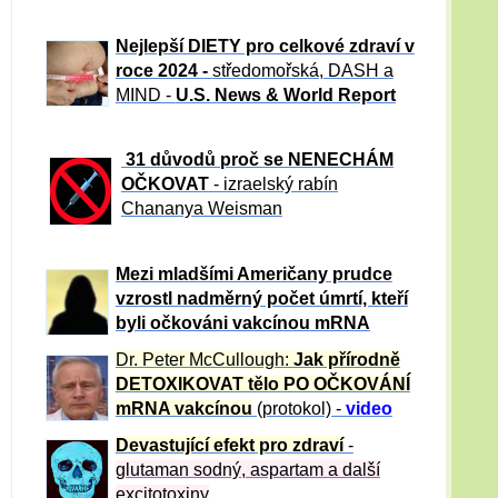
Nejlepší DIETY pro celkové zdraví v
roce 2024 -
středomořská, DASH a
MIND -
U.S. News & World Report
31 důvod
ů proč se NENECHÁM
OČKOVAT
- izraelský rabín
Chananya Weisman
Mezi mladšími Američany prudce
vzrostl nadměrný počet úmrtí, kteří
byli očkováni vakcínou mRNA
Dr. Peter
McCullough:
Jak přírodně
DETOXIKOVAT tělo PO OČKOVÁNÍ
mRNA vakcínou
(protokol) -
video
Devastující efekt pro zdraví
-
glutaman sodný, aspartam a další
excitotoxiny