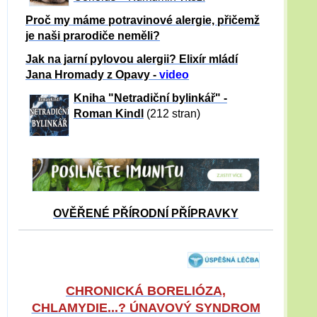
Proč my máme potravinové alergie, přičemž
je naši prarodiče neměli?
Jak na jarní pylovou alergii? Elixír mládí
Jana Hromady z Opavy -
video
Kniha "Netradiční bylinkář" -
Roman Kindl
(212 stran)
OVĚŘENÉ PŘÍRODNÍ PŘÍPRAVKY
CHRONICKÁ BORELIÓZA,
CHLAMYDIE...? ÚNAVOVÝ SYNDROM