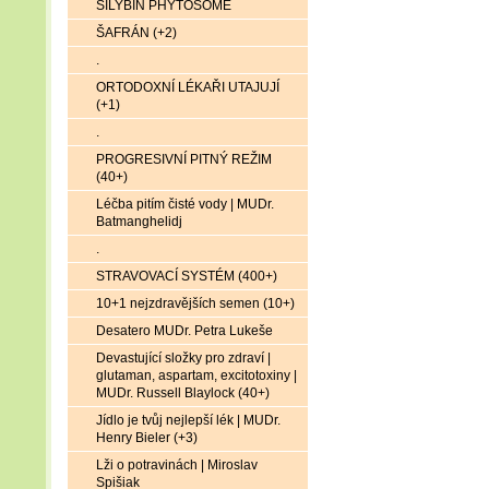
SILYBIN PHYTOSOME
ŠAFRÁN (+2)
.
ORTODOXNÍ LÉKAŘI UTAJUJÍ
(+1)
.
PROGRESIVNÍ PITNÝ REŽIM
(40+)
Léčba pitím čisté vody | MUDr.
Batmanghelidj
.
STRAVOVACÍ SYSTÉM (400+)
10+1 nejzdravějších semen (10+)
Desatero MUDr. Petra Lukeše
Devastující složky pro zdraví |
glutaman, aspartam, excitotoxiny |
MUDr. Russell Blaylock (40+)
Jídlo je tvůj nejlepší lék | MUDr.
Henry Bieler (+3)
Lži o potravinách | Miroslav
Spišiak