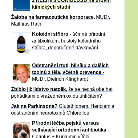
z REISHI
CORIOLUSU
na úrovni
a
klinických studií
Žaloba
na farmaceutické korporace,
MUDr.
Matthias Rath
Koloidní stříbro
- účinné přírodní
antibiotikum,
hustoty koloidního
stříbra, doporučené dávkování
Odstranění rtuti, hliníku a dalších
toxinů z těla, včetně p
revence
-
MUDr. Dietrich Klinghardt
Zblblo již lidstvo natolik,
že se nechá obelhat
pohádkami o vražedném oxidu uhličitém?
Jak na Parkinsona?
Glutathionem, Hericiem a
odstraněním neurotoxinů Chlorellou
Přírodní léčba pejsků versus
selhávající ortodoxní antibiotika
-
Coriolus + Kurkumin vítězí