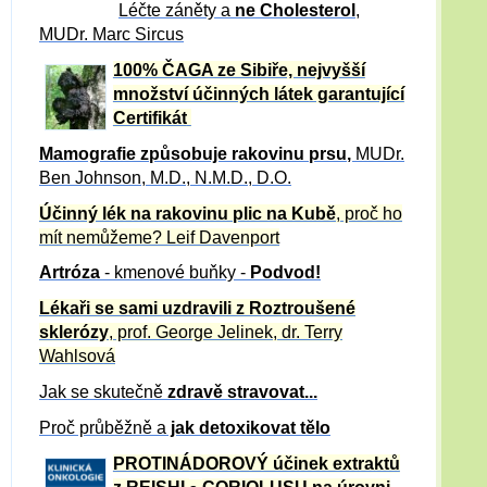
Léčte záněty a
ne Cholesterol
,
MUDr. Marc Sircus
100% ČAGA ze Sibiře, nejvyšší
množství účinných látek garantující
Certifikát
Mamografie způsobuje rakovinu prsu
,
MUDr.
Ben Johnson, M.D., N.M.D., D.O.
Účinný
lék na
rakovinu plic na Kubě
, proč ho
mít nemůžeme?
Leif Davenport
Artróza
- kmenové buňky -
Podvod!
Lékaři se sami uzdravili z Roztroušené
sklerózy
, prof. George Jelinek, dr. Terry
Wahlsová
Jak se skutečně
zdravě
stravovat...
Proč průběžně a
jak detoxikovat tělo
PROTINÁDOROVÝ účinek extraktů