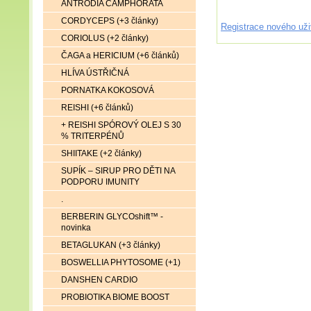
ANTRODIA CAMPHORATA
CORDYCEPS (+3 články)
Registrace nového uži
CORIOLUS (+2 články)
ČAGA a HERICIUM (+6 článků)
HLÍVA ÚSTŘIČNÁ
PORNATKA KOKOSOVÁ
REISHI (+6 článků)
+ REISHI SPÓROVÝ OLEJ S 30
% TRITERPÉNŮ
SHIITAKE (+2 články)
SUPÍK – SIRUP PRO DĚTI NA
PODPORU IMUNITY
.
BERBERIN GLYCOshift™ -
novinka
BETAGLUKAN (+3 články)
BOSWELLIA PHYTOSOME (+1)
DANSHEN CARDIO
PROBIOTIKA BIOME BOOST