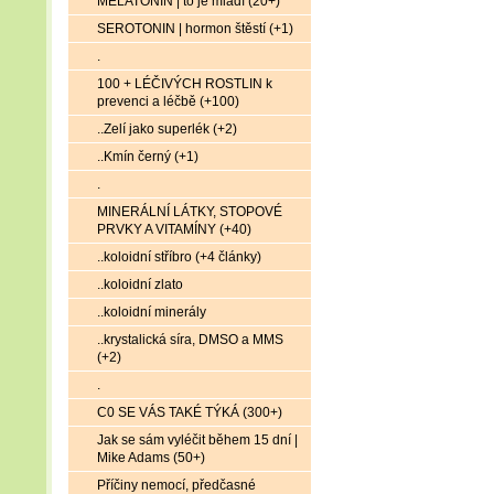
MELATONIN | to je mládí (20+)
SEROTONIN | hormon štěstí (+1)
.
100 + LÉČIVÝCH ROSTLIN k
prevenci a léčbě (+100)
..Zelí jako superlék (+2)
..Kmín černý (+1)
.
MINERÁLNÍ LÁTKY, STOPOVÉ
PRVKY A VITAMÍNY (+40)
..koloidní stříbro (+4 články)
..koloidní zlato
..koloidní minerály
..krystalická síra, DMSO a MMS
(+2)
.
C0 SE VÁS TAKÉ TÝKÁ (300+)
Jak se sám vyléčit během 15 dní |
Mike Adams (50+)
Příčiny nemocí, předčasné