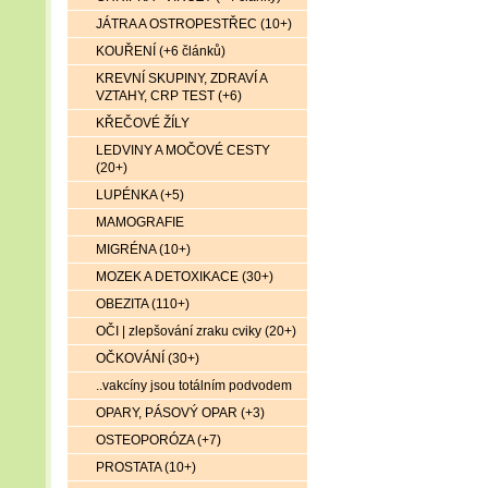
JÁTRA A OSTROPESTŘEC (10+)
KOUŘENÍ (+6 článků)
KREVNÍ SKUPINY, ZDRAVÍ A
VZTAHY, CRP TEST (+6)
KŘEČOVÉ ŽÍLY
LEDVINY A MOČOVÉ CESTY
(20+)
LUPÉNKA (+5)
MAMOGRAFIE
MIGRÉNA (10+)
MOZEK A DETOXIKACE (30+)
OBEZITA (110+)
OČI | zlepšování zraku cviky (20+)
OČKOVÁNÍ (30+)
..vakcíny jsou totálním podvodem
OPARY, PÁSOVÝ OPAR (+3)
OSTEOPORÓZA (+7)
PROSTATA (10+)