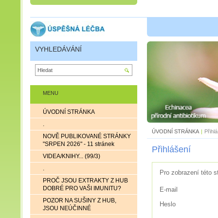
VYHLEDÁVÁNÍ
MENU
ÚVODNÍ STRÁNKA
.
ÚVODNÍ STRÁNKA
|
Přihl
NOVĚ PUBLIKOVANÉ STRÁNKY
"SRPEN 2026" - 11 stránek
Přihlášení
VIDEA/KNIHY... (99/3)
.
Pro zobrazení této s
PROČ JSOU EXTRAKTY Z HUB
DOBRÉ PRO VAŠI IMUNITU?
E-mail
POZOR NA SUŠINY Z HUB,
Heslo
JSOU NEÚČINNÉ