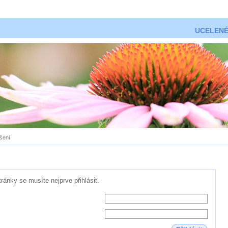
UCELENÉ
ášení
tránky se musíte nejprve přihlásit.