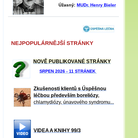
Úžasný:
MUDr. Henry Bieler
NEJPOPULÁRNĚJŠÍ STRÁNKY
NOVĚ PUBLIKOVANÉ STRÁNKY
SRPEN 2026 - 11 STRÁNEK
Zkušenosti klientů s Úspěšnou
léčbou především boreliózy,
chlamydiózy, únavového syndromu...
VIDEA A KNIHY 99/3