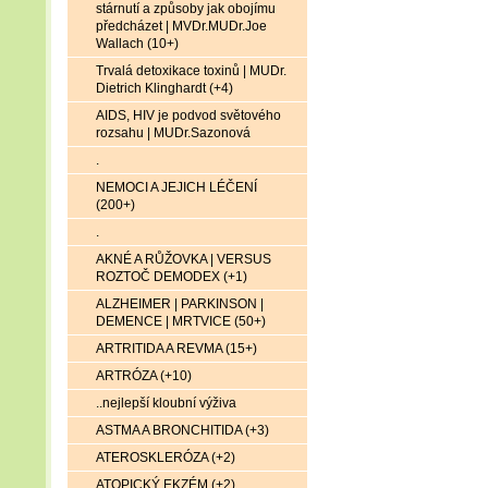
stárnutí a způsoby jak obojímu
předcházet | MVDr.MUDr.Joe
Wallach (10+)
Trvalá detoxikace toxinů | MUDr.
Dietrich Klinghardt (+4)
AIDS, HIV je podvod světového
rozsahu | MUDr.Sazonová
.
NEMOCI A JEJICH LÉČENÍ
(200+)
.
AKNÉ A RŮŽOVKA | VERSUS
ROZTOČ DEMODEX (+1)
ALZHEIMER | PARKINSON |
DEMENCE | MRTVICE (50+)
ARTRITIDA A REVMA (15+)
ARTRÓZA (+10)
..nejlepší kloubní výživa
ASTMA A BRONCHITIDA (+3)
ATEROSKLERÓZA (+2)
ATOPICKÝ EKZÉM (+2)