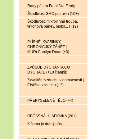
Rady pátera Františka Ferdy
Škodlivost GMO potravin (10+)
Škodlivost: mikrovlnná trouba,
teflonová pánev, mobil... (+19)
.
PLÍSNĚ, KVASINKY,
CHRONICJKÝ ZÁNĚT |
MUDr.Carolyn Dean (+3)
.
ZPŮSOB DÝCHÁNÍ A CO
DÝCHÁTE (+10 článků)
Zkvalitění vzduchu v domácnosti |
Čistička vzduchu (+2)
.
PŘEKYSELENÉ TĚLO (+4)
.
OBČASNÁ HLADOVKA (20+)
K čemu je dobrý půst
.