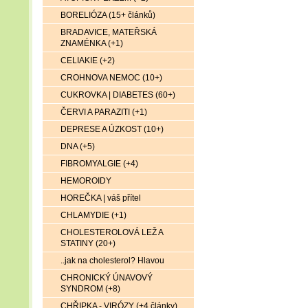
BORELIÓZA (15+ článků)
BRADAVICE, MATEŘSKÁ
ZNAMÉNKA (+1)
CELIAKIE (+2)
CROHNOVA NEMOC (10+)
CUKROVKA | DIABETES (60+)
ČERVI A PARAZITI (+1)
DEPRESE A ÚZKOST (10+)
DNA (+5)
FIBROMYALGIE (+4)
HEMOROIDY
HOREČKA | váš přítel
CHLAMYDIE (+1)
CHOLESTEROLOVÁ LEŽ A
STATINY (20+)
..jak na cholesterol? Hlavou
CHRONICKÝ ÚNAVOVÝ
SYNDROM (+8)
CHŘIPKA - VIRÓZY (+4 články)