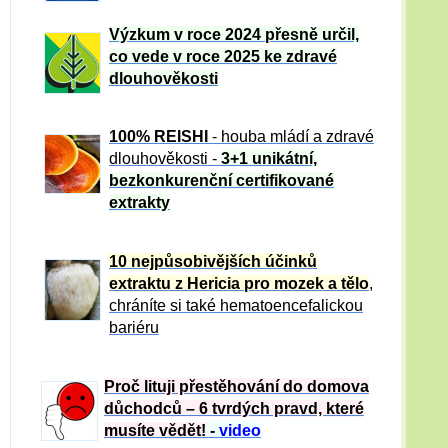
Výzkum v roce 2024 přesně určil,
co vede v roce 2025 ke zdravé
dlouhověkosti
100% REISHI
- houba mládí a zdravé
dlou
h
ověkosti -
3+1 unikátní,
bezkonkurenční certifikované
extrakty
10 nejpůsobivějších účinků
extraktu z Hericia pro mozek a tělo
,
chráníte si také hematoencefalickou
bariéru
Proč lituji přestěhování do domova
důchodců – 6 tvrdých pravd, které
musíte vědět!
-
video