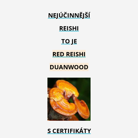
NEJÚČINNĚJŠÍ
REISHI
TO JE
RED REIS
HI
DUANWOOD
S CERTIFIKÁTY