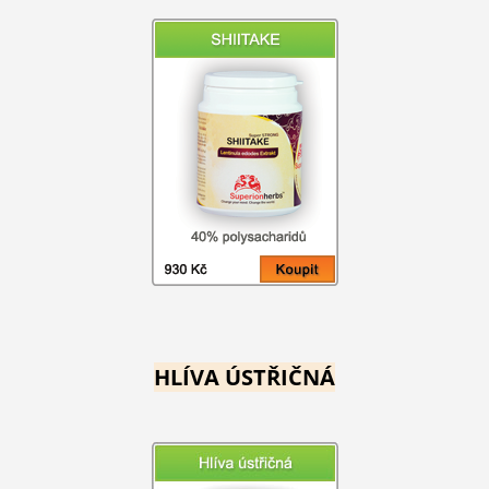
HLÍVA ÚSTŘIČNÁ