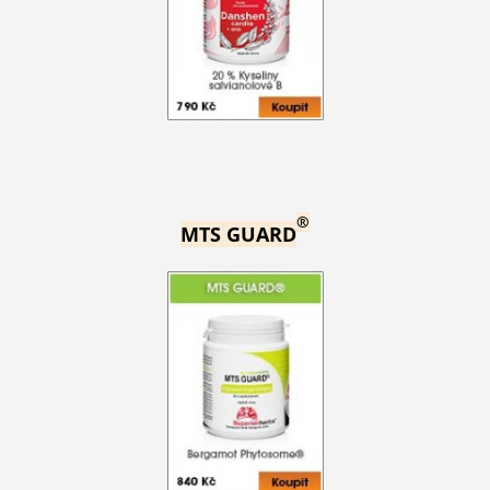
®
MTS GUARD