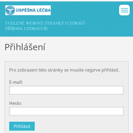
UCELENÉ WEBOVÉ STRÁNKY O ZDRAVÍ -
PŘÍRODA UZDRAVUJE
Přihlášení
Pro zobrazení této stránky se musíte nejprve přihlásit.
E-mail:
Heslo: