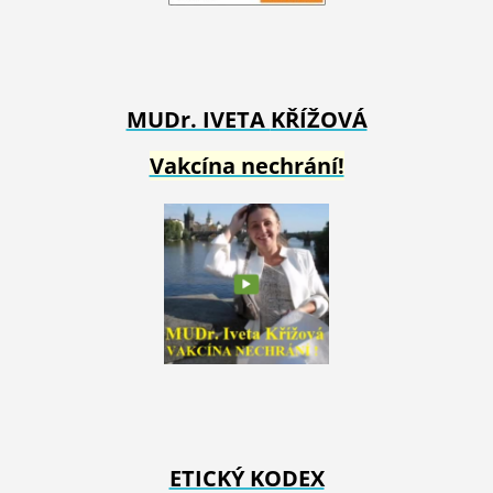
MUDr. IVETA
KŘÍŽOVÁ
Vakcína nechrání!
ETICKÝ KODEX