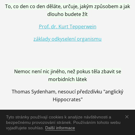
To, co den co den děláte, určuje, jakým způsobem a jak
dlouho budete žít
Prof. dr. Kurt Tepperwein
základy odkyselení organismu
Nemoc není nic jiného, než pokus těla zbavit se
morbidních látek
Thomas Sydenham, nesoucí předzdívku "anglický
Hippocrates"
Tyto stránky používají cookies k analýze návštěvnosti a
bezpečnému provozování stránek. Používáním tohoto webu
vyjadřujete souhlas.
Další informace
Nemoc je vyléčena jen pomocí Přírody, neutralizací a