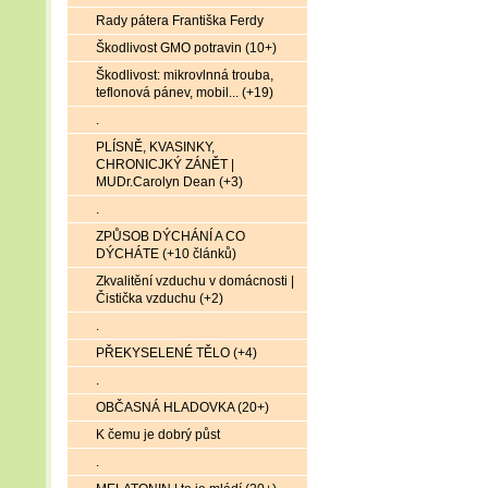
Rady pátera Františka Ferdy
Škodlivost GMO potravin (10+)
Škodlivost: mikrovlnná trouba,
teflonová pánev, mobil... (+19)
.
PLÍSNĚ, KVASINKY,
CHRONICJKÝ ZÁNĚT |
MUDr.Carolyn Dean (+3)
.
ZPŮSOB DÝCHÁNÍ A CO
DÝCHÁTE (+10 článků)
Zkvalitění vzduchu v domácnosti |
Čistička vzduchu (+2)
.
PŘEKYSELENÉ TĚLO (+4)
.
OBČASNÁ HLADOVKA (20+)
K čemu je dobrý půst
.