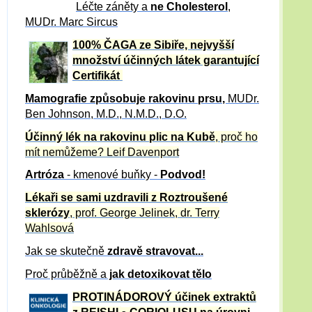
Léčte záněty a
ne Cholesterol
,
MUDr. Marc Sircus
100% ČAGA ze Sibiře, nejvyšší
množství účinných látek garantující
Certifikát
Mamografie způsobuje rakovinu prsu
,
MUDr.
Ben Johnson, M.D., N.M.D., D.O.
Účinný
lék na
rakovinu plic na Kubě
, proč ho
mít nemůžeme?
Leif Davenport
Artróza
- kmenové buňky -
Podvod!
Lékaři se sami uzdravili z Roztroušené
sklerózy
, prof. George Jelinek, dr. Terry
Wahlsová
Jak se skutečně
zdravě
stravovat...
Proč průběžně a
jak detoxikovat tělo
PROTINÁDOROVÝ účinek extraktů