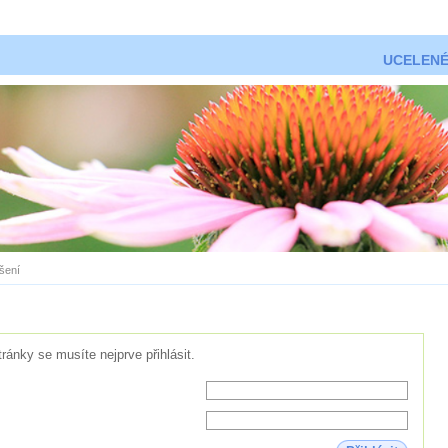
UCELENÉ
ášení
tránky se musíte nejprve přihlásit.