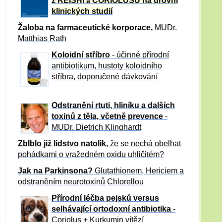
z REISHI
CORIOLUSU
na úrovni
a
klinických studií
Žaloba
na farmaceutické korporace,
MUDr.
Matthias Rath
Koloidní stříbro
- účinné přírodní
antibiotikum,
hustoty koloidního
stříbra, doporučené dávkování
Odstranění rtuti, hliníku a dalších
toxinů z těla, včetně p
revence
-
MUDr. Dietrich Klinghardt
Zblblo již lidstvo natolik,
že se nechá obelhat
pohádkami o vražedném oxidu uhličitém?
Jak na Parkinsona?
Glutathionem, Hericiem a
odstraněním neurotoxinů Chlorellou
Přírodní léčba pejsků versus
selhávající ortodoxní antibiotika
-
Coriolus + Kurkumin vítězí