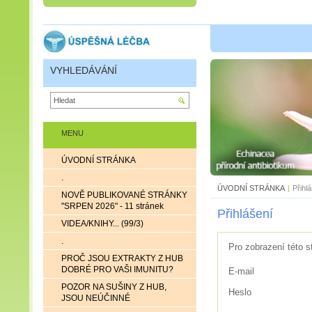
VYHLEDÁVÁNÍ
MENU
ÚVODNÍ STRÁNKA
.
ÚVODNÍ STRÁNKA
|
Přihl
NOVĚ PUBLIKOVANÉ STRÁNKY
"SRPEN 2026" - 11 stránek
Přihlášení
VIDEA/KNIHY... (99/3)
.
Pro zobrazení této s
PROČ JSOU EXTRAKTY Z HUB
DOBRÉ PRO VAŠI IMUNITU?
E-mail
POZOR NA SUŠINY Z HUB,
Heslo
JSOU NEÚČINNÉ