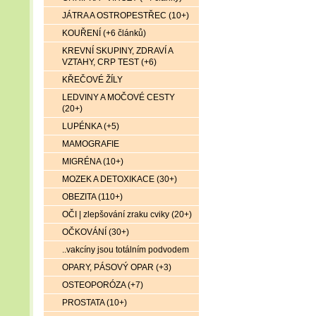
JÁTRA A OSTROPESTŘEC (10+)
KOUŘENÍ (+6 článků)
KREVNÍ SKUPINY, ZDRAVÍ A
VZTAHY, CRP TEST (+6)
KŘEČOVÉ ŽÍLY
LEDVINY A MOČOVÉ CESTY
(20+)
LUPÉNKA (+5)
MAMOGRAFIE
MIGRÉNA (10+)
MOZEK A DETOXIKACE (30+)
OBEZITA (110+)
OČI | zlepšování zraku cviky (20+)
OČKOVÁNÍ (30+)
..vakcíny jsou totálním podvodem
OPARY, PÁSOVÝ OPAR (+3)
OSTEOPORÓZA (+7)
PROSTATA (10+)