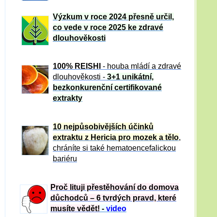
Výzkum v roce 2024 přesně určil,
co vede v roce 2025 ke zdravé
dlouhověkosti
100% REISHI
- houba mládí a zdravé
dlou
h
ověkosti -
3+1 unikátní,
bezkonkurenční certifikované
extrakty
10 nejpůsobivějších účinků
extraktu z Hericia pro mozek a tělo
,
chráníte si také hematoencefalickou
bariéru
Proč lituji přestěhování do domova
důchodců – 6 tvrdých pravd, které
musíte vědět!
-
video