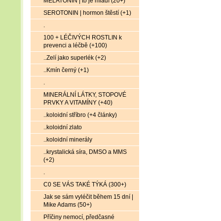
MELATONIN | to je mládí (20+)
SEROTONIN | hormon štěstí (+1)
.
100 + LÉČIVÝCH ROSTLIN k
prevenci a léčbě (+100)
..Zelí jako superlék (+2)
..Kmín černý (+1)
.
MINERÁLNÍ LÁTKY, STOPOVÉ
PRVKY A VITAMÍNY (+40)
..koloidní stříbro (+4 články)
..koloidní zlato
..koloidní minerály
..krystalická síra, DMSO a MMS
(+2)
.
C0 SE VÁS TAKÉ TÝKÁ (300+)
Jak se sám vyléčit během 15 dní |
Mike Adams (50+)
Příčiny nemocí, předčasné