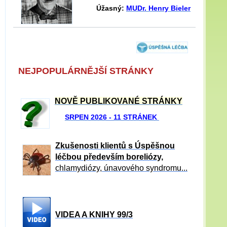
Úžasný:
MUDr. Henry Bieler
NEJPOPULÁRNĚJŠÍ STRÁNKY
NOVĚ PUBLIKOVANÉ STRÁNKY
SRPEN 2026 - 11 STRÁNEK
Zkušenosti klientů s Úspěšnou
léčbou především boreliózy,
chlamydiózy, únavového syndromu...
VIDEA A KNIHY 99/3