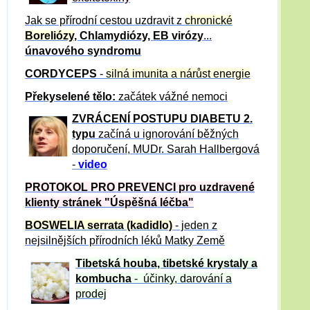
Jak se přírodní cestou uzdravit z
chronické
Boreliózy
, Chlamydiózy, EB virózy
...
únavového syndromu
CORDYCEPS
-
silná imunita a nárůst energie
Překyselené tělo:
začátek vážné nemoci
ZVRÁCE
NÍ POSTUPU DIABETU 2.
typu
začíná u ignorování běžných
doporučení, MUDr. Sarah Hallbergová
-
video
PROTOKOL PRO PREVENCI pro uzdravené
klienty
stránek "Úspěšná léčba"
BOSWELIA serrata (kadidlo)
- jeden z
nejsilnějších přírodních léků Matky Země
Tibetská houba, tibetské
krystaly
a
kombucha
- účinky, darování a
prodej