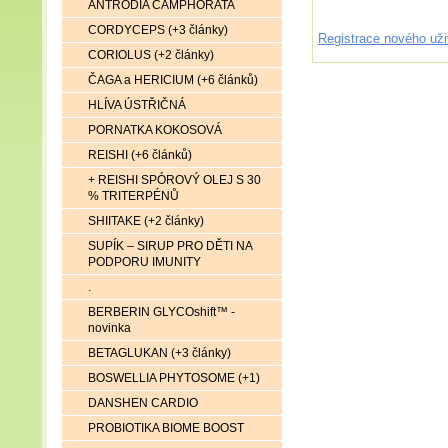
ANTRODIA CAMPHORATA
CORDYCEPS (+3 články)
Registrace nového uži
CORIOLUS (+2 články)
ČAGA a HERICIUM (+6 článků)
HLÍVA ÚSTŘIČNÁ
PORNATKA KOKOSOVÁ
REISHI (+6 článků)
+ REISHI SPÓROVÝ OLEJ S 30
% TRITERPÉNŮ
SHIITAKE (+2 články)
SUPÍK – SIRUP PRO DĚTI NA
PODPORU IMUNITY
.
BERBERIN GLYCOshift™ -
novinka
BETAGLUKAN (+3 články)
BOSWELLIA PHYTOSOME (+1)
DANSHEN CARDIO
PROBIOTIKA BIOME BOOST