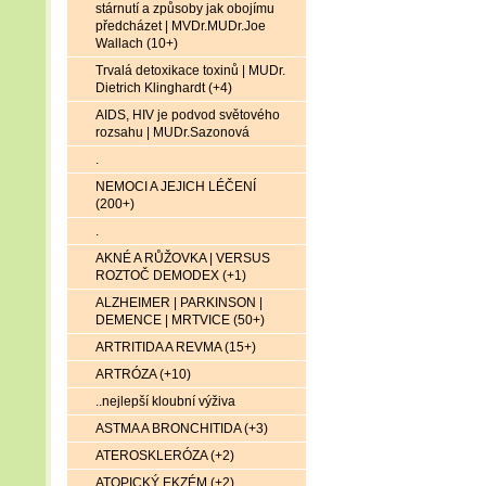
stárnutí a způsoby jak obojímu
předcházet | MVDr.MUDr.Joe
Wallach (10+)
Trvalá detoxikace toxinů | MUDr.
Dietrich Klinghardt (+4)
AIDS, HIV je podvod světového
rozsahu | MUDr.Sazonová
.
NEMOCI A JEJICH LÉČENÍ
(200+)
.
AKNÉ A RŮŽOVKA | VERSUS
ROZTOČ DEMODEX (+1)
ALZHEIMER | PARKINSON |
DEMENCE | MRTVICE (50+)
ARTRITIDA A REVMA (15+)
ARTRÓZA (+10)
..nejlepší kloubní výživa
ASTMA A BRONCHITIDA (+3)
ATEROSKLERÓZA (+2)
ATOPICKÝ EKZÉM (+2)