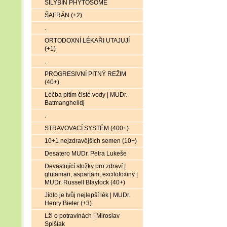
SILYBIN PHYTOSOME
ŠAFRÁN (+2)
.
ORTODOXNÍ LÉKAŘI UTAJUJÍ
(+1)
.
PROGRESIVNÍ PITNÝ REŽIM
(40+)
Léčba pitím čisté vody | MUDr.
Batmanghelidj
.
STRAVOVACÍ SYSTÉM (400+)
10+1 nejzdravějších semen (10+)
Desatero MUDr. Petra Lukeše
Devastující složky pro zdraví |
glutaman, aspartam, excitotoxiny |
MUDr. Russell Blaylock (40+)
Jídlo je tvůj nejlepší lék | MUDr.
Henry Bieler (+3)
Lži o potravinách | Miroslav
Spišiak