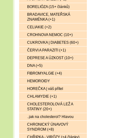
BORELIÓZA (15+ článků)
BRADAVICE, MATEŘSKÁ
ZNAMÉNKA (+1)
CELIAKIE (+2)
CROHNOVA NEMOC (10+)
CUKROVKA | DIABETES (60+)
ČERVI A PARAZITI (+1)
DEPRESE A ÚZKOST (10+)
DNA (+5)
FIBROMYALGIE (+4)
HEMOROIDY
HOREČKA | váš přítel
CHLAMYDIE (+1)
CHOLESTEROLOVÁ LEŽ A
STATINY (20+)
..jak na cholesterol? Hlavou
CHRONICKÝ ÚNAVOVÝ
SYNDROM (+8)
CHŘIPKA - VIRÓZY (+4 články)