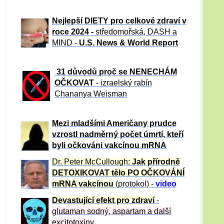
Nejlepší DIETY pro celkové zdraví v
roce 2024 -
středomořská, DASH a
MIND -
U.S. News & World Report
31 důvod
ů proč se NENECHÁM
OČKOVAT
- izraelský rabín
Chananya Weisman
Mezi mladšími Američany prudce
vzrostl nadměrný počet úmrtí, kteří
byli očkováni vakcínou mRNA
Dr. Peter
McCullough:
Jak přírodně
DETOXIKOVAT tělo PO OČKOVÁNÍ
mRNA vakcínou
(protokol) -
video
Devastující efekt pro zdraví
-
glutaman sodný, aspartam a další
excitotoxiny