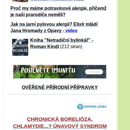
Proč my máme potravinové alergie, přičemž
je naši prarodiče neměli?
Jak na jarní pylovou alergii? Elixír mládí
Jana Hromady z Opavy -
video
Kniha "Netradiční bylinkář" -
Roman Kindl
(212 stran)
OVĚŘENÉ PŘÍRODNÍ PŘÍPRAVKY
CHRONICKÁ BORELIÓZA,
CHLAMYDIE...? ÚNAVOVÝ SYNDROM