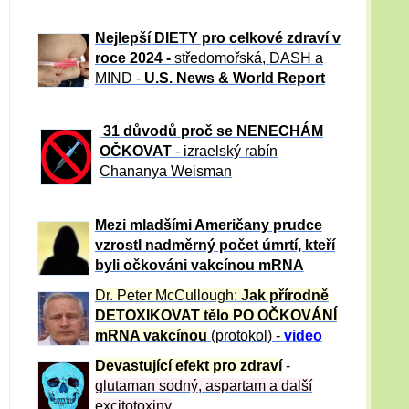
Nejlepší DIETY pro celkové zdraví v
roce 2024 -
středomořská, DASH a
MIND -
U.S. News & World Report
31 důvod
ů proč se NENECHÁM
OČKOVAT
- izraelský rabín
Chananya Weisman
Mezi mladšími Američany prudce
vzrostl nadměrný počet úmrtí, kteří
byli očkováni vakcínou mRNA
Dr. Peter
McCullough:
Jak přírodně
DETOXIKOVAT tělo PO OČKOVÁNÍ
mRNA vakcínou
(protokol) -
video
Devastující efekt pro zdraví
-
glutaman sodný, aspartam a další
excitotoxiny