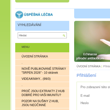
VYHLEDÁVÁNÍ
MENU
ÚVODNÍ STRÁNKA
.
ÚVODNÍ STRÁNKA
|
Přihl
NOVĚ PUBLIKOVANÉ STRÁNKY
"SRPEN 2026" - 10 stránek
Přihlášení
VIDEA/KNIHY... (99/3)
.
Pro zobrazení této s
PROČ JSOU EXTRAKTY Z HUB
DOBRÉ PRO VAŠI IMUNITU?
E-mail
POZOR NA SUŠINY Z HUB,
Heslo
JSOU NEÚČINNÉ