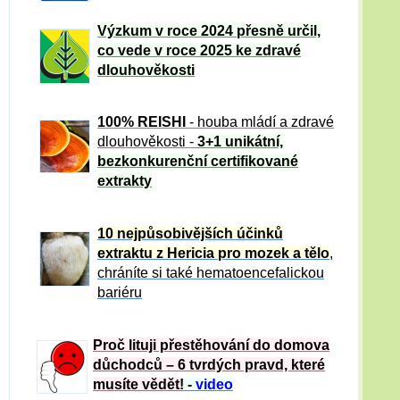
Výzkum v roce 2024 přesně určil,
co vede v roce 2025 ke zdravé
dlouhověkosti
100% REISHI
- houba mládí a zdravé
dlou
h
ověkosti -
3+1 unikátní,
bezkonkurenční certifikované
extrakty
10 nejpůsobivějších účinků
extraktu z Hericia pro mozek a tělo
,
chráníte si také hematoencefalickou
bariéru
Proč lituji přestěhování do domova
důchodců – 6 tvrdých pravd, které
musíte vědět!
-
video