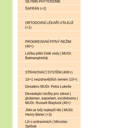
SILYBIN PHYTOSOME
ŠAFRÁN (+2)
.
ORTODOXNÍ LÉKAŘI UTAJUJÍ
(+1)
.
PROGRESIVNÍ PITNÝ REŽIM
(40+)
Léčba pitím čisté vody | MUDr.
Batmanghelidj
.
STRAVOVACÍ SYSTÉM (400+)
10+1 nejzdravějších semen (10+)
Desatero MUDr. Petra Lukeše
Devastující složky pro zdraví |
glutaman, aspartam, excitotoxiny |
MUDr. Russell Blaylock (40+)
Jídlo je tvůj nejlepší lék | MUDr.
Henry Bieler (+3)
Lži o potravinách | Miroslav
Spišiak