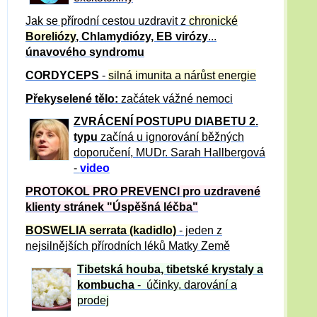
Jak se přírodní cestou uzdravit z
chronické
Boreliózy
, Chlamydiózy, EB virózy
...
únavového syndromu
CORDYCEPS
-
silná imunita a nárůst energie
Překyselené tělo:
začátek vážné nemoci
ZVRÁCE
NÍ POSTUPU DIABETU 2.
typu
začíná u ignorování běžných
doporučení, MUDr. Sarah Hallbergová
-
video
PROTOKOL PRO PREVENCI pro uzdravené
klienty
stránek "Úspěšná léčba"
BOSWELIA serrata (kadidlo)
- jeden z
nejsilnějších přírodních léků Matky Země
Tibetská houba, tibetské
krystaly
a
kombucha
- účinky, darování a
prodej