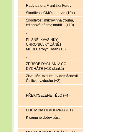
Rady pátera Františka Ferdy
Škodlivost GMO potravin (10+)
Škodlivost: mikrovlnná trouba,
teflonová pánev, mobil... (+19)
.
PLÍSNĚ, KVASINKY,
CHRONICJKÝ ZÁNĚT |
MUDr.Carolyn Dean (+3)
.
ZPŮSOB DÝCHÁNÍ A CO
DÝCHÁTE (+10 článků)
Zkvalitění vzduchu v domácnosti |
Čistička vzduchu (+2)
.
PŘEKYSELENÉ TĚLO (+4)
.
OBČASNÁ HLADOVKA (20+)
K čemu je dobrý půst
.