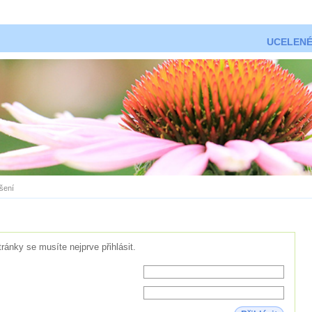
UCELENÉ
ášení
tránky se musíte nejprve přihlásit.