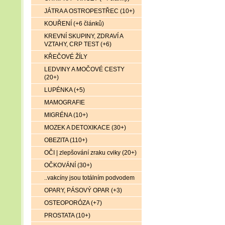
JÁTRA A OSTROPESTŘEC (10+)
KOUŘENÍ (+6 článků)
KREVNÍ SKUPINY, ZDRAVÍ A
VZTAHY, CRP TEST (+6)
KŘEČOVÉ ŽÍLY
LEDVINY A MOČOVÉ CESTY
(20+)
LUPÉNKA (+5)
MAMOGRAFIE
MIGRÉNA (10+)
MOZEK A DETOXIKACE (30+)
OBEZITA (110+)
OČI | zlepšování zraku cviky (20+)
OČKOVÁNÍ (30+)
..vakcíny jsou totálním podvodem
OPARY, PÁSOVÝ OPAR (+3)
OSTEOPORÓZA (+7)
PROSTATA (10+)