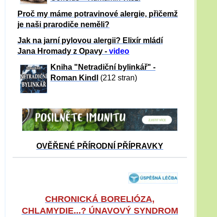
Proč my máme potravinové alergie, přičemž
je naši prarodiče neměli?
Jak na jarní pylovou alergii? Elixír mládí
Jana Hromady z Opavy -
video
Kniha "Netradiční bylinkář" -
Roman Kindl
(212 stran)
OVĚŘENÉ PŘÍRODNÍ PŘÍPRAVKY
CHRONICKÁ BORELIÓZA,
CHLAMYDIE...? ÚNAVOVÝ SYNDROM