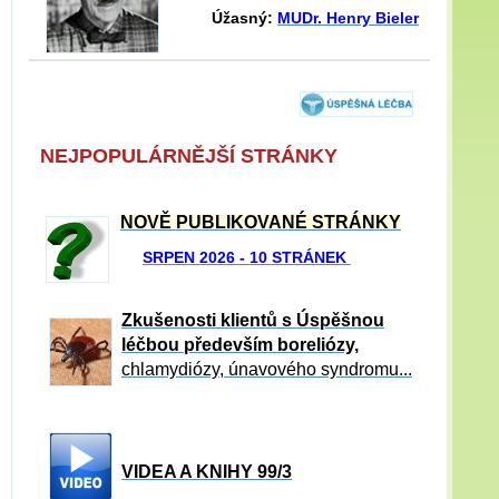
Úžasný:
MUDr. Henry Bieler
NEJPOPULÁRNĚJŠÍ STRÁNKY
NOVĚ PUBLIKOVANÉ STRÁNKY
SRPEN 2026 - 10 STRÁNEK
Zkušenosti klientů s Úspěšnou
léčbou především boreliózy,
chlamydiózy, únavového syndromu...
VIDEA A KNIHY 99/3