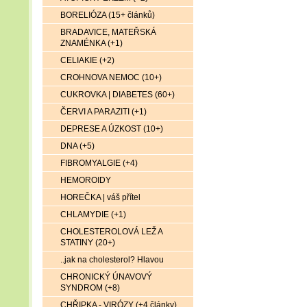
BORELIÓZA (15+ článků)
BRADAVICE, MATEŘSKÁ
ZNAMÉNKA (+1)
CELIAKIE (+2)
CROHNOVA NEMOC (10+)
CUKROVKA | DIABETES (60+)
ČERVI A PARAZITI (+1)
DEPRESE A ÚZKOST (10+)
DNA (+5)
FIBROMYALGIE (+4)
HEMOROIDY
HOREČKA | váš přítel
CHLAMYDIE (+1)
CHOLESTEROLOVÁ LEŽ A
STATINY (20+)
..jak na cholesterol? Hlavou
CHRONICKÝ ÚNAVOVÝ
SYNDROM (+8)
CHŘIPKA - VIRÓZY (+4 články)