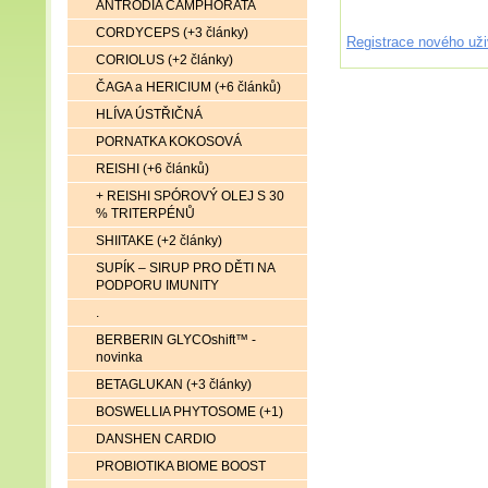
ANTRODIA CAMPHORATA
CORDYCEPS (+3 články)
Registrace nového uži
CORIOLUS (+2 články)
ČAGA a HERICIUM (+6 článků)
HLÍVA ÚSTŘIČNÁ
PORNATKA KOKOSOVÁ
REISHI (+6 článků)
+ REISHI SPÓROVÝ OLEJ S 30
% TRITERPÉNŮ
SHIITAKE (+2 články)
SUPÍK – SIRUP PRO DĚTI NA
PODPORU IMUNITY
.
BERBERIN GLYCOshift™ -
novinka
BETAGLUKAN (+3 články)
BOSWELLIA PHYTOSOME (+1)
DANSHEN CARDIO
PROBIOTIKA BIOME BOOST