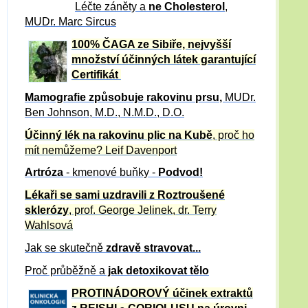
Léčte záněty a
ne Cholesterol
,
MUDr. Marc Sircus
100% ČAGA ze Sibiře, nejvyšší
množství účinných látek garantující
Certifikát
Mamografie způsobuje rakovinu prsu
,
MUDr.
Ben Johnson, M.D., N.M.D., D.O.
Účinný
lék na
rakovinu plic na Kubě
, proč ho
mít nemůžeme?
Leif Davenport
Artróza
- kmenové buňky -
Podvod!
Lékaři se sami uzdravili z Roztroušené
sklerózy
, prof. George Jelinek, dr. Terry
Wahlsová
Jak se skutečně
zdravě
stravovat...
Proč průběžně a
jak detoxikovat tělo
PROTINÁDOROVÝ účinek extraktů