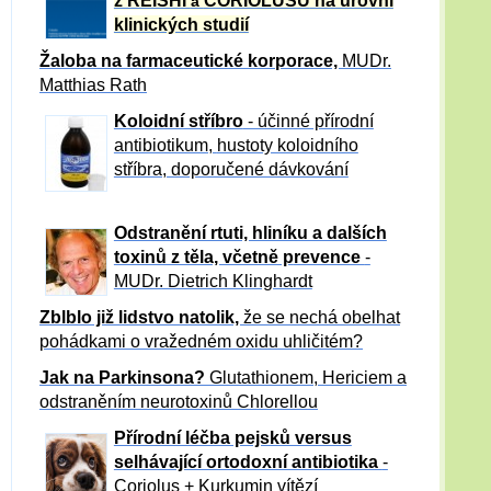
z REISHI
CORIOLUSU
na úrovni
a
klinických studií
Žaloba
na farmaceutické korporace,
MUDr.
Matthias Rath
Koloidní stříbro
- účinné přírodní
antibiotikum,
hustoty koloidního
stříbra, doporučené dávkování
Odstranění rtuti, hliníku a dalších
toxinů z těla, včetně p
revence
-
MUDr. Dietrich Klinghardt
Zblblo již lidstvo natolik,
že se nechá obelhat
pohádkami o vražedném oxidu uhličitém?
Jak na Parkinsona?
Glutathionem, Hericiem a
odstraněním neurotoxinů Chlorellou
Přírodní léčba pejsků versus
selhávající ortodoxní antibiotika
-
Coriolus + Kurkumin vítězí