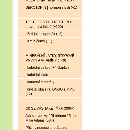
MELATONIN | to je mládí (20+)
SEROTONIN | hormon štěstí (+1)
.
100 + LÉČIVÝCH ROSTLIN k
prevenci a léčbě (+100)
..Zelí jako superlék (+2)
..Kmín černý (+1)
.
MINERÁLNÍ LÁTKY, STOPOVÉ
PRVKY A VITAMÍNY (+40)
..koloidní stříbro (+4 články)
..koloidní zlato
..koloidní minerály
..krystalická síra, DMSO a MMS
(+2)
.
C0 SE VÁS TAKÉ TÝKÁ (300+)
Jak se sám vyléčit během 15 dní |
Mike Adams (50+)
Příčiny nemocí, předčasné