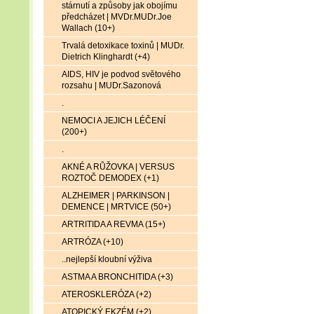
stárnutí a způsoby jak obojímu
předcházet | MVDr.MUDr.Joe
Wallach (10+)
Trvalá detoxikace toxinů | MUDr.
Dietrich Klinghardt (+4)
AIDS, HIV je podvod světového
rozsahu | MUDr.Sazonová
.
NEMOCI A JEJICH LÉČENÍ
(200+)
.
AKNÉ A RŮŽOVKA | VERSUS
ROZTOČ DEMODEX (+1)
ALZHEIMER | PARKINSON |
DEMENCE | MRTVICE (50+)
ARTRITIDA A REVMA (15+)
ARTRÓZA (+10)
..nejlepší kloubní výživa
ASTMA A BRONCHITIDA (+3)
ATEROSKLERÓZA (+2)
ATOPICKÝ EKZÉM (+2)