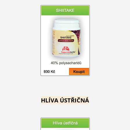
HLÍVA ÚSTŘIČNÁ