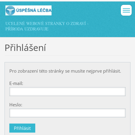
UCELENÉ WEBOVÉ STRÁNKY O ZDRAVÍ -
PŘÍRODA UZDRAVUJE
Přihlášení
Pro zobrazení této stránky se musíte nejprve přihlásit.
E-mail:
Heslo: