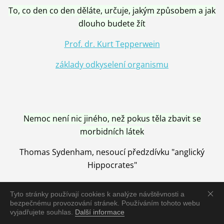
To, co den co den děláte, určuje, jakým způsobem a jak
dlouho budete žít
Prof. dr. Kurt Tepperwein
základy odkyselení organismu
Nemoc není nic jiného, než pokus těla zbavit se
morbidních látek
Thomas Sydenham, nesoucí předzdívku "anglický
Hippocrates"
Tyto stránky používají cookies k analýze návštěvnosti a
bezpečnému provozování stránek. Používáním tohoto webu
vyjadřujete souhlas.
Další informace
Nemoc je vyléčena jen pomocí Přírody, neutralizací a