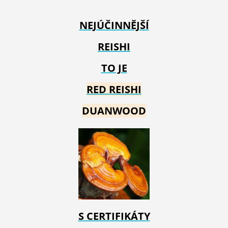
NEJÚČINNĚJŠÍ
REISHI
TO JE
RED REIS
HI
DUANWOOD
S CERTIFIKÁTY