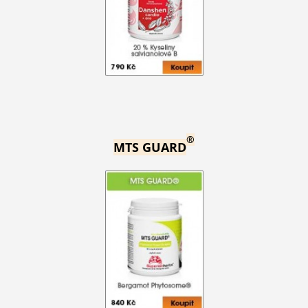
®
MTS GUARD