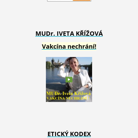
MUDr. IVETA
KŘÍŽOVÁ
Vakcína nechrání!
ETICKÝ KODEX