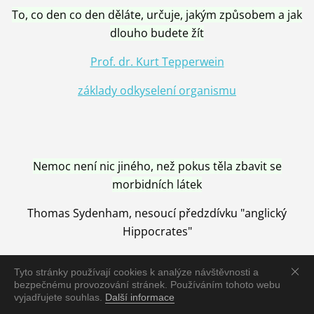
To, co den co den děláte, určuje, jakým způsobem a jak
dlouho budete žít
Prof. dr. Kurt Tepperwein
základy odkyselení organismu
Nemoc není nic jiného, než pokus těla zbavit se
morbidních látek
Thomas Sydenham, nesoucí předzdívku "anglický
Hippocrates"
Tyto stránky používají cookies k analýze návštěvnosti a
bezpečnému provozování stránek. Používáním tohoto webu
vyjadřujete souhlas.
Další informace
Nemoc je vyléčena jen pomocí Přírody, neutralizací a