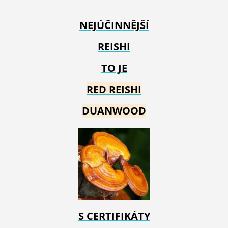
NEJÚČINNĚJŠÍ
REISHI
TO JE
RED REIS
HI
DUANWOOD
S CERTIFIKÁTY