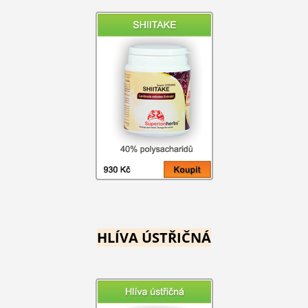
HLÍVA ÚSTŘIČNÁ