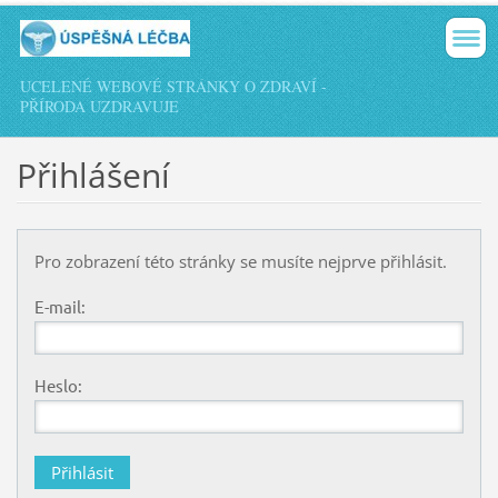
UCELENÉ WEBOVÉ STRÁNKY O ZDRAVÍ -
PŘÍRODA UZDRAVUJE
Přihlášení
Pro zobrazení této stránky se musíte nejprve přihlásit.
E-mail:
Heslo: