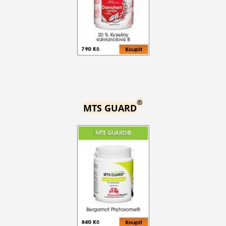
®
MTS GUARD