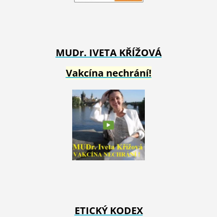
MUDr. IVETA
KŘÍŽOVÁ
Vakcína nechrání!
ETICKÝ KODEX