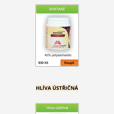
HLÍVA ÚSTŘIČNÁ