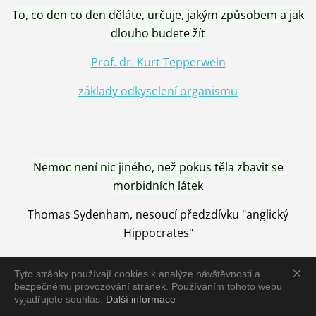
To, co den co den děláte, určuje, jakým způsobem a jak
dlouho budete žít
Prof. dr. Kurt Tepperwein
základy odkyselení organismu
Nemoc není nic jiného, než pokus těla zbavit se
morbidních látek
Thomas Sydenham, nesoucí předzdívku "anglický
Hippocrates"
Tyto stránky používají cookies k analýze návštěvnosti a
bezpečnému provozování stránek. Používáním tohoto webu
vyjadřujete souhlas.
Další informace
Nemoc je vyléčena jen pomocí Přírody, neutralizací a