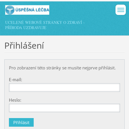
UCELENÉ WEBOVÉ STRÁNKY O ZDRAVÍ -
PŘÍRODA UZDRAVUJE
Přihlášení
Pro zobrazení této stránky se musíte nejprve přihlásit.
E-mail:
Heslo: