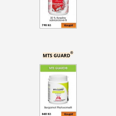
®
MTS GUARD