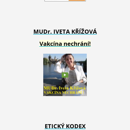
MUDr. IVETA
KŘÍŽOVÁ
Vakcína nechrání!
ETICKÝ KODEX