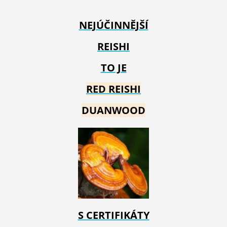
NEJÚČINNĚJŠÍ
REISHI
TO JE
RED REIS
HI
DUANWOOD
S CERTIFIKÁTY