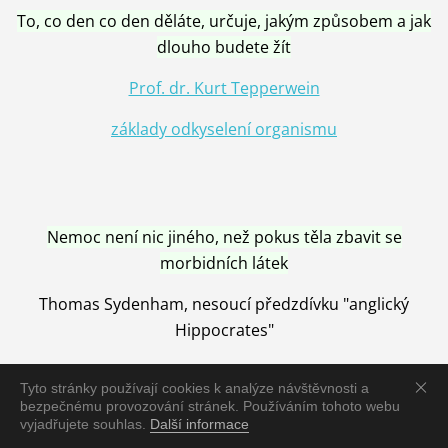
To, co den co den děláte, určuje, jakým způsobem a jak
dlouho budete žít
Prof. dr. Kurt Tepperwein
základy odkyselení organismu
Nemoc není nic jiného, než pokus těla zbavit se
morbidních látek
Thomas Sydenham, nesoucí předzdívku "anglický
Hippocrates"
Tyto stránky používají cookies k analýze návštěvnosti a
bezpečnému provozování stránek. Používáním tohoto webu
vyjadřujete souhlas.
Další informace
Nemoc je vyléčena jen pomocí Přírody, neutralizací a