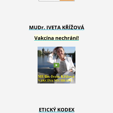
MUDr. IVETA
KŘÍŽOVÁ
Vakcína nechrání!
ETICKÝ KODEX