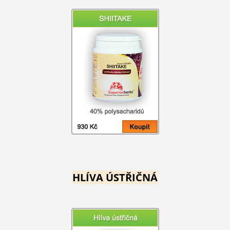
HLÍVA ÚSTŘIČNÁ