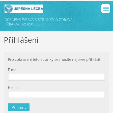
UCELENÉ WEBOVÉ STRÁNKY O ZDRAVÍ -
PŘÍRODA UZDRAVUJE
Přihlášení
Pro zobrazení této stránky se musíte nejprve přihlásit.
E-mail:
Heslo: