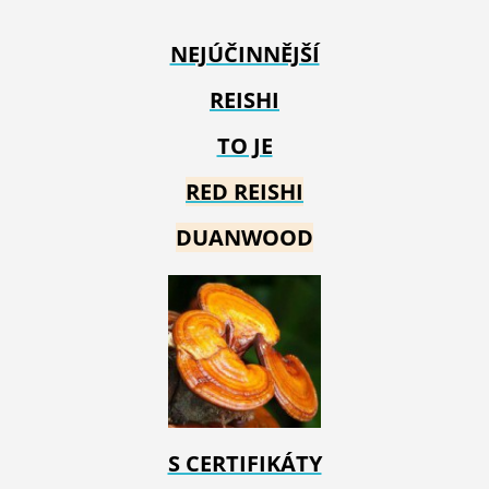
NEJÚČINNĚJŠÍ
REISHI
TO JE
RED REIS
HI
DUANWOOD
S CERTIFIKÁTY