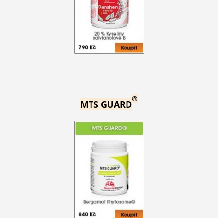
®
MTS GUARD