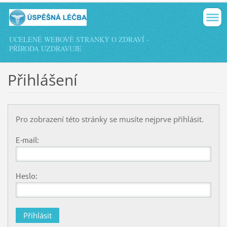
UCELENÉ WEBOVÉ STRÁNKY O ZDRAVÍ -
PŘÍRODA UZDRAVUJE
Přihlášení
Pro zobrazení této stránky se musíte nejprve přihlásit.
E-mail:
Heslo: