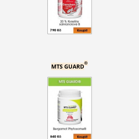
®
MTS GUARD