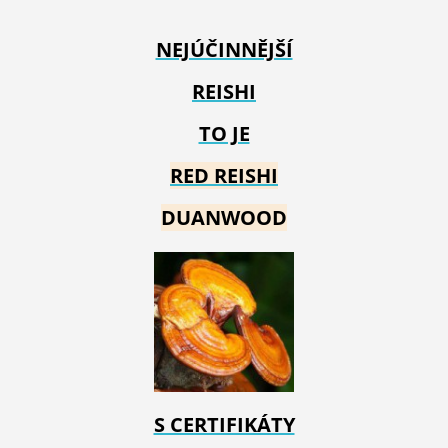
NEJÚČINNĚJŠÍ
REISHI
TO JE
RED REIS
HI
DUANWOOD
S CERTIFIKÁTY