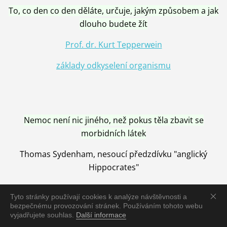
To, co den co den děláte, určuje, jakým způsobem a jak
dlouho budete žít
Prof. dr. Kurt Tepperwein
základy odkyselení organismu
Nemoc není nic jiného, než pokus těla zbavit se
morbidních látek
Thomas Sydenham, nesoucí předzdívku "anglický
Hippocrates"
Tyto stránky používají cookies k analýze návštěvnosti a
bezpečnému provozování stránek. Používáním tohoto webu
vyjadřujete souhlas.
Další informace
Nemoc je vyléčena jen pomocí Přírody, neutralizací a