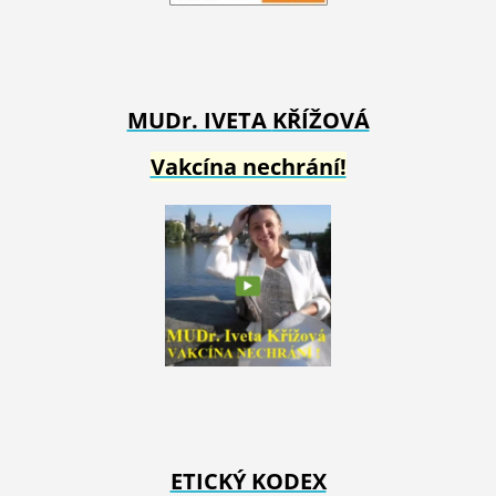
MUDr. IVETA
KŘÍŽOVÁ
Vakcína nechrání!
ETICKÝ KODEX