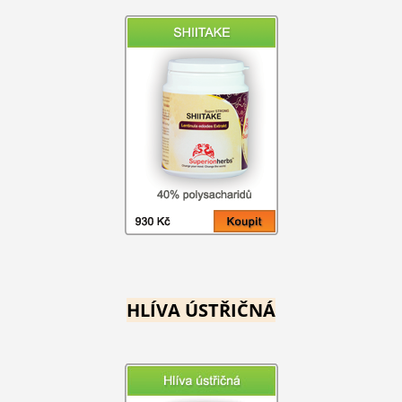
HLÍVA ÚSTŘIČNÁ