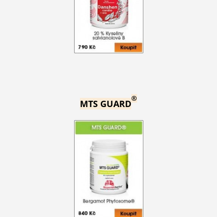
®
MTS GUARD