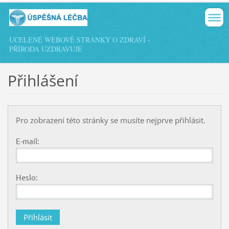
UCELENÉ WEBOVÉ STRÁNKY O ZDRAVÍ -
PŘÍRODA UZDRAVUJE
Přihlášení
Pro zobrazení této stránky se musíte nejprve přihlásit.
E-mail:
Heslo: