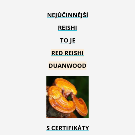
NEJÚČINNĚJŠÍ
REISHI
TO JE
RED REIS
HI
DUANWOOD
S CERTIFIKÁTY