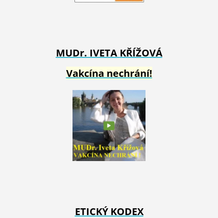
MUDr. IVETA
KŘÍŽOVÁ
Vakcína nechrání!
ETICKÝ KODEX