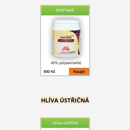
HLÍVA ÚSTŘIČNÁ