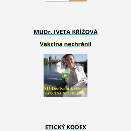
MUDr. IVETA
KŘÍŽOVÁ
Vakcína nechrání!
ETICKÝ KODEX