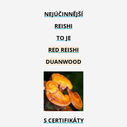
NEJÚČINNĚJŠÍ
REISHI
TO JE
RED REIS
HI
DUANWOOD
S CERTIFIKÁTY