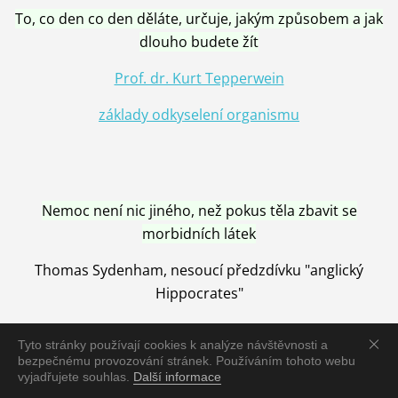
To, co den co den děláte, určuje, jakým způsobem a jak
dlouho budete žít
Prof. dr. Kurt Tepperwein
základy odkyselení organismu
Nemoc není nic jiného, než pokus těla zbavit se
morbidních látek
Thomas Sydenham, nesoucí předzdívku "anglický
Hippocrates"
Tyto stránky používají cookies k analýze návštěvnosti a
bezpečnému provozování stránek. Používáním tohoto webu
vyjadřujete souhlas.
Další informace
Nemoc je vyléčena jen pomocí Přírody, neutralizací a