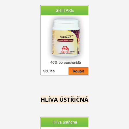
HLÍVA ÚSTŘIČNÁ