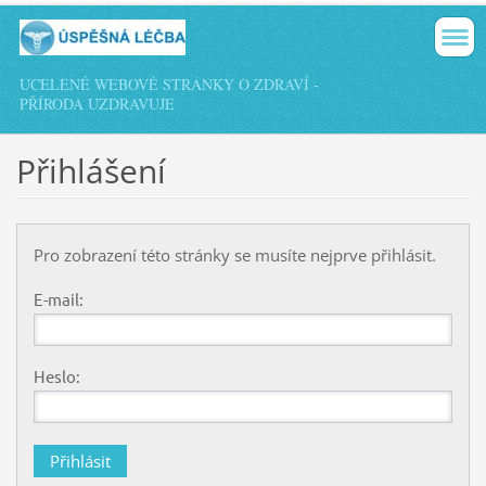
UCELENÉ WEBOVÉ STRÁNKY O ZDRAVÍ -
PŘÍRODA UZDRAVUJE
Přihlášení
Pro zobrazení této stránky se musíte nejprve přihlásit.
E-mail:
Heslo: