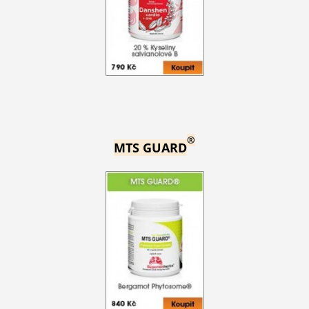
®
MTS GUARD