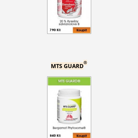
®
MTS GUARD