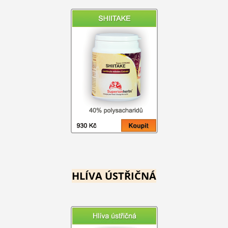
HLÍVA ÚSTŘIČNÁ