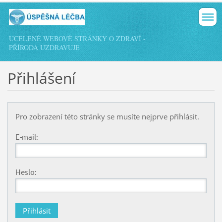
UCELENÉ WEBOVÉ STRÁNKY O ZDRAVÍ -
PŘÍRODA UZDRAVUJE
Přihlášení
Pro zobrazení této stránky se musíte nejprve přihlásit.
E-mail:
Heslo: