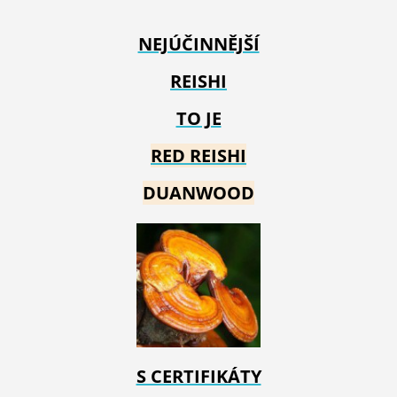
NEJÚČINNĚJŠÍ
REISHI
TO JE
RED REIS
HI
DUANWOOD
S CERTIFIKÁTY