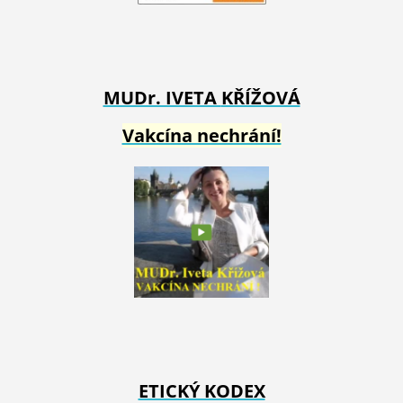
MUDr. IVETA
KŘÍŽOVÁ
Vakcína nechrání!
ETICKÝ KODEX