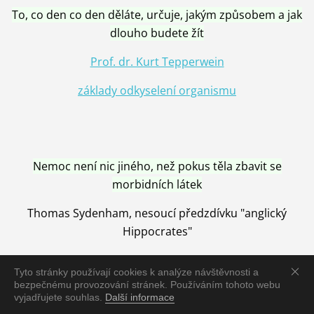
To, co den co den děláte, určuje, jakým způsobem a jak
dlouho budete žít
Prof. dr. Kurt Tepperwein
základy odkyselení organismu
Nemoc není nic jiného, než pokus těla zbavit se
morbidních látek
Thomas Sydenham, nesoucí předzdívku "anglický
Hippocrates"
Tyto stránky používají cookies k analýze návštěvnosti a
bezpečnému provozování stránek. Používáním tohoto webu
vyjadřujete souhlas.
Další informace
Nemoc je vyléčena jen pomocí Přírody, neutralizací a