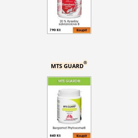
®
MTS GUARD