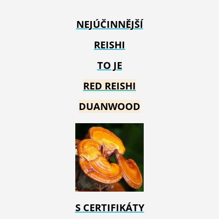
NEJÚČINNĚJŠÍ
REISHI
TO JE
RED REIS
HI
DUANWOOD
S CERTIFIKÁTY