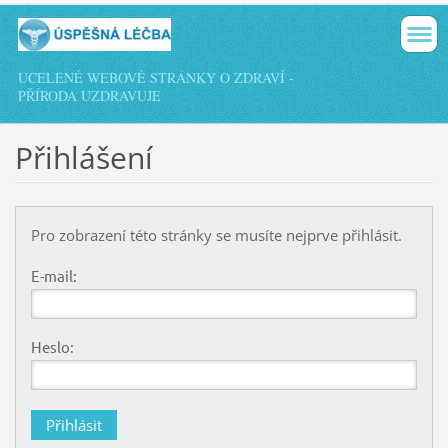
UCELENÉ WEBOVÉ STRÁNKY O ZDRAVÍ -
PŘÍRODA UZDRAVUJE
Přihlášení
Pro zobrazení této stránky se musíte nejprve přihlásit.
E-mail:
Heslo: