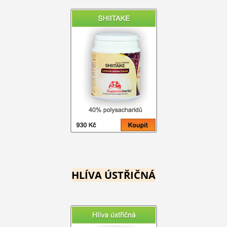
HLÍVA ÚSTŘIČNÁ