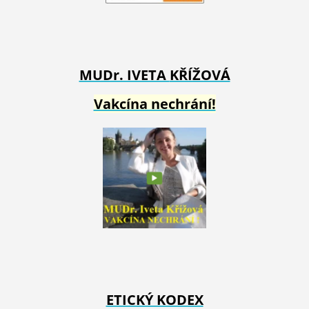
MUDr. IVETA
KŘÍŽOVÁ
Vakcína nechrání!
ETICKÝ KODEX