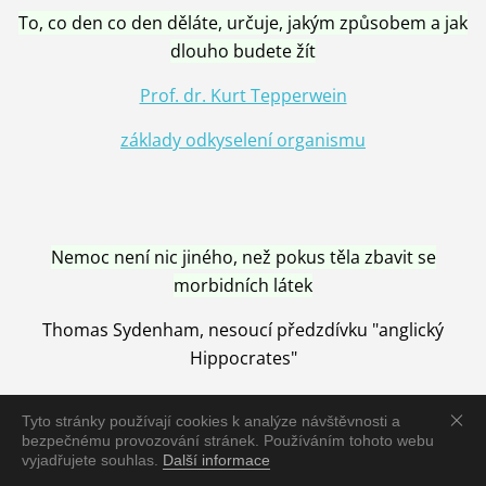
To, co den co den děláte, určuje, jakým způsobem a jak
dlouho budete žít
Prof. dr. Kurt Tepperwein
základy odkyselení organismu
Nemoc není nic jiného, než pokus těla zbavit se
morbidních látek
Thomas Sydenham, nesoucí předzdívku "anglický
Hippocrates"
Tyto stránky používají cookies k analýze návštěvnosti a
bezpečnému provozování stránek. Používáním tohoto webu
vyjadřujete souhlas.
Další informace
Nemoc je vyléčena jen pomocí Přírody, neutralizací a