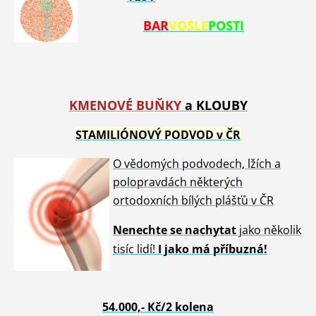
BAR
VOSLE
POSTI
KMENOVÉ BU
ŇKY
a KLOUBY
STAMILIÓNOVÝ PODVOD v ČR
O vědomých podvodech, lžích a
polopravdách některých
ortodoxních bílých plášťů v ČR
Nenech
te se nachytat
jako několik
tisíc lidí!
I jako má příbuzná!
54.00
0,- Kč/2 kolena