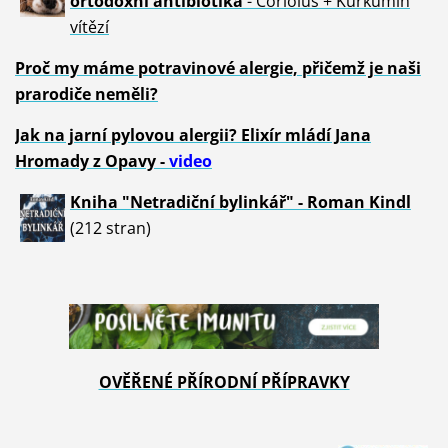
ortodoxní antibiotika
- Coriolus + Kurkumin
vítězí
Proč my máme potravinové alergie, přičemž je naši
prarodiče neměli?
Jak na jarní pylovou alergii? Elixír mládí Jana
Hromady z Opavy -
video
Kniha "Netradiční bylinkář" - Roman Kindl
(212 stran)
OVĚŘENÉ PŘÍRODNÍ PŘÍPRAVKY