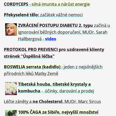
CORDYCEPS
-
silná imunita a nárůst energie
Překyselené tělo:
začátek vážné nemoci
ZVRÁCE
NÍ POSTUPU DIABETU 2. typu
začíná u
ignorování běžných doporučení, MUDr. Sarah
Hallbergová -
video
PROTOKOL PRO PREVENCI pro uzdravené klienty
stránek "Úspěšná léčba"
BOSWELIA serrata (kadidlo)
- jeden z nejsilnějších
přírodních léků Matky Země
Tibetská houba, tibetské
krystaly
a
kombucha
- účinky, darování a prodej
Léčte záněty a
ne Cholesterol
, MUDr. Marc Sircus
100% ČAGA ze Sibiře, nejvyšší množství