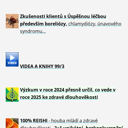
Zkušenosti klientů s Úspěšnou léčbou
především boreliózy,
chlamydiózy, únavového
syndromu...
VIDEA A KNIHY 99/3
Výzkum v roce 2024 přesně určil, co vede v
roce 2025 ke zdravé dlouhověkosti
100% REISHI
- houba mládí a zdravé
dlou
h
ověkosti -
3+1 unikátní, bezkonkurenční