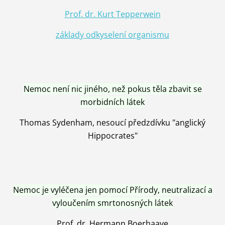
Prof. dr. Kurt Tepperwein
základy odkyselení organismu
Nemoc není nic jiného, než pokus těla zbavit se
morbidních látek
Thomas Sydenham, nesoucí předzdívku "anglický
Hippocrates"
Nemoc je vyléčena jen pomocí Přírody, neutralizací a
vyloučením smrtonosných látek
Prof. dr. Hermann Boerhaave