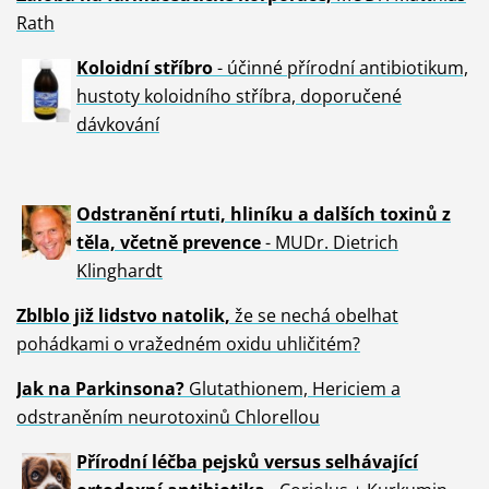
Rath
Koloidní stříbro
- účinné přírodní antibiotikum,
hustoty koloidního stříbra, doporučené
dávkování
Odstranění rtuti, hliníku a dalších toxinů z
těla, včetně p
revence
- MUDr. Dietrich
Klinghardt
Zblblo již lidstvo natolik,
že se nechá obelhat
pohádkami o vražedném oxidu uhličitém?
Jak na Parkinsona?
Glutathionem, Hericiem a
odstraněním neurotoxinů Chlorellou
Přírodní léčba pejsků versus selhávající