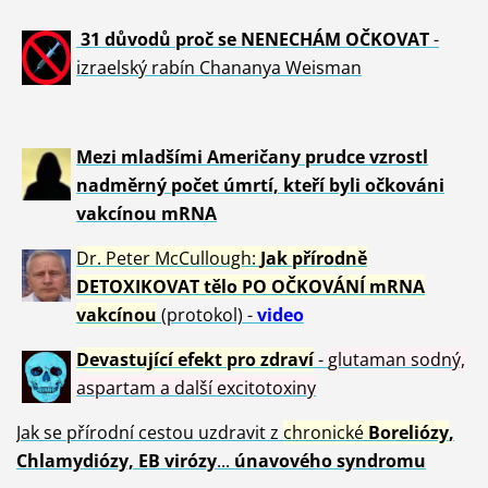
31 důvod
ů proč se NENECHÁM OČKOVAT
-
izraelský rabín Chananya Weisman
Mezi mladšími Američany prudce vzrostl
nadměrný počet úmrtí, kteří byli očkováni
vakcínou mRNA
Dr. Peter
McCullough:
Jak přírodně
DETOXIKOVAT tělo PO OČKOVÁNÍ mRNA
vakcínou
(protokol) -
video
Devastující efekt pro zdraví
-
glutaman sodný,
aspartam a další excitotoxiny
Jak se přírodní cestou uzdravit z
chronické
Boreliózy
,
Chlamydiózy, EB virózy
...
únavového syndromu