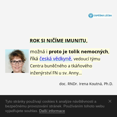
ROK SI NIČÍME IMUNITU,
možná i
proto je tolik nemocných
,
říká
česká vědkyně
,
vedoucí týmu
Centra buněčného a tkáňového
inženýrství FN u sv. Anny...
doc. RNDr. Irena Koutná, Ph.D.
Tyto stránky používají cookies k analýze návštěvnosti a
bezpečnému provozování stránek. Používáním tohoto webu
Aktualizovaný
jmenný seznam
vyjadřujete souhlas.
Další informace
s
portovců
zemřelých
od 1.1.2021
v