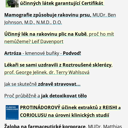
účinných látek garantující Certifikát
Mamografie způsobuje rakovinu prsu
,
MUDr. Ben
Johnson, M.D., N.M.D., D.O.
Účinný
lék na
rakovinu plic na Kubě
, proč ho mít
nemůžeme?
Leif Davenport
Artróza
- kmenové buňky -
Podvod!
Lékaři se sami uzdravili z Roztroušené sklerózy
,
prof. George Jelinek, dr. Terry Wahlsová
Jak se skutečně
zdravě
stravovat...
Proč průběžně a
jak detoxikovat tělo
PROTINÁDOROVÝ účinek extraktů z REISHI
a
CORIOLUSU
na úrovni klinických studií
Žaloba
na farmaceutické korporace,
MUDr. Matthias