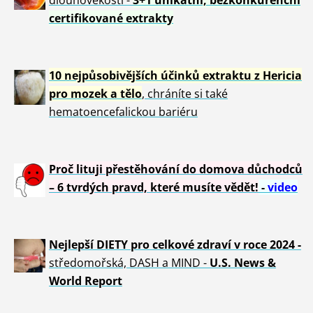
certifikované extrakty
10 nejpůsobivějších účinků extraktu z Hericia
pro mozek a tělo
, chráníte si také
hematoencefalickou bariéru
Proč lituji přestěhování do domova důchodců
– 6 tvrdých pravd, které musíte vědět!
-
video
Nejlepší DIETY pro celkové zdraví v roce 2024 -
středomořská, DASH a MIND -
U.S. News &
World Report