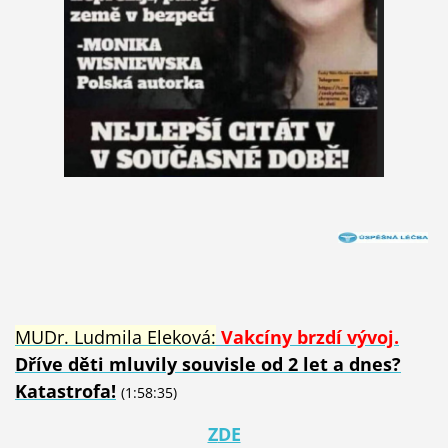
MUDr. Ludmila Eleková:
Vakcíny brzdí vývoj.
Dříve děti mluvily souvisle od 2 let a dnes?
Katastrofa!
(1:58:35)
Z
DE