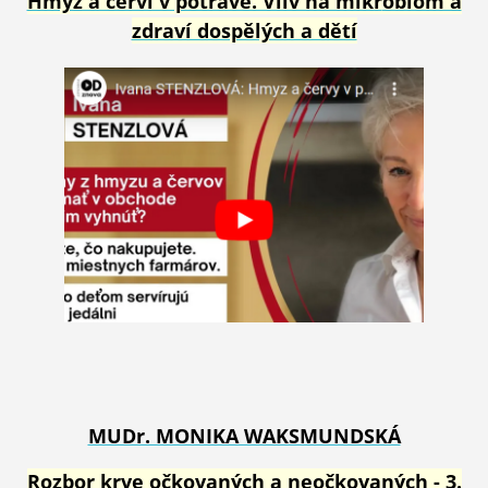
Hmyz a červi v potravě. Vliv na mikr
obiom a
zdraví dospělých a dětí
MUDr. MONIKA WAKSMUNDSKÁ
Rozbor krve očkovaných a neočkovaných - 3.