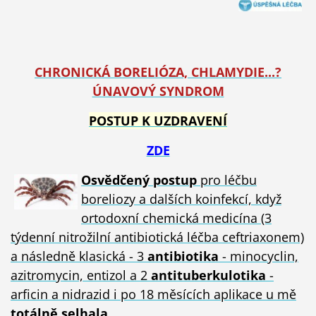
CHRONICKÁ BORELIÓZA, CHLAMYDIE...?
ÚNAVOVÝ SYNDROM
POSTUP K UZDRAVENÍ
ZDE
Osvědčený postup
pro léčbu
boreliozy a dalších koinfekcí, když
ortodoxní chemická medicína (3
týdenní nitrožilní antibiotická léčba ceftriaxonem)
a následně klasická - 3
antibiotika
- minocyclin,
azitromycin, entizol a 2
antituberkulotika
-
arficin a nidrazid i po 18 měsících aplikace u mě
totálně selhala
.