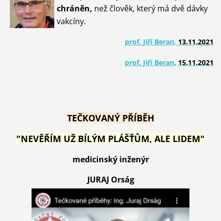
chráněn,
než člověk, který má dvě dávky
vakcíny.
prof. Jiří Beran,
13.11.2021
prof. Jiří Beran
,
15.11.2021
TEČKOVANÝ PŘÍBĚH
"NEVĚŘÍM UŽ BÍLÝM PLÁŠŤŮM, ALE LIDEM"
medicinský inženýr
JURAJ Orság