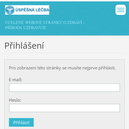
UCELENÉ WEBOVÉ STRÁNKY O ZDRAVÍ -
PŘÍRODA UZDRAVUJE
Přihlášení
Pro zobrazení této stránky se musíte nejprve přihlásit.
E-mail:
Heslo: