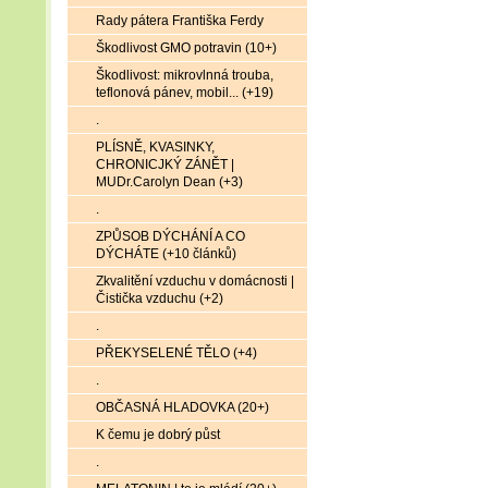
Rady pátera Františka Ferdy
Škodlivost GMO potravin (10+)
Škodlivost: mikrovlnná trouba,
teflonová pánev, mobil... (+19)
.
PLÍSNĚ, KVASINKY,
CHRONICJKÝ ZÁNĚT |
MUDr.Carolyn Dean (+3)
.
ZPŮSOB DÝCHÁNÍ A CO
DÝCHÁTE (+10 článků)
Zkvalitění vzduchu v domácnosti |
Čistička vzduchu (+2)
.
PŘEKYSELENÉ TĚLO (+4)
.
OBČASNÁ HLADOVKA (20+)
K čemu je dobrý půst
.