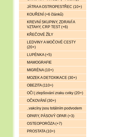
JÁTRA A OSTROPESTŘEC (10+)
KOUŘENÍ (+6 článků)
KREVNÍ SKUPINY, ZDRAVÍ A
VZTAHY, CRP TEST (+6)
KŘEČOVÉ ŽÍLY
LEDVINY A MOČOVÉ CESTY
(20+)
LUPÉNKA (+5)
MAMOGRAFIE
MIGRÉNA (10+)
MOZEK A DETOXIKACE (30+)
OBEZITA (110+)
OČI | zlepšování zraku cviky (20+)
OČKOVÁNÍ (30+)
..vakcíny jsou totálním podvodem
OPARY, PÁSOVÝ OPAR (+3)
OSTEOPORÓZA (+7)
PROSTATA (10+)