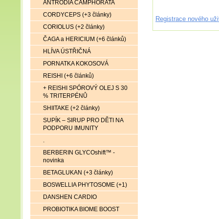
ANTRODIA CAMPHORATA
CORDYCEPS (+3 články)
Registrace nového uži
CORIOLUS (+2 články)
ČAGA a HERICIUM (+6 článků)
HLÍVA ÚSTŘIČNÁ
PORNATKA KOKOSOVÁ
REISHI (+6 článků)
+ REISHI SPÓROVÝ OLEJ S 30
% TRITERPÉNŮ
SHIITAKE (+2 články)
SUPÍK – SIRUP PRO DĚTI NA
PODPORU IMUNITY
.
BERBERIN GLYCOshift™ -
novinka
BETAGLUKAN (+3 články)
BOSWELLIA PHYTOSOME (+1)
DANSHEN CARDIO
PROBIOTIKA BIOME BOOST