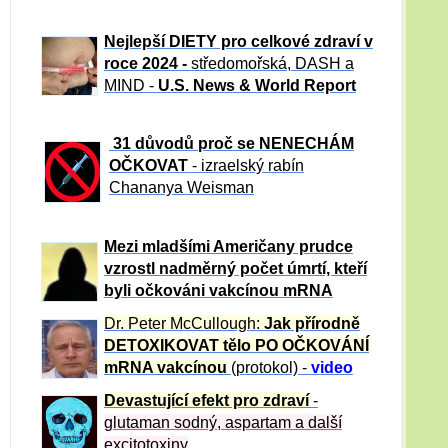
Nejlepší DIETY pro celkové zdraví v
roce 2024 -
středomořská, DASH a
MIND -
U.S. News & World Report
31 důvod
ů proč se NENECHÁM
OČKOVAT
- izraelský rabín
Chananya Weisman
Mezi mladšími Američany prudce
vzrostl nadměrný počet úmrtí, kteří
byli očkováni vakcínou mRNA
Dr. Peter
McCullough:
Jak přírodně
DETOXIKOVAT tělo PO OČKOVÁNÍ
mRNA vakcínou
(protokol) -
video
Devastující efekt pro zdraví
-
glutaman sodný, aspartam a další
excitotoxiny