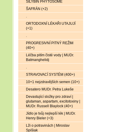
SILYBIN PHYTOSOME
ŠAFRÁN (+2)
.
ORTODOXNÍ LÉKAŘI UTAJUJÍ
(+1)
.
PROGRESIVNÍ PITNÝ REŽIM
(40+)
Léčba pitím čisté vody | MUDr.
Batmanghelidj
.
STRAVOVACÍ SYSTÉM (400+)
10+1 nejzdravějších semen (10+)
Desatero MUDr. Petra Lukeše
Devastující složky pro zdraví |
glutaman, aspartam, excitotoxiny |
MUDr. Russell Blaylock (40+)
Jídlo je tvůj nejlepší lék | MUDr.
Henry Bieler (+3)
Lži o potravinách | Miroslav
Spišiak