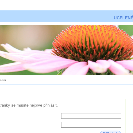
UCELENÉ
ášení
tránky se musíte nejprve přihlásit.