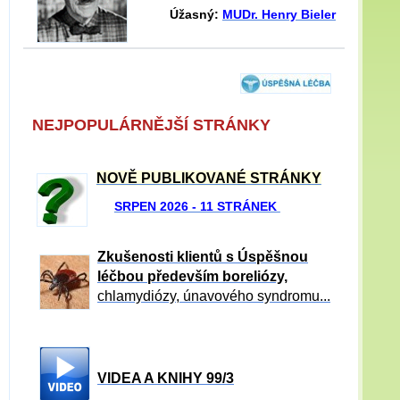
Úžasný:
MUDr. Henry Bieler
NEJPOPULÁRNĚJŠÍ STRÁNKY
NOVĚ PUBLIKOVANÉ STRÁNKY
SRPEN 2026 - 11 STRÁNEK
Zkušenosti klientů s Úspěšnou
léčbou především boreliózy,
chlamydiózy, únavového syndromu...
VIDEA A KNIHY 99/3