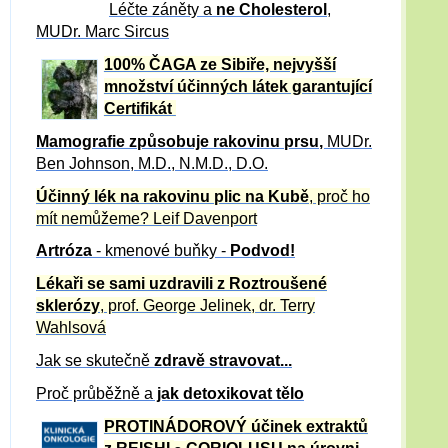
Léčte záněty a
ne Cholesterol
,
MUDr. Marc Sircus
100% ČAGA ze Sibiře, nejvyšší
množství účinných látek garantující
Certifikát
Mamografie způsobuje rakovinu prsu
,
MUDr.
Ben Johnson, M.D., N.M.D., D.O.
Účinný
lék na
rakovinu plic na Kubě
, proč ho
mít nemůžeme?
Leif Davenport
Artróza
- kmenové buňky -
Podvod!
Lékaři se sami uzdravili z Roztroušené
sklerózy
, prof. George Jelinek, dr. Terry
Wahlsová
Jak se skutečně
zdravě
stravovat...
Proč průběžně a
jak detoxikovat tělo
PROTINÁDOROVÝ účinek extraktů