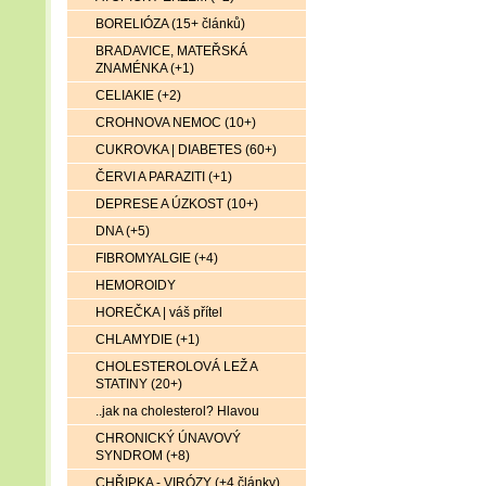
BORELIÓZA (15+ článků)
BRADAVICE, MATEŘSKÁ
ZNAMÉNKA (+1)
CELIAKIE (+2)
CROHNOVA NEMOC (10+)
CUKROVKA | DIABETES (60+)
ČERVI A PARAZITI (+1)
DEPRESE A ÚZKOST (10+)
DNA (+5)
FIBROMYALGIE (+4)
HEMOROIDY
HOREČKA | váš přítel
CHLAMYDIE (+1)
CHOLESTEROLOVÁ LEŽ A
STATINY (20+)
..jak na cholesterol? Hlavou
CHRONICKÝ ÚNAVOVÝ
SYNDROM (+8)
CHŘIPKA - VIRÓZY (+4 články)