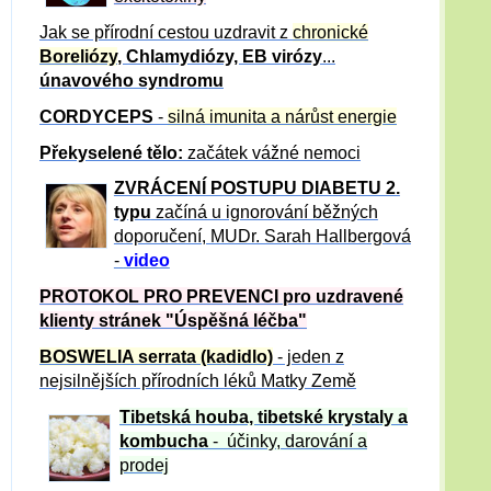
Jak se přírodní cestou uzdravit z
chronické
Boreliózy
, Chlamydiózy, EB virózy
...
únavového syndromu
CORDYCEPS
-
silná imunita a nárůst energie
Překyselené tělo:
začátek vážné nemoci
ZVRÁCE
NÍ POSTUPU DIABETU 2.
typu
začíná u ignorování běžných
doporučení, MUDr. Sarah Hallbergová
-
video
PROTOKOL PRO PREVENCI pro uzdravené
klienty
stránek "Úspěšná léčba"
BOSWELIA serrata (kadidlo)
- jeden z
nejsilnějších přírodních léků Matky Země
Tibetská houba, tibetské
krystaly
a
kombucha
- účinky, darování a
prodej