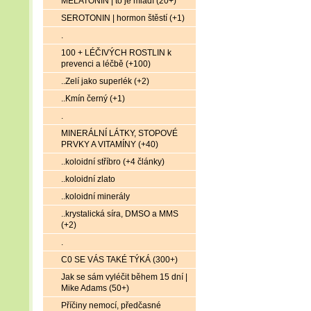
MELATONIN | to je mládí (20+)
SEROTONIN | hormon štěstí (+1)
.
100 + LÉČIVÝCH ROSTLIN k
prevenci a léčbě (+100)
..Zelí jako superlék (+2)
..Kmín černý (+1)
.
MINERÁLNÍ LÁTKY, STOPOVÉ
PRVKY A VITAMÍNY (+40)
..koloidní stříbro (+4 články)
..koloidní zlato
..koloidní minerály
..krystalická síra, DMSO a MMS
(+2)
.
C0 SE VÁS TAKÉ TÝKÁ (300+)
Jak se sám vyléčit během 15 dní |
Mike Adams (50+)
Příčiny nemocí, předčasné