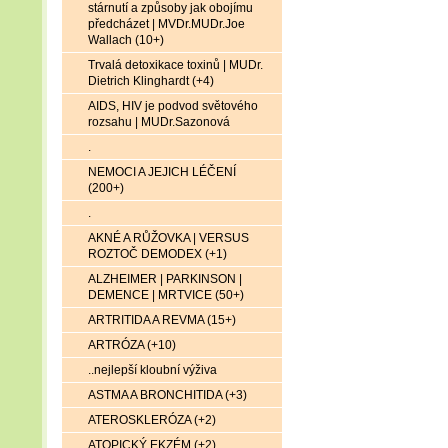
stárnutí a způsoby jak obojímu
předcházet | MVDr.MUDr.Joe
Wallach (10+)
Trvalá detoxikace toxinů | MUDr.
Dietrich Klinghardt (+4)
AIDS, HIV je podvod světového
rozsahu | MUDr.Sazonová
.
NEMOCI A JEJICH LÉČENÍ
(200+)
.
AKNÉ A RŮŽOVKA | VERSUS
ROZTOČ DEMODEX (+1)
ALZHEIMER | PARKINSON |
DEMENCE | MRTVICE (50+)
ARTRITIDA A REVMA (15+)
ARTRÓZA (+10)
..nejlepší kloubní výživa
ASTMA A BRONCHITIDA (+3)
ATEROSKLERÓZA (+2)
ATOPICKÝ EKZÉM (+2)