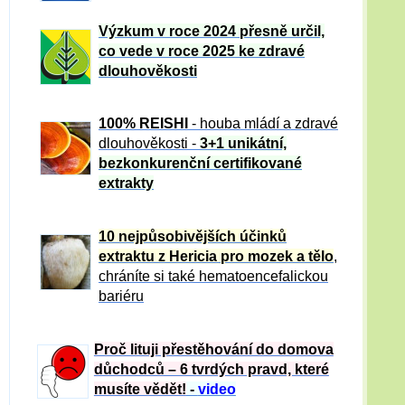
Výzkum v roce 2024 přesně určil,
co vede v roce 2025 ke zdravé
dlouhověkosti
100% REISHI
- houba mládí a zdravé
dlou
h
ověkosti -
3+1 unikátní,
bezkonkurenční certifikované
extrakty
10 nejpůsobivějších účinků
extraktu z Hericia pro mozek a tělo
,
chráníte si také hematoencefalickou
bariéru
Proč lituji přestěhování do domova
důchodců – 6 tvrdých pravd, které
musíte vědět!
-
video