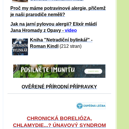
Proč my máme potravinové alergie, přičemž
je naši prarodiče neměli?
Jak na jarní pylovou alergii? Elixír mládí
Jana Hromady z Opavy -
video
Kniha "Netradiční bylinkář" -
Roman Kindl
(212 stran)
OVĚŘENÉ PŘÍRODNÍ PŘÍPRAVKY
CHRONICKÁ BORELIÓZA,
CHLAMYDIE...? ÚNAVOVÝ SYNDROM