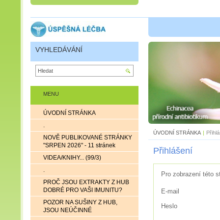
VYHLEDÁVÁNÍ
MENU
ÚVODNÍ STRÁNKA
.
ÚVODNÍ STRÁNKA
|
Přihl
NOVĚ PUBLIKOVANÉ STRÁNKY
"SRPEN 2026" - 11 stránek
Přihlášení
VIDEA/KNIHY... (99/3)
.
Pro zobrazení této s
PROČ JSOU EXTRAKTY Z HUB
DOBRÉ PRO VAŠI IMUNITU?
E-mail
POZOR NA SUŠINY Z HUB,
Heslo
JSOU NEÚČINNÉ