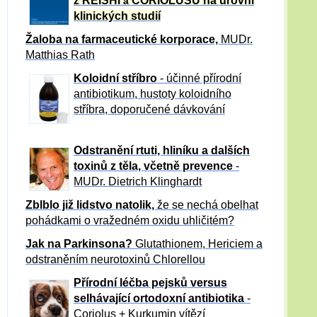
z REISHI
CORIOLUSU
na úrovni
a
klinických studií
Žaloba
na farmaceutické korporace,
MUDr.
Matthias Rath
Koloidní stříbro
- účinné přírodní
antibiotikum,
hustoty koloidního
stříbra, doporučené dávkování
Odstranění rtuti, hliníku a dalších
toxinů z těla, včetně p
revence
-
MUDr. Dietrich Klinghardt
Zblblo již lidstvo natolik,
že se nechá obelhat
pohádkami o vražedném oxidu uhličitém?
Jak na Parkinsona?
Glutathionem, Hericiem a
odstraněním neurotoxinů Chlorellou
Přírodní léčba pejsků versus
selhávající ortodoxní antibiotika
-
Coriolus + Kurkumin vítězí