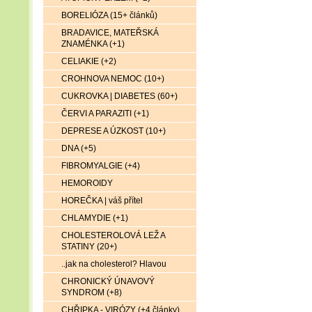
BORELIÓZA (15+ článků)
BRADAVICE, MATEŘSKÁ
ZNAMÉNKA (+1)
CELIAKIE (+2)
CROHNOVA NEMOC (10+)
CUKROVKA | DIABETES (60+)
ČERVI A PARAZITI (+1)
DEPRESE A ÚZKOST (10+)
DNA (+5)
FIBROMYALGIE (+4)
HEMOROIDY
HOREČKA | váš přítel
CHLAMYDIE (+1)
CHOLESTEROLOVÁ LEŽ A
STATINY (20+)
..jak na cholesterol? Hlavou
CHRONICKÝ ÚNAVOVÝ
SYNDROM (+8)
CHŘIPKA - VIRÓZY (+4 články)