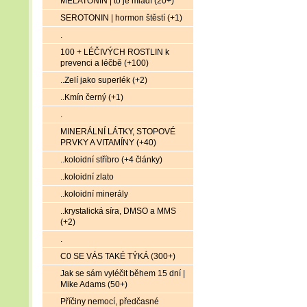
MELATONIN | to je mládí (20+)
SEROTONIN | hormon štěstí (+1)
.
100 + LÉČIVÝCH ROSTLIN k
prevenci a léčbě (+100)
..Zelí jako superlék (+2)
..Kmín černý (+1)
.
MINERÁLNÍ LÁTKY, STOPOVÉ
PRVKY A VITAMÍNY (+40)
..koloidní stříbro (+4 články)
..koloidní zlato
..koloidní minerály
..krystalická síra, DMSO a MMS
(+2)
.
C0 SE VÁS TAKÉ TÝKÁ (300+)
Jak se sám vyléčit během 15 dní |
Mike Adams (50+)
Příčiny nemocí, předčasné