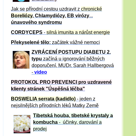
Jak se přírodní cestou uzdravit z
chronické
Boreliózy
, Chlamydiózy, EB virózy
...
únavového syndromu
CORDYCEPS
-
silná imunita a nárůst energie
Překyselené tělo:
začátek vážné nemoci
ZVRÁCE
NÍ POSTUPU DIABETU 2.
typu
začíná u ignorování běžných
doporučení, MUDr. Sarah Hallbergová
-
video
PROTOKOL PRO PREVENCI pro uzdravené
klienty
stránek "Úspěšná léčba"
BOSWELIA serrata (kadidlo)
- jeden z
nejsilnějších přírodních léků Matky Země
Tibetská houba, tibetské
krystaly
a
kombucha
- účinky, darování a
prodej