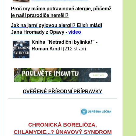
Proč my máme potravinové alergie, přičemž
je naši prarodiče neměli?
Jak na jarní pylovou alergii? Elixír mládí
Jana Hromady z Opavy -
video
Kniha "Netradiční bylinkář" -
Roman Kindl
(212 stran)
OVĚŘENÉ PŘÍRODNÍ PŘÍPRAVKY
CHRONICKÁ BORELIÓZA,
CHLAMYDIE...? ÚNAVOVÝ SYNDROM