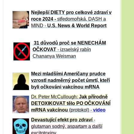
Nejlepší DIETY pro celkové zdraví v
roce 2024 -
středomořská, DASH a
MIND -
U.S. News & World Report
31 důvod
ů proč se NENECHÁM
OČKOVAT
- izraelský rabín
Chananya Weisman
Mezi mladšími Američany prudce
vzrostl nadměrný počet úmrtí, kteří
byli očkováni vakcínou mRNA
Dr. Peter
McCullough:
Jak přírodně
DETOXIKOVAT tělo PO OČKOVÁNÍ
mRNA vakcínou
(protokol) -
video
Devastující efekt pro zdraví
-
glutaman sodný, aspartam a další
excitotoxiny