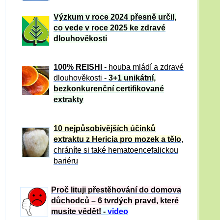
Výzkum v roce 2024 přesně určil,
co vede v roce 2025 ke zdravé
dlouhověkosti
100% REISHI
- houba mládí a zdravé
dlou
h
ověkosti -
3+1 unikátní,
bezkonkurenční certifikované
extrakty
10 nejpůsobivějších účinků
extraktu z Hericia pro mozek a tělo
,
chráníte si také hematoencefalickou
bariéru
Proč lituji přestěhování do domova
důchodců – 6 tvrdých pravd, které
musíte vědět!
-
video