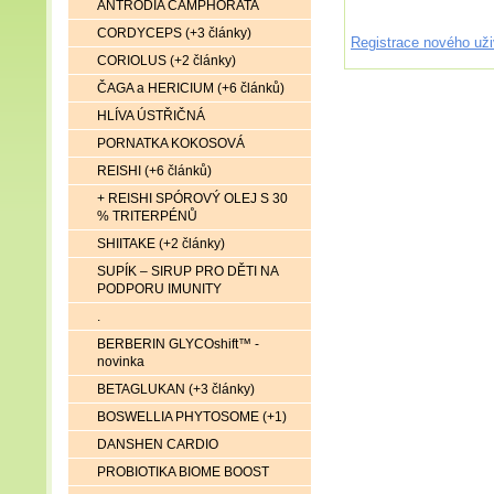
ANTRODIA CAMPHORATA
CORDYCEPS (+3 články)
Registrace nového uži
CORIOLUS (+2 články)
ČAGA a HERICIUM (+6 článků)
HLÍVA ÚSTŘIČNÁ
PORNATKA KOKOSOVÁ
REISHI (+6 článků)
+ REISHI SPÓROVÝ OLEJ S 30
% TRITERPÉNŮ
SHIITAKE (+2 články)
SUPÍK – SIRUP PRO DĚTI NA
PODPORU IMUNITY
.
BERBERIN GLYCOshift™ -
novinka
BETAGLUKAN (+3 články)
BOSWELLIA PHYTOSOME (+1)
DANSHEN CARDIO
PROBIOTIKA BIOME BOOST