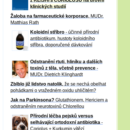
z REISHI
CORIOLUSU
na úrovni
a
klinických studií
Žaloba
na farmaceutické korporace,
MUDr.
Matthias Rath
Koloidní stříbro
- účinné přírodní
antibiotikum,
hustoty koloidního
stříbra, doporučené dávkování
Odstranění rtuti, hliníku a dalších
toxinů z těla, včetně p
revence
-
MUDr. Dietrich Klinghardt
Zblblo již lidstvo natolik,
že se nechá obelhat
pohádkami o vražedném oxidu uhličitém?
Jak na Parkinsona?
Glutathionem, Hericiem a
odstraněním neurotoxinů Chlorellou
Přírodní léčba pejsků versus
selhávající ortodoxní antibiotika
-
Coriolus + Kurkumin vítězí