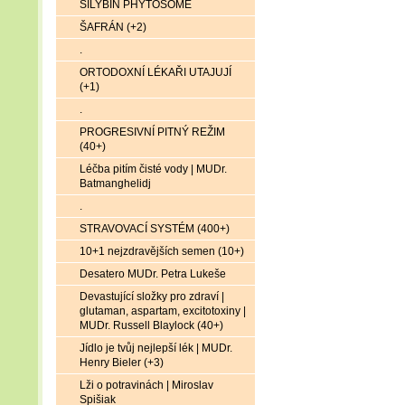
SILYBIN PHYTOSOME
ŠAFRÁN (+2)
.
ORTODOXNÍ LÉKAŘI UTAJUJÍ
(+1)
.
PROGRESIVNÍ PITNÝ REŽIM
(40+)
Léčba pitím čisté vody | MUDr.
Batmanghelidj
.
STRAVOVACÍ SYSTÉM (400+)
10+1 nejzdravějších semen (10+)
Desatero MUDr. Petra Lukeše
Devastující složky pro zdraví |
glutaman, aspartam, excitotoxiny |
MUDr. Russell Blaylock (40+)
Jídlo je tvůj nejlepší lék | MUDr.
Henry Bieler (+3)
Lži o potravinách | Miroslav
Spišiak