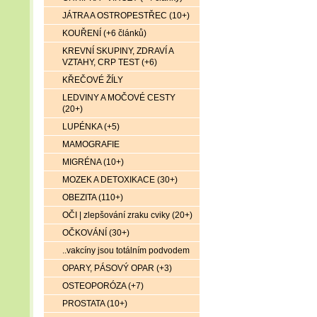
JÁTRA A OSTROPESTŘEC (10+)
KOUŘENÍ (+6 článků)
KREVNÍ SKUPINY, ZDRAVÍ A
VZTAHY, CRP TEST (+6)
KŘEČOVÉ ŽÍLY
LEDVINY A MOČOVÉ CESTY
(20+)
LUPÉNKA (+5)
MAMOGRAFIE
MIGRÉNA (10+)
MOZEK A DETOXIKACE (30+)
OBEZITA (110+)
OČI | zlepšování zraku cviky (20+)
OČKOVÁNÍ (30+)
..vakcíny jsou totálním podvodem
OPARY, PÁSOVÝ OPAR (+3)
OSTEOPORÓZA (+7)
PROSTATA (10+)