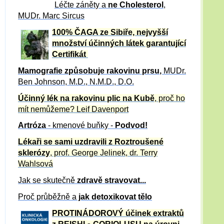
Léčte záněty a
ne Cholesterol
,
MUDr. Marc Sircus
100% ČAGA ze Sibiře, nejvyšší
množství účinných látek garantující
Certifikát
Mamografie způsobuje rakovinu prsu
,
MUDr.
Ben Johnson, M.D., N.M.D., D.O.
Účinný
lék na
rakovinu plic na Kubě
, proč ho
mít nemůžeme?
Leif Davenport
Artróza
- kmenové buňky -
Podvod!
Lékaři se sami uzdravili z Roztroušené
sklerózy
, prof. George Jelinek, dr. Terry
Wahlsová
Jak se skutečně
zdravě
stravovat...
Proč průběžně a
jak detoxikovat tělo
PROTINÁDOROVÝ účinek extraktů