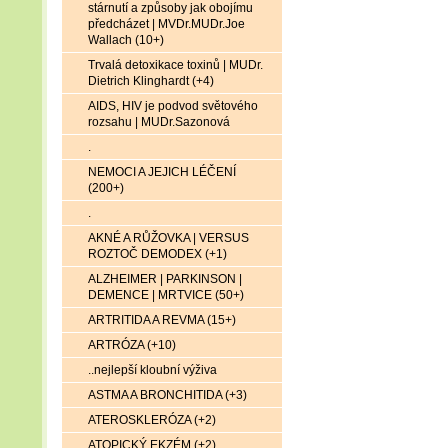
stárnutí a způsoby jak obojímu
předcházet | MVDr.MUDr.Joe
Wallach (10+)
Trvalá detoxikace toxinů | MUDr.
Dietrich Klinghardt (+4)
AIDS, HIV je podvod světového
rozsahu | MUDr.Sazonová
.
NEMOCI A JEJICH LÉČENÍ
(200+)
.
AKNÉ A RŮŽOVKA | VERSUS
ROZTOČ DEMODEX (+1)
ALZHEIMER | PARKINSON |
DEMENCE | MRTVICE (50+)
ARTRITIDA A REVMA (15+)
ARTRÓZA (+10)
..nejlepší kloubní výživa
ASTMA A BRONCHITIDA (+3)
ATEROSKLERÓZA (+2)
ATOPICKÝ EKZÉM (+2)