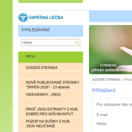
VYHLEDÁVÁNÍ
MENU
ÚVODNÍ STRÁNKA
.
ÚVODNÍ STRÁNKA
|
Přihl
NOVĚ PUBLIKOVANÉ STRÁNKY
"SRPEN 2026" - 13 stránek
Přihlášení
VIDEA/KNIHY... (99/3)
.
Pro zobrazení této s
PROČ JSOU EXTRAKTY Z HUB
DOBRÉ PRO VAŠI IMUNITU?
E-mail
POZOR NA SUŠINY Z HUB,
Heslo
JSOU NEÚČINNÉ