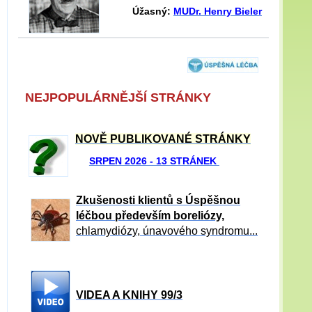
Úžasný:
MUDr. Henry Bieler
NEJPOPULÁRNĚJŠÍ STRÁNKY
NOVĚ PUBLIKOVANÉ STRÁNKY
SRPEN 2026 - 13 STRÁNEK
Zkušenosti klientů s Úspěšnou
léčbou především boreliózy,
chlamydiózy, únavového syndromu...
VIDEA A KNIHY 99/3