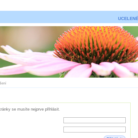
UCELENÉ
ášení
tránky se musíte nejprve přihlásit.