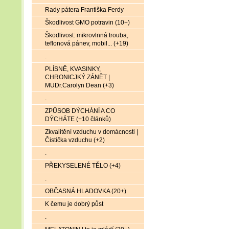
Rady pátera Františka Ferdy
Škodlivost GMO potravin (10+)
Škodlivost: mikrovlnná trouba,
teflonová pánev, mobil... (+19)
.
PLÍSNĚ, KVASINKY,
CHRONICJKÝ ZÁNĚT |
MUDr.Carolyn Dean (+3)
.
ZPŮSOB DÝCHÁNÍ A CO
DÝCHÁTE (+10 článků)
Zkvalitění vzduchu v domácnosti |
Čistička vzduchu (+2)
.
PŘEKYSELENÉ TĚLO (+4)
.
OBČASNÁ HLADOVKA (20+)
K čemu je dobrý půst
.