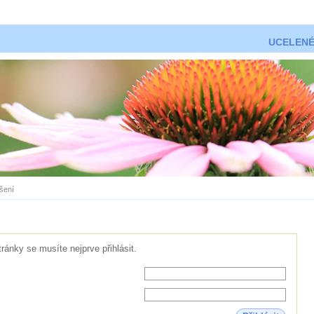
UCELENÉ
ášení
tránky se musíte nejprve přihlásit.