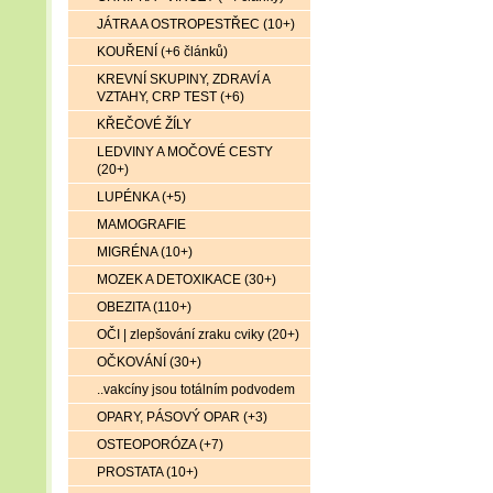
JÁTRA A OSTROPESTŘEC (10+)
KOUŘENÍ (+6 článků)
KREVNÍ SKUPINY, ZDRAVÍ A
VZTAHY, CRP TEST (+6)
KŘEČOVÉ ŽÍLY
LEDVINY A MOČOVÉ CESTY
(20+)
LUPÉNKA (+5)
MAMOGRAFIE
MIGRÉNA (10+)
MOZEK A DETOXIKACE (30+)
OBEZITA (110+)
OČI | zlepšování zraku cviky (20+)
OČKOVÁNÍ (30+)
..vakcíny jsou totálním podvodem
OPARY, PÁSOVÝ OPAR (+3)
OSTEOPORÓZA (+7)
PROSTATA (10+)