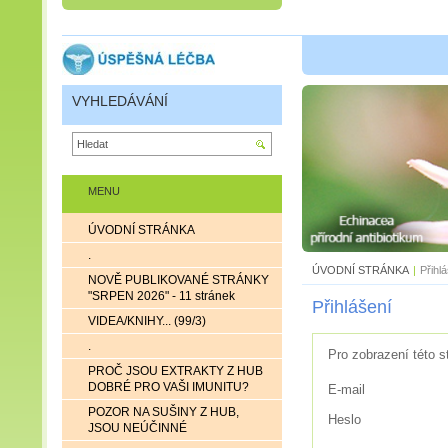
VYHLEDÁVÁNÍ
MENU
ÚVODNÍ STRÁNKA
.
ÚVODNÍ STRÁNKA
|
Přihl
NOVĚ PUBLIKOVANÉ STRÁNKY
"SRPEN 2026" - 11 stránek
Přihlášení
VIDEA/KNIHY... (99/3)
.
Pro zobrazení této s
PROČ JSOU EXTRAKTY Z HUB
DOBRÉ PRO VAŠI IMUNITU?
E-mail
POZOR NA SUŠINY Z HUB,
Heslo
JSOU NEÚČINNÉ