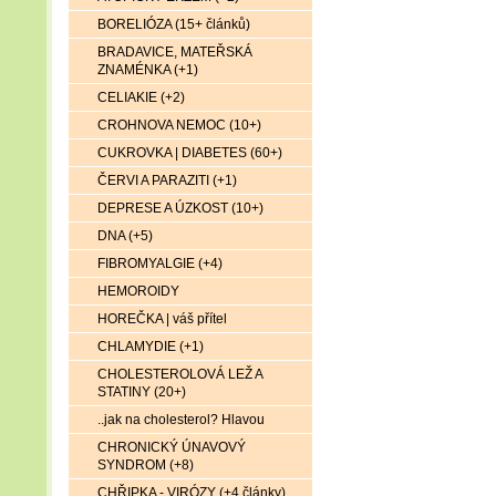
BORELIÓZA (15+ článků)
BRADAVICE, MATEŘSKÁ
ZNAMÉNKA (+1)
CELIAKIE (+2)
CROHNOVA NEMOC (10+)
CUKROVKA | DIABETES (60+)
ČERVI A PARAZITI (+1)
DEPRESE A ÚZKOST (10+)
DNA (+5)
FIBROMYALGIE (+4)
HEMOROIDY
HOREČKA | váš přítel
CHLAMYDIE (+1)
CHOLESTEROLOVÁ LEŽ A
STATINY (20+)
..jak na cholesterol? Hlavou
CHRONICKÝ ÚNAVOVÝ
SYNDROM (+8)
CHŘIPKA - VIRÓZY (+4 články)