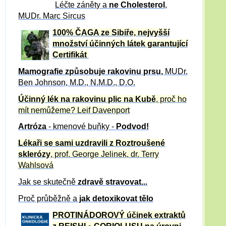
Léčte záněty a
ne Cholesterol
,
MUDr. Marc Sircus
100% ČAGA ze Sibiře, nejvyšší
množství účinných látek garantující
Certifikát
Mamografie způsobuje rakovinu prsu
,
MUDr.
Ben Johnson, M.D., N.M.D., D.O.
Účinný
lék na
rakovinu plic na Kubě
, proč ho
mít nemůžeme?
Leif Davenport
Artróza
- kmenové buňky -
Podvod!
Lékaři se sami uzdravili z Roztroušené
sklerózy
, prof. George Jelinek, dr. Terry
Wahlsová
Jak se skutečně
zdravě
stravovat...
Proč průběžně a
jak detoxikovat tělo
PROTINÁDOROVÝ účinek extraktů