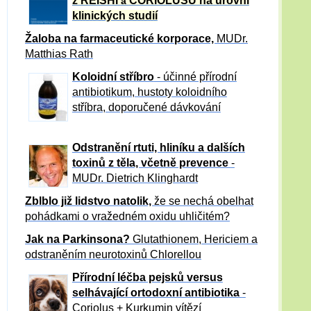
z REISHI
CORIOLUSU
na úrovni
a
klinických studií
Žaloba
na farmaceutické korporace,
MUDr.
Matthias Rath
Koloidní stříbro
- účinné přírodní
antibiotikum,
hustoty koloidního
stříbra, doporučené dávkování
Odstranění rtuti, hliníku a dalších
toxinů z těla, včetně p
revence
-
MUDr. Dietrich Klinghardt
Zblblo již lidstvo natolik,
že se nechá obelhat
pohádkami o vražedném oxidu uhličitém?
Jak na Parkinsona?
Glutathionem, Hericiem a
odstraněním neurotoxinů Chlorellou
Přírodní léčba pejsků versus
selhávající ortodoxní antibiotika
-
Coriolus + Kurkumin vítězí