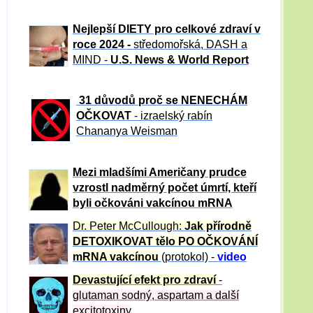
Nejlepší DIETY pro celkové zdraví v
roce 2024 -
středomořská, DASH a
MIND -
U.S. News & World Report
31 důvod
ů proč se NENECHÁM
OČKOVAT
- izraelský rabín
Chananya Weisman
Mezi mladšími Američany prudce
vzrostl nadměrný počet úmrtí, kteří
byli očkováni vakcínou mRNA
Dr. Peter
McCullough:
Jak přírodně
DETOXIKOVAT tělo PO OČKOVÁNÍ
mRNA vakcínou
(protokol) -
video
Devastující efekt pro zdraví
-
glutaman sodný, aspartam a další
excitotoxiny