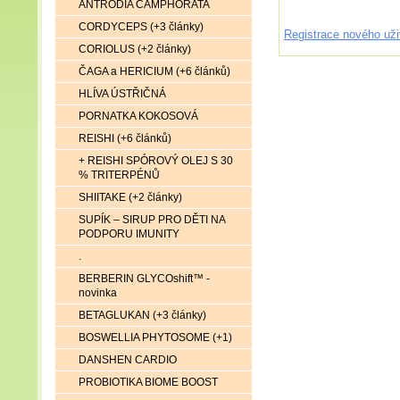
ANTRODIA CAMPHORATA
CORDYCEPS (+3 články)
Registrace nového uži
CORIOLUS (+2 články)
ČAGA a HERICIUM (+6 článků)
HLÍVA ÚSTŘIČNÁ
PORNATKA KOKOSOVÁ
REISHI (+6 článků)
+ REISHI SPÓROVÝ OLEJ S 30
% TRITERPÉNŮ
SHIITAKE (+2 články)
SUPÍK – SIRUP PRO DĚTI NA
PODPORU IMUNITY
.
BERBERIN GLYCOshift™ -
novinka
BETAGLUKAN (+3 články)
BOSWELLIA PHYTOSOME (+1)
DANSHEN CARDIO
PROBIOTIKA BIOME BOOST