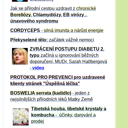
Jak se přírodní cestou uzdravit z
chronické
Boreliózy
, Chlamydiózy, EB virózy
...
únavového syndromu
CORDYCEPS
-
silná imunita a nárůst energie
Překyselené tělo:
začátek vážné nemoci
ZVRÁCE
NÍ POSTUPU DIABETU 2.
typu
začíná u ignorování běžných
doporučení, MUDr. Sarah Hallbergová
-
video
PROTOKOL PRO PREVENCI pro uzdravené
klienty
stránek "Úspěšná léčba"
BOSWELIA serrata (kadidlo)
- jeden z
nejsilnějších přírodních léků Matky Země
Tibetská houba, tibetské
krystaly
a
kombucha
- účinky, darování a
prodej