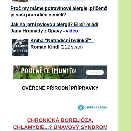
Proč my máme potravinové alergie, přičemž
je naši prarodiče neměli?
Jak na jarní pylovou alergii? Elixír mládí
Jana Hromady z Opavy -
video
Kniha "Netradiční bylinkář" -
Roman Kindl
(212 stran)
OVĚŘENÉ PŘÍRODNÍ PŘÍPRAVKY
CHRONICKÁ BORELIÓZA,
CHLAMYDIE...? ÚNAVOVÝ SYNDROM