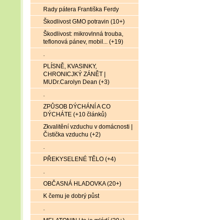
Rady pátera Františka Ferdy
Škodlivost GMO potravin (10+)
Škodlivost: mikrovlnná trouba,
teflonová pánev, mobil... (+19)
.
PLÍSNĚ, KVASINKY,
CHRONICJKÝ ZÁNĚT |
MUDr.Carolyn Dean (+3)
.
ZPŮSOB DÝCHÁNÍ A CO
DÝCHÁTE (+10 článků)
Zkvalitění vzduchu v domácnosti |
Čistička vzduchu (+2)
.
PŘEKYSELENÉ TĚLO (+4)
.
OBČASNÁ HLADOVKA (20+)
K čemu je dobrý půst
.