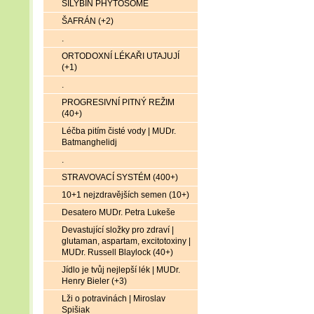
SILYBIN PHYTOSOME
ŠAFRÁN (+2)
.
ORTODOXNÍ LÉKAŘI UTAJUJÍ
(+1)
.
PROGRESIVNÍ PITNÝ REŽIM
(40+)
Léčba pitím čisté vody | MUDr.
Batmanghelidj
.
STRAVOVACÍ SYSTÉM (400+)
10+1 nejzdravějších semen (10+)
Desatero MUDr. Petra Lukeše
Devastující složky pro zdraví |
glutaman, aspartam, excitotoxiny |
MUDr. Russell Blaylock (40+)
Jídlo je tvůj nejlepší lék | MUDr.
Henry Bieler (+3)
Lži o potravinách | Miroslav
Spišiak