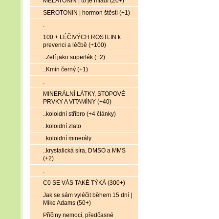
MELATONIN | to je mládí (20+)
SEROTONIN | hormon štěstí (+1)
.
100 + LÉČIVÝCH ROSTLIN k
prevenci a léčbě (+100)
..Zelí jako superlék (+2)
..Kmín černý (+1)
.
MINERÁLNÍ LÁTKY, STOPOVÉ
PRVKY A VITAMÍNY (+40)
..koloidní stříbro (+4 články)
..koloidní zlato
..koloidní minerály
..krystalická síra, DMSO a MMS
(+2)
.
C0 SE VÁS TAKÉ TÝKÁ (300+)
Jak se sám vyléčit během 15 dní |
Mike Adams (50+)
Příčiny nemocí, předčasné