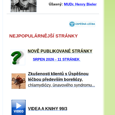
Úžasný:
MUDr. Henry Bieler
NEJPOPULÁRNĚJŠÍ STRÁNKY
NOVĚ PUBLIKOVANÉ STRÁNKY
SRPEN 2026 - 11 STRÁNEK
Zkušenosti klientů s Úspěšnou
léčbou především boreliózy,
chlamydiózy, únavového syndromu...
VIDEA A KNIHY 99/3