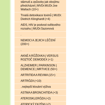
stárnutí a způsoby jak obojímu
předcházet | MVDr.MUDr.Joe
Wallach (10+)
Trvalá detoxikace toxinů | MUDr.
Dietrich Klinghardt (+4)
AIDS, HIV je podvod světového
rozsahu | MUDr.Sazonová
.
NEMOCI A JEJICH LÉČENÍ
(200+)
.
AKNÉ A RŮŽOVKA | VERSUS
ROZTOČ DEMODEX (+1)
ALZHEIMER | PARKINSON |
DEMENCE | MRTVICE (50+)
ARTRITIDA A REVMA (15+)
ARTRÓZA (+10)
..nejlepší kloubní výživa
ASTMA A BRONCHITIDA (+3)
ATEROSKLERÓZA (+2)
ATOPICKÝ EKZÉM (+2)