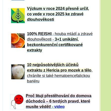
Výzkum v roce 2024 přesně určil,
co vede v roce 2025 ke zdravé
dlouhověkosti
100% REISHI
- houba mládí a zdravé
dlou
h
ověkosti -
3+1 unikátní,
bezkonkurenční certifikované
extrakty
10 nejpůsobivějších účinků
extraktu z Hericia pro mozek a tělo
,
chráníte si také hematoencefalickou
bariéru
Proč lituji přestěhování do domova
důchodců – 6 tvrdých pravd, které
musíte vědět!
-
video