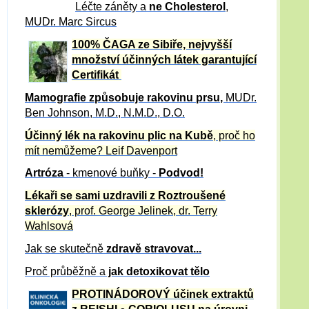
Léčte záněty a
ne Cholesterol
,
MUDr. Marc Sircus
100% ČAGA ze Sibiře, nejvyšší
množství účinných látek garantující
Certifikát
Mamografie způsobuje rakovinu prsu
,
MUDr.
Ben Johnson, M.D., N.M.D., D.O.
Účinný
lék na
rakovinu plic na Kubě
, proč ho
mít nemůžeme?
Leif Davenport
Artróza
- kmenové buňky -
Podvod!
Lékaři se sami uzdravili z Roztroušené
sklerózy
, prof. George Jelinek, dr. Terry
Wahlsová
Jak se skutečně
zdravě
stravovat...
Proč průběžně a
jak detoxikovat tělo
PROTINÁDOROVÝ účinek extraktů