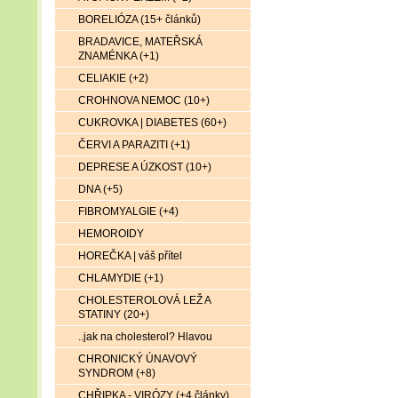
BORELIÓZA (15+ článků)
BRADAVICE, MATEŘSKÁ
ZNAMÉNKA (+1)
CELIAKIE (+2)
CROHNOVA NEMOC (10+)
CUKROVKA | DIABETES (60+)
ČERVI A PARAZITI (+1)
DEPRESE A ÚZKOST (10+)
DNA (+5)
FIBROMYALGIE (+4)
HEMOROIDY
HOREČKA | váš přítel
CHLAMYDIE (+1)
CHOLESTEROLOVÁ LEŽ A
STATINY (20+)
..jak na cholesterol? Hlavou
CHRONICKÝ ÚNAVOVÝ
SYNDROM (+8)
CHŘIPKA - VIRÓZY (+4 články)