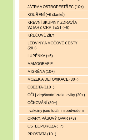
JÁTRA A OSTROPESTŘEC (10+)
KOUŘENÍ (+6 článků)
KREVNÍ SKUPINY, ZDRAVÍ A
VZTAHY, CRP TEST (+6)
KŘEČOVÉ ŽÍLY
LEDVINY A MOČOVÉ CESTY
(20+)
LUPÉNKA (+5)
MAMOGRAFIE
MIGRÉNA (10+)
MOZEK A DETOXIKACE (30+)
OBEZITA (110+)
OČI | zlepšování zraku cviky (20+)
OČKOVÁNÍ (30+)
..vakcíny jsou totálním podvodem
OPARY, PÁSOVÝ OPAR (+3)
OSTEOPORÓZA (+7)
PROSTATA (10+)