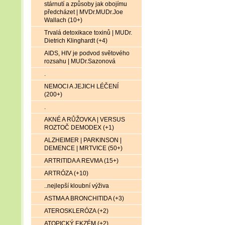
stárnutí a způsoby jak obojímu
předcházet | MVDr.MUDr.Joe
Wallach (10+)
Trvalá detoxikace toxinů | MUDr.
Dietrich Klinghardt (+4)
AIDS, HIV je podvod světového
rozsahu | MUDr.Sazonová
.
NEMOCI A JEJICH LÉČENÍ
(200+)
.
AKNÉ A RŮŽOVKA | VERSUS
ROZTOČ DEMODEX (+1)
ALZHEIMER | PARKINSON |
DEMENCE | MRTVICE (50+)
ARTRITIDA A REVMA (15+)
ARTRÓZA (+10)
..nejlepší kloubní výživa
ASTMA A BRONCHITIDA (+3)
ATEROSKLERÓZA (+2)
ATOPICKÝ EKZÉM (+2)