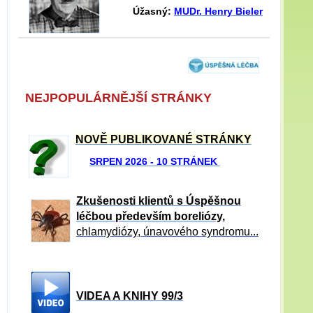
Úžasný:
MUDr. Henry Bieler
NEJPOPULÁRNĚJŠÍ STRÁNKY
NOVĚ PUBLIKOVANÉ STRÁNKY
SRPEN 2026 - 10 STRÁNEK
Zkušenosti klientů s Úspěšnou
léčbou především boreliózy,
chlamydiózy, únavového syndromu...
VIDEA A KNIHY 99/3