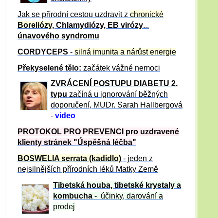
Jak se přírodní cestou uzdravit z
chronické
Boreliózy
, Chlamydiózy, EB virózy
...
únavového syndromu
CORDYCEPS
-
silná imunita a nárůst energie
Překyselené tělo:
začátek vážné nemoci
ZVRÁCE
NÍ POSTUPU DIABETU 2.
typu
začíná u ignorování běžných
doporučení, MUDr. Sarah Hallbergová
-
video
PROTOKOL PRO PREVENCI pro uzdravené
klienty
stránek "Úspěšná léčba"
BOSWELIA serrata (kadidlo)
- jeden z
nejsilnějších přírodních léků Matky Země
Tibetská houba, tibetské
krystaly
a
kombucha
- účinky, darování a
prodej