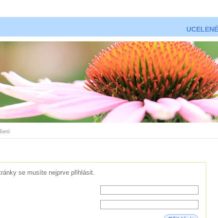
UCELENÉ
ášení
tránky se musíte nejprve přihlásit.