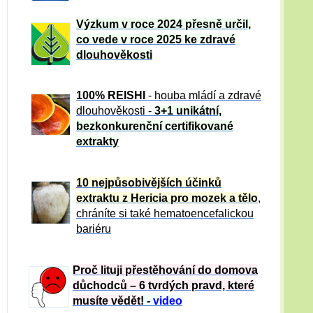
Výzkum v roce 2024 přesně určil,
co vede v roce 2025 ke zdravé
dlouhověkosti
100% REISHI
- houba mládí a zdravé
dlou
h
ověkosti -
3+1 unikátní,
bezkonkurenční certifikované
extrakty
10 nejpůsobivějších účinků
extraktu z Hericia pro mozek a tělo
,
chráníte si také hematoencefalickou
bariéru
Proč lituji přestěhování do domova
důchodců – 6 tvrdých pravd, které
musíte vědět!
-
video