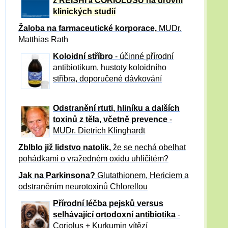
z REISHI
CORIOLUSU
na úrovni
a
klinických studií
Žaloba
na farmaceutické korporace,
MUDr.
Matthias Rath
Koloidní stříbro
- účinné přírodní
antibiotikum,
hustoty koloidního
stříbra, doporučené dávkování
Odstranění rtuti, hliníku a dalších
toxinů z těla, včetně p
revence
-
MUDr. Dietrich Klinghardt
Zblblo již lidstvo natolik,
že se nechá obelhat
pohádkami o vražedném oxidu uhličitém?
Jak na Parkinsona?
Glutathionem, Hericiem a
odstraněním neurotoxinů Chlorellou
Přírodní léčba pejsků versus
selhávající ortodoxní antibiotika
-
Coriolus + Kurkumin vítězí