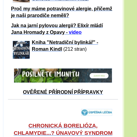
Proč my máme potravinové alergie, přičemž
je naši prarodiče neměli?
Jak na jarní pylovou alergii? Elixír mládí
Jana Hromady z Opavy -
video
Kniha "Netradiční bylinkář" -
Roman Kindl
(212 stran)
OVĚŘENÉ PŘÍRODNÍ PŘÍPRAVKY
CHRONICKÁ BORELIÓZA,
CHLAMYDIE...? ÚNAVOVÝ SYNDROM