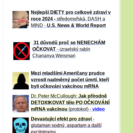
Nejlepší DIETY pro celkové zdraví v
roce 2024 -
středomořská, DASH a
MIND -
U.S. News & World Report
31 důvod
ů proč se NENECHÁM
OČKOVAT
- izraelský rabín
Chananya Weisman
Mezi mladšími Američany prudce
vzrostl nadměrný počet úmrtí, kteří
byli očkováni vakcínou mRNA
Dr. Peter
McCullough:
Jak přírodně
DETOXIKOVAT tělo PO OČKOVÁNÍ
mRNA vakcínou
(protokol) -
video
Devastující efekt pro zdraví
-
glutaman sodný, aspartam a další
excitotoxiny