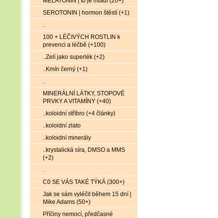
MELATONIN | to je mládí (20+)
SEROTONIN | hormon štěstí (+1)
.
100 + LÉČIVÝCH ROSTLIN k
prevenci a léčbě (+100)
..Zelí jako superlék (+2)
..Kmín černý (+1)
.
MINERÁLNÍ LÁTKY, STOPOVÉ
PRVKY A VITAMÍNY (+40)
..koloidní stříbro (+4 články)
..koloidní zlato
..koloidní minerály
..krystalická síra, DMSO a MMS
(+2)
.
C0 SE VÁS TAKÉ TÝKÁ (300+)
Jak se sám vyléčit během 15 dní |
Mike Adams (50+)
Příčiny nemocí, předčasné