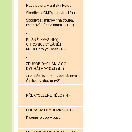
Rady pátera Františka Ferdy
Škodlivost GMO potravin (10+)
Škodlivost: mikrovlnná trouba,
teflonová pánev, mobil... (+19)
.
PLÍSNĚ, KVASINKY,
CHRONICJKÝ ZÁNĚT |
MUDr.Carolyn Dean (+3)
.
ZPŮSOB DÝCHÁNÍ A CO
DÝCHÁTE (+10 článků)
Zkvalitění vzduchu v domácnosti |
Čistička vzduchu (+2)
.
PŘEKYSELENÉ TĚLO (+4)
.
OBČASNÁ HLADOVKA (20+)
K čemu je dobrý půst
.