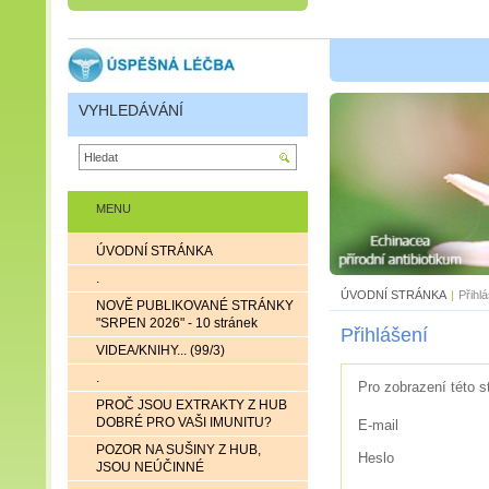
VYHLEDÁVÁNÍ
MENU
ÚVODNÍ STRÁNKA
.
ÚVODNÍ STRÁNKA
|
Přihl
NOVĚ PUBLIKOVANÉ STRÁNKY
"SRPEN 2026" - 10 stránek
Přihlášení
VIDEA/KNIHY... (99/3)
.
Pro zobrazení této s
PROČ JSOU EXTRAKTY Z HUB
DOBRÉ PRO VAŠI IMUNITU?
E-mail
POZOR NA SUŠINY Z HUB,
Heslo
JSOU NEÚČINNÉ