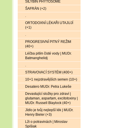
SILYBIN PHYTOSOME
ŠAFRÁN (+2)
.
ORTODOXNÍ LÉKAŘI UTAJUJÍ
(+1)
.
PROGRESIVNÍ PITNÝ REŽIM
(40+)
Léčba pitím čisté vody | MUDr.
Batmanghelidj
.
STRAVOVACÍ SYSTÉM (400+)
10+1 nejzdravějších semen (10+)
Desatero MUDr. Petra Lukeše
Devastující složky pro zdraví |
glutaman, aspartam, excitotoxiny |
MUDr. Russell Blaylock (40+)
Jídlo je tvůj nejlepší lék | MUDr.
Henry Bieler (+3)
Lži o potravinách | Miroslav
Spišiak