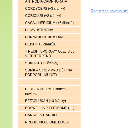
ANTRODIA CAMPHORATA
CORDYCEPS (+3 články)
Registrace nového uži
CORIOLUS (+2 články)
ČAGA a HERICIUM (+6 článků)
HLÍVA ÚSTŘIČNÁ
PORNATKA KOKOSOVÁ
REISHI (+6 článků)
+ REISHI SPÓROVÝ OLEJ S 30
% TRITERPÉNŮ
SHIITAKE (+2 články)
SUPÍK – SIRUP PRO DĚTI NA
PODPORU IMUNITY
.
BERBERIN GLYCOshift™ -
novinka
BETAGLUKAN (+3 články)
BOSWELLIA PHYTOSOME (+1)
DANSHEN CARDIO
PROBIOTIKA BIOME BOOST