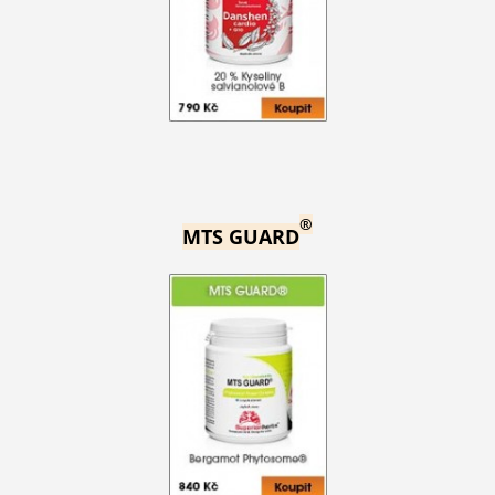
®
MTS GUARD