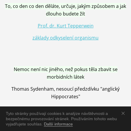
To, co den co den děláte, určuje, jakým způsobem a jak
dlouho budete žít
Prof. dr. Kurt Tepperwein
základy odkyselení organismu
Nemoc není nic jiného, než pokus těla zbavit se
morbidních látek
Thomas Sydenham, nesoucí předzdívku "anglický
Hippocrates"
Tyto stránky používají cookies k analýze návštěvnosti a
bezpečnému provozování stránek. Používáním tohoto webu
vyjadřujete souhlas.
Další informace
Nemoc je vyléčena jen pomocí Přírody, neutralizací a