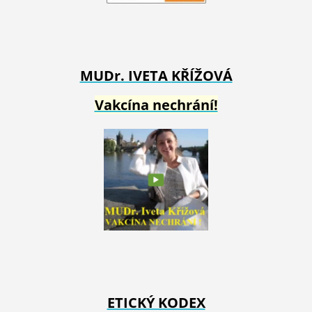
MUDr. IVETA
KŘÍŽOVÁ
Vakcína nechrání!
ETICKÝ KODEX