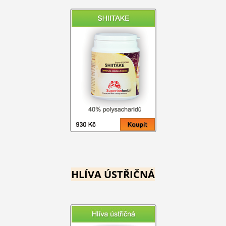
HLÍVA ÚSTŘIČNÁ