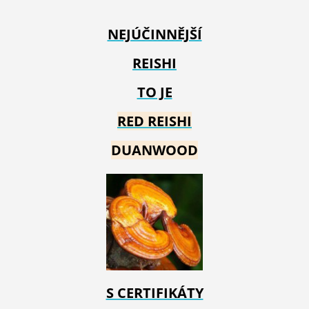
NEJÚČINNĚJŠÍ
REISHI
TO JE
RED REIS
HI
DUANWOOD
S CERTIFIKÁTY