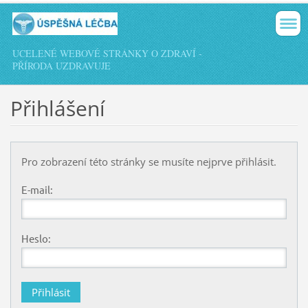
UCELENÉ WEBOVÉ STRÁNKY O ZDRAVÍ -
PŘÍRODA UZDRAVUJE
Přihlášení
Pro zobrazení této stránky se musíte nejprve přihlásit.
E-mail:
Heslo: