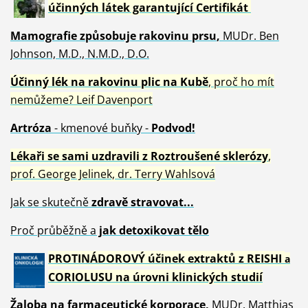
účinných látek garantující Certifikát
Mamografie způsobuje rakovinu prsu
,
MUDr. Ben
Johnson, M.D., N.M.D., D.O.
Účinný
lék na
rakovinu plic na Kubě
, proč ho mít
nemůžeme?
Leif Davenport
Artróza
- kmenové buňky -
Podvod!
Lékaři se sami uzdravili z Roztroušené sklerózy
,
prof. George Jelinek, dr. Terry Wahlsová
Jak se skutečně
zdravě
stravovat...
Proč průběžně a
jak detoxikovat tělo
PROTINÁDOROVÝ účinek extraktů z REISHI
a
CORIOLUSU
na úrovni klinických studií
Žaloba
na farmaceutické korporace,
MUDr. Matthias