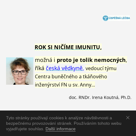
ROK SI NIČÍME IMUNITU,
možná i
proto je tolik nemocných
,
říká
česká vědkyně
,
vedoucí týmu
Centra buněčného a tkáňového
inženýrství FN u sv. Anny...
doc. RNDr. Irena Koutná, Ph.D.
Tyto stránky používají cookies k analýze návštěvnosti a
bezpečnému provozování stránek. Používáním tohoto webu
Aktualizovaný
jmenný seznam
vyjadřujete souhlas.
Další informace
s
portovců
zemřelých
od 1.1.2021
v