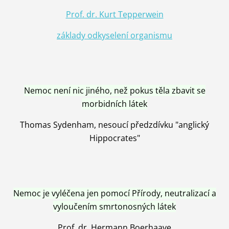
Prof. dr. Kurt Tepperwein
základy odkyselení organismu
Nemoc není nic jiného, než pokus těla zbavit se
morbidních látek
Thomas Sydenham, nesoucí předzdívku "anglický
Hippocrates"
Nemoc je vyléčena jen pomocí Přírody, neutralizací a
vyloučením smrtonosných látek
Prof. dr. Hermann Boerhaave