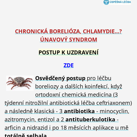
CHRONICKÁ BORELIÓZA, CHLAMYDIE...?
ÚNAVOVÝ SYNDROM
POSTUP K UZDRAVENÍ
ZDE
Osvědčený postup
pro léčbu
boreliozy a dalších koinfekcí, když
ortodoxní chemická medicína (3
týdenní nitrožilní antibiotická léčba ceftriaxonem)
a následně klasická - 3
antibiotika
- minocyclin,
azitromycin, entizol a 2
antituberkulotika
-
arficin a nidrazid i po 18 měsících aplikace u mě
totálně selhala
.