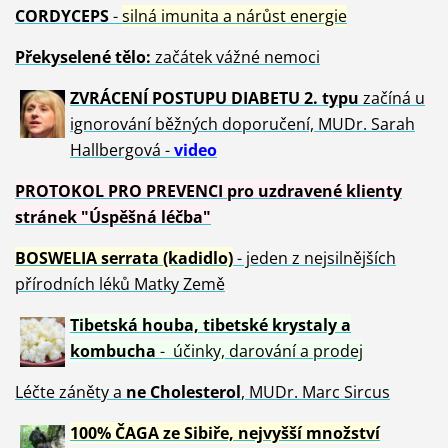
CORDYCEPS
-
silná imunita a nárůst energie
Překyselené tělo:
začátek vážné nemoci
ZVRÁCE
NÍ POSTUPU DIABETU 2. typu
začíná u
ignorování běžných doporučení, MUDr. Sarah
Hallbergová -
video
PROTOKOL PRO PREVENCI pro uzdravené klienty
stránek "Úspěšná léčba"
BOSWELIA serrata (kadidlo)
- jeden z nejsilnějších
přírodních léků Matky Země
Tibetská houba, tibetské
krystaly
a
kombucha
- účinky, darování a prodej
Léčte záněty a
ne Cholesterol
, MUDr. Marc Sircus
100% ČAGA ze Sibiře, nejvyšší množství