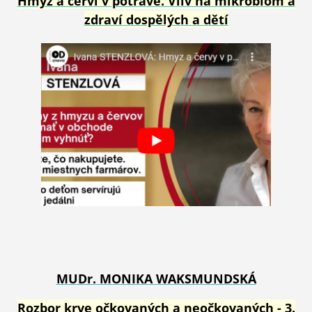
Hmyz a červi v potravě. Vliv na mikr
obiom a
zdraví dospělých a dětí
MUDr. MONIKA WAKSMUNDSKÁ
Rozbor krve očkovaných a neočkovaných - 3.