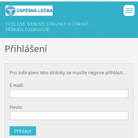
UCELENÉ WEBOVÉ STRÁNKY O ZDRAVÍ -
PŘÍRODA UZDRAVUJE
Přihlášení
Pro zobrazení této stránky se musíte nejprve přihlásit.
E-mail:
Heslo: