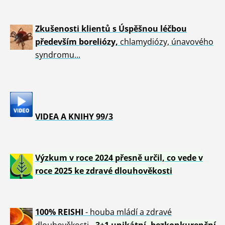
Zkušenosti klientů s Úspěšnou léčbou
především boreliózy,
chlamydiózy, únavového
syndromu...
VIDEA A KNIHY 99/3
Výzkum v roce 2024 přesně určil, co vede v
roce 2025 ke zdravé dlouhověkosti
100% REISHI
- houba mládí a zdravé
dlou
h
ověkosti -
3+1 unikátní, bezkonkurenční