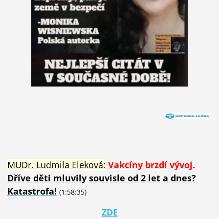
MUDr. Ludmila Eleková:
Vakcíny brzdí vývoj.
Dříve děti mluvily souvisle od 2 let a dnes?
Katastrofa!
(1:58:35)
Z
DE