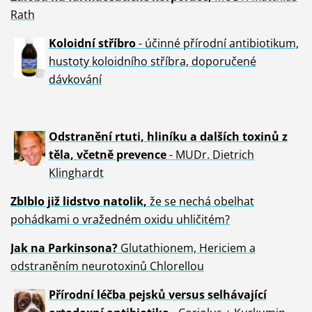
Rath
Koloidní stříbro
- účinné přírodní antibiotikum,
hustoty koloidního stříbra, doporučené
dávkování
Odstranění rtuti, hliníku a dalších toxinů z
těla, včetně p
revence
- MUDr. Dietrich
Klinghardt
Zblblo již lidstvo natolik,
že se nechá obelhat
pohádkami o vražedném oxidu uhličitém?
Jak na Parkinsona?
Glutathionem, Hericiem a
odstraněním neurotoxinů Chlorellou
Přírodní léčba pejsků versus selhávající