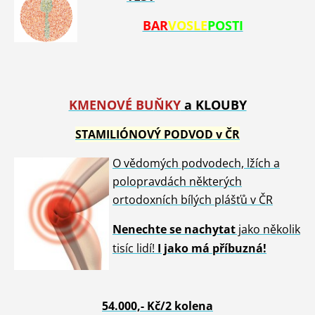
BAR
VOSLE
POSTI
KMENOVÉ BU
ŇKY
a KLOUBY
STAMILIÓNOVÝ PODVOD v ČR
O vědomých podvodech, lžích a
polopravdách některých
ortodoxních bílých plášťů v ČR
Nenech
te se nachytat
jako několik
tisíc lidí!
I jako má příbuzná!
54.00
0,- Kč/2 kolena