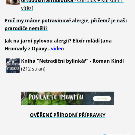
ortodoxní antibiotika
- Coriolus + Kurkumin
vítězí
Proč my máme potravinové alergie, přičemž je naši
prarodiče neměli?
Jak na jarní pylovou alergii? Elixír mládí Jana
Hromady z Opavy -
video
Kniha "Netradiční bylinkář" - Roman Kindl
(212 stran)
OVĚŘENÉ PŘÍRODNÍ PŘÍPRAVKY