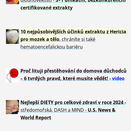
certifikované extrakty
10 nejpůsobivějších účinků extraktu z Hericia
pro mozek a tělo
, chráníte si také
hematoencefalickou bariéru
Proč lituji přestěhování do domova důchodců
– 6 tvrdých pravd, které musíte vědět!
-
video
Nejlepší DIETY pro celkové zdraví v roce 2024 -
středomořská, DASH a MIND -
U.S. News &
World Report