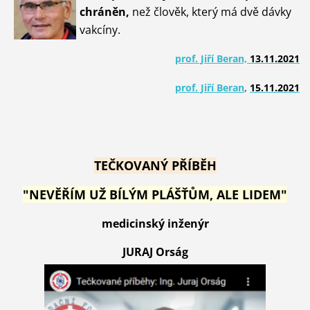
chráněn,
než člověk, který má dvě dávky
vakcíny.
prof. Jiří Beran,
13.11.2021
prof. Jiří Beran
,
15.11.2021
TEČKOVANÝ PŘÍBĚH
"NEVĚŘÍM UŽ BÍLÝM PLÁŠŤŮM, ALE LIDEM"
medicinský inženýr
JURAJ Orság