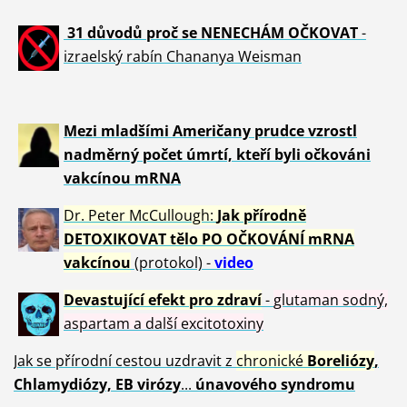
31 důvod
ů proč se NENECHÁM OČKOVAT
-
izraelský rabín Chananya Weisman
Mezi mladšími Američany prudce vzrostl
nadměrný počet úmrtí, kteří byli očkováni
vakcínou mRNA
Dr. Peter
McCullough:
Jak přírodně
DETOXIKOVAT tělo PO OČKOVÁNÍ mRNA
vakcínou
(protokol) -
video
Devastující efekt pro zdraví
-
glutaman sodný,
aspartam a další excitotoxiny
Jak se přírodní cestou uzdravit z
chronické
Boreliózy
,
Chlamydiózy, EB virózy
...
únavového syndromu