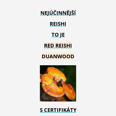
NEJÚČINNĚJŠÍ
REISHI
TO JE
RED REIS
HI
DUANWOOD
S CERTIFIKÁTY