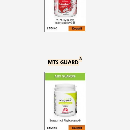
®
MTS GUARD