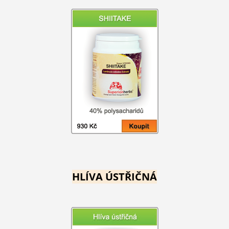
HLÍVA ÚSTŘIČNÁ