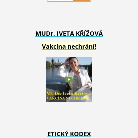
MUDr. IVETA
KŘÍŽOVÁ
Vakcína nechrání!
ETICKÝ KODEX