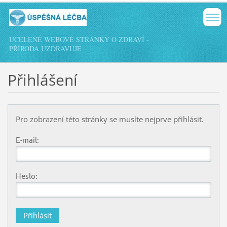
UCELENÉ WEBOVÉ STRÁNKY O ZDRAVÍ -
PŘÍRODA UZDRAVUJE
Přihlášení
Pro zobrazení této stránky se musíte nejprve přihlásit.
E-mail:
Heslo: