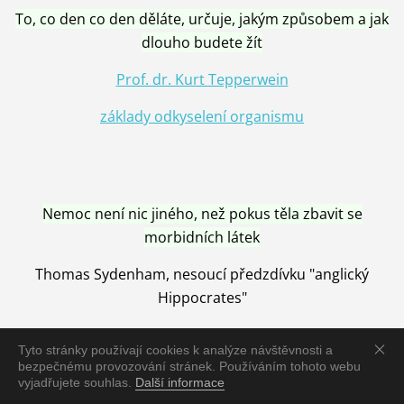
To, co den co den děláte, určuje, jakým způsobem a jak
dlouho budete žít
Prof. dr. Kurt Tepperwein
základy odkyselení organismu
Nemoc není nic jiného, než pokus těla zbavit se
morbidních látek
Thomas Sydenham, nesoucí předzdívku "anglický
Hippocrates"
Tyto stránky používají cookies k analýze návštěvnosti a
bezpečnému provozování stránek. Používáním tohoto webu
vyjadřujete souhlas.
Další informace
Nemoc je vyléčena jen pomocí Přírody, neutralizací a