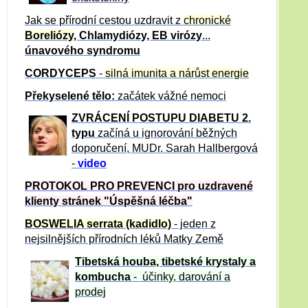
Jak se přírodní cestou uzdravit z
chronické
Boreliózy
, Chlamydiózy, EB virózy
...
únavového syndromu
CORDYCEPS
-
silná imunita a nárůst energie
Překyselené tělo:
začátek vážné nemoci
ZVRÁCE
NÍ POSTUPU DIABETU 2.
typu
začíná u ignorování běžných
doporučení, MUDr. Sarah Hallbergová
-
video
PROTOKOL PRO PREVENCI pro uzdravené
klienty
stránek "Úspěšná léčba"
BOSWELIA serrata (kadidlo)
- jeden z
nejsilnějších přírodních léků Matky Země
Tibetská houba, tibetské
krystaly
a
kombucha
- účinky, darování a
prodej