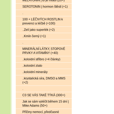
MELATONIN | to je mládí (20+)
SEROTONIN | hormon štěstí (+1)
.
100 + LÉČIVÝCH ROSTLIN k
prevenci a léčbě (+100)
..Zelí jako superlék (+2)
..Kmín černý (+1)
.
MINERÁLNÍ LÁTKY, STOPOVÉ
PRVKY A VITAMÍNY (+40)
..koloidní stříbro (+4 články)
..koloidní zlato
..koloidní minerály
..krystalická síra, DMSO a MMS
(+2)
.
C0 SE VÁS TAKÉ TÝKÁ (300+)
Jak se sám vyléčit během 15 dní |
Mike Adams (50+)
Příčiny nemocí, předčasné