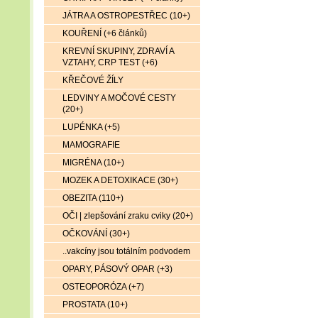
JÁTRA A OSTROPESTŘEC (10+)
KOUŘENÍ (+6 článků)
KREVNÍ SKUPINY, ZDRAVÍ A
VZTAHY, CRP TEST (+6)
KŘEČOVÉ ŽÍLY
LEDVINY A MOČOVÉ CESTY
(20+)
LUPÉNKA (+5)
MAMOGRAFIE
MIGRÉNA (10+)
MOZEK A DETOXIKACE (30+)
OBEZITA (110+)
OČI | zlepšování zraku cviky (20+)
OČKOVÁNÍ (30+)
..vakcíny jsou totálním podvodem
OPARY, PÁSOVÝ OPAR (+3)
OSTEOPORÓZA (+7)
PROSTATA (10+)