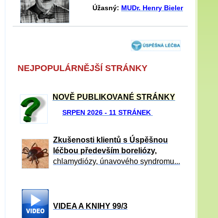
Úžasný:
MUDr. Henry Bieler
NEJPOPULÁRNĚJŠÍ STRÁNKY
NOVĚ PUBLIKOVANÉ STRÁNKY
SRPEN 2026 - 11 STRÁNEK
Zkušenosti klientů s Úspěšnou
léčbou především boreliózy,
chlamydiózy, únavového syndromu...
VIDEA A KNIHY 99/3