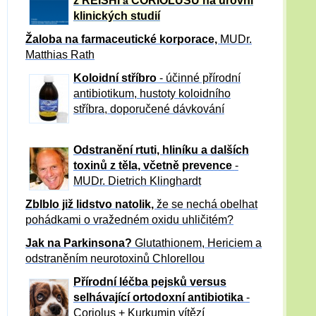
z REISHI
CORIOLUSU
na úrovni
a
klinických studií
Žaloba
na farmaceutické korporace,
MUDr.
Matthias Rath
Koloidní stříbro
- účinné přírodní
antibiotikum,
hustoty koloidního
stříbra, doporučené dávkování
Odstranění rtuti, hliníku a dalších
toxinů z těla, včetně p
revence
-
MUDr. Dietrich Klinghardt
Zblblo již lidstvo natolik,
že se nechá obelhat
pohádkami o vražedném oxidu uhličitém?
Jak na Parkinsona?
Glutathionem, Hericiem a
odstraněním neurotoxinů Chlorellou
Přírodní léčba pejsků versus
selhávající ortodoxní antibiotika
-
Coriolus + Kurkumin vítězí