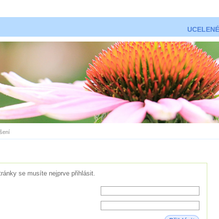
UCELENÉ
ášení
tránky se musíte nejprve přihlásit.