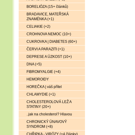
BORELIÓZA (15+ článků)
BRADAVICE, MATEŘSKÁ
ZNAMÉNKA (+1)
CELIAKIE (+2)
CROHNOVA NEMOC (10+)
CUKROVKA | DIABETES (60+)
ČERVI A PARAZITI (+1)
DEPRESE A ÚZKOST (10+)
DNA (+5)
FIBROMYALGIE (+4)
HEMOROIDY
HOREČKA | váš přítel
CHLAMYDIE (+1)
CHOLESTEROLOVÁ LEŽ A
STATINY (20+)
..jak na cholesterol? Hlavou
CHRONICKÝ ÚNAVOVÝ
SYNDROM (+8)
CHŘIPKA - VIRÓZY (+4 články)