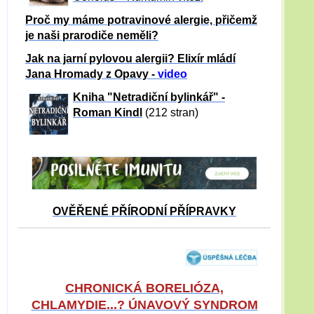
Proč my máme potravinové alergie, přičemž
je naši prarodiče neměli?
Jak na jarní pylovou alergii? Elixír mládí
Jana Hromady z Opavy -
video
Kniha "Netradiční bylinkář" -
Roman Kindl
(212 stran)
OVĚŘENÉ PŘÍRODNÍ PŘÍPRAVKY
CHRONICKÁ BORELIÓZA,
CHLAMYDIE...? ÚNAVOVÝ SYNDROM