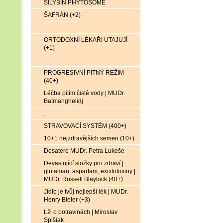
SILYBIN PHYTOSOME
ŠAFRÁN (+2)
.
ORTODOXNÍ LÉKAŘI UTAJUJÍ
(+1)
.
PROGRESIVNÍ PITNÝ REŽIM
(40+)
Léčba pitím čisté vody | MUDr.
Batmanghelidj
.
STRAVOVACÍ SYSTÉM (400+)
10+1 nejzdravějších semen (10+)
Desatero MUDr. Petra Lukeše
Devastující složky pro zdraví |
glutaman, aspartam, excitotoxiny |
MUDr. Russell Blaylock (40+)
Jídlo je tvůj nejlepší lék | MUDr.
Henry Bieler (+3)
Lži o potravinách | Miroslav
Spišiak