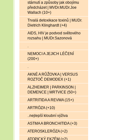
stárnutí a způsoby jak obojímu
předcházet | MVDr.MUDr.Joe
Wallach (10+)
Trvalá detoxikace toxinů | MUDr.
Dietrich Klinghardt (+4)
AIDS, HIV je podvod světového
rozsahu | MUDr.Sazonová
.
NEMOCI A JEJICH LÉČENÍ
(200+)
.
AKNÉ A RŮŽOVKA | VERSUS
ROZTOČ DEMODEX (+1)
ALZHEIMER | PARKINSON |
DEMENCE | MRTVICE (50+)
ARTRITIDA A REVMA (15+)
ARTRÓZA (+10)
..nejlepší kloubní výživa
ASTMA A BRONCHITIDA (+3)
ATEROSKLERÓZA (+2)
ATOPICKÝ EKZÉM (+2)