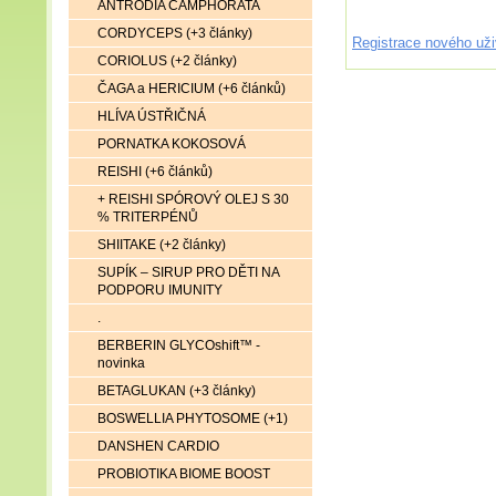
ANTRODIA CAMPHORATA
CORDYCEPS (+3 články)
Registrace nového uži
CORIOLUS (+2 články)
ČAGA a HERICIUM (+6 článků)
HLÍVA ÚSTŘIČNÁ
PORNATKA KOKOSOVÁ
REISHI (+6 článků)
+ REISHI SPÓROVÝ OLEJ S 30
% TRITERPÉNŮ
SHIITAKE (+2 články)
SUPÍK – SIRUP PRO DĚTI NA
PODPORU IMUNITY
.
BERBERIN GLYCOshift™ -
novinka
BETAGLUKAN (+3 články)
BOSWELLIA PHYTOSOME (+1)
DANSHEN CARDIO
PROBIOTIKA BIOME BOOST