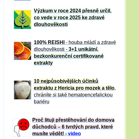
Výzkum v roce 2024 přesně určil,
co vede v roce 2025 ke zdravé
dlouhověkosti
100% REISHI
- houba mládí a zdravé
dlou
h
ověkosti -
3+1 unikátní,
bezkonkurenční certifikované
extrakty
10 nejpůsobivějších účinků
extraktu z Hericia pro mozek a tělo
,
chráníte si také hematoencefalickou
bariéru
Proč lituji přestěhování do domova
důchodců – 6 tvrdých pravd, které
musíte vědět!
-
video