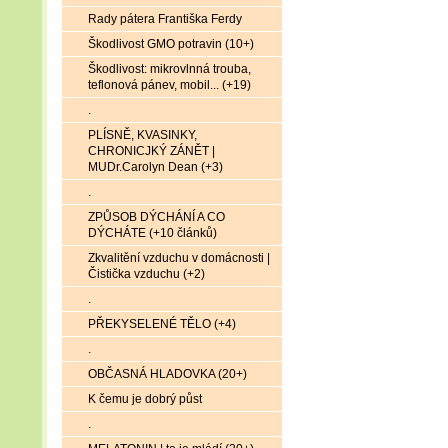
Rady pátera Františka Ferdy
Škodlivost GMO potravin (10+)
Škodlivost: mikrovlnná trouba,
teflonová pánev, mobil... (+19)
.
PLÍSNĚ, KVASINKY,
CHRONICJKÝ ZÁNĚT |
MUDr.Carolyn Dean (+3)
.
ZPŮSOB DÝCHÁNÍ A CO
DÝCHÁTE (+10 článků)
Zkvalitění vzduchu v domácnosti |
Čistička vzduchu (+2)
.
PŘEKYSELENÉ TĚLO (+4)
.
OBČASNÁ HLADOVKA (20+)
K čemu je dobrý půst
.