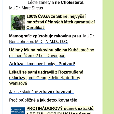
Léčte záněty a
ne Cholesterol
,
MUDr. Marc Sircus
100% ČAGA ze Sibiře, nejvyšší
množství účinných látek garantující
Certifikát
Mamografie způsobuje rakovinu prsu
,
MUDr.
Ben Johnson, M.D., N.M.D., D.O.
Účinný
lék na
rakovinu plic na Kubě
, proč ho
mít nemůžeme?
Leif Davenport
Artróza
- kmenové buňky -
Podvod!
Lékaři se sami uzdravili z Roztroušené
sklerózy
, prof. George Jelinek, dr. Terry
Wahlsová
Jak se skutečně
zdravě
stravovat...
Proč průběžně a
jak detoxikovat tělo
PROTINÁDOROVÝ účinek extraktů