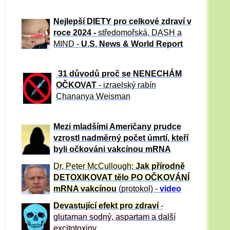
Nejlepší DIETY pro celkové zdraví v
roce 2024 -
středomořská, DASH a
MIND -
U.S. News & World Report
31 důvod
ů proč se NENECHÁM
OČKOVAT
- izraelský rabín
Chananya Weisman
Mezi mladšími Američany prudce
vzrostl nadměrný počet úmrtí, kteří
byli očkováni vakcínou mRNA
Dr. Peter
McCullough:
Jak přírodně
DETOXIKOVAT tělo PO OČKOVÁNÍ
mRNA vakcínou
(protokol) -
video
Devastující efekt pro zdraví
-
glutaman sodný, aspartam a další
excitotoxiny