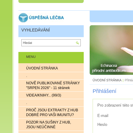
VYHLEDÁVÁNÍ
MENU
ÚVODNÍ STRÁNKA
.
ÚVODNÍ STRÁNKA
|
Přihl
NOVĚ PUBLIKOVANÉ STRÁNKY
"SRPEN 2026" - 11 stránek
Přihlášení
VIDEA/KNIHY... (99/3)
.
Pro zobrazení této s
PROČ JSOU EXTRAKTY Z HUB
DOBRÉ PRO VAŠI IMUNITU?
E-mail
POZOR NA SUŠINY Z HUB,
Heslo
JSOU NEÚČINNÉ