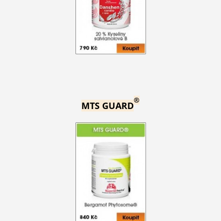
®
MTS GUARD