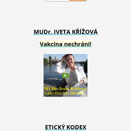
MUDr. IVETA
KŘÍŽOVÁ
Vakcína nechrání!
ETICKÝ KODEX