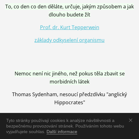
To, co den co den děláte, určuje, jakým způsobem a jak
dlouho budete žít
Prof. dr. Kurt Tepperwein
základy odkyselení organismu
Nemoc není nic jiného, než pokus těla zbavit se
morbidních látek
Thomas Sydenham, nesoucí předzdívku "anglický
Hippocrates"
Tyto stránky používají cookies k analýze návštěvnosti a
bezpečnému provozování stránek. Používáním tohoto webu
vyjadřujete souhlas.
Další informace
Nemoc je vyléčena jen pomocí Přírody, neutralizací a