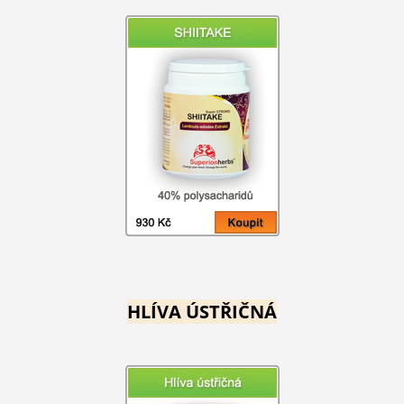
HLÍVA ÚSTŘIČNÁ