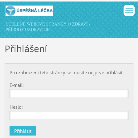
UCELENÉ WEBOVÉ STRÁNKY O ZDRAVÍ -
PŘÍRODA UZDRAVUJE
Přihlášení
Pro zobrazení této stránky se musíte nejprve přihlásit.
E-mail:
Heslo: