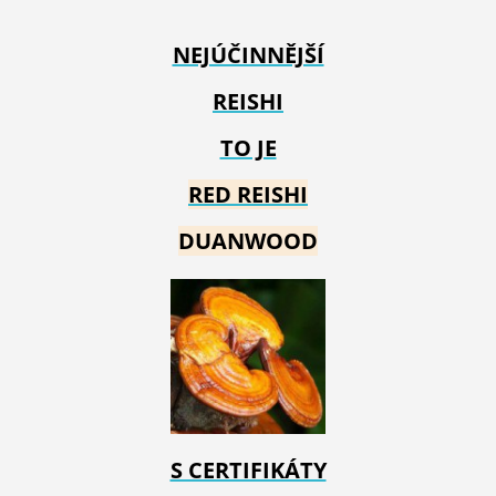
NEJÚČINNĚJŠÍ
REISHI
TO JE
RED REIS
HI
DUANWOOD
S CERTIFIKÁTY