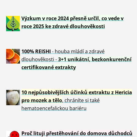
Výzkum v roce 2024 přesně určil, co vede v
roce 2025 ke zdravé dlouhověkosti
100% REISHI
- houba mládí a zdravé
dlou
h
ověkosti -
3+1 unikátní, bezkonkurenční
certifikované extrakty
10 nejpůsobivějších účinků extraktu z Hericia
pro mozek a tělo
, chráníte si také
hematoencefalickou bariéru
Proč lituji přestěhování do domova důchodců