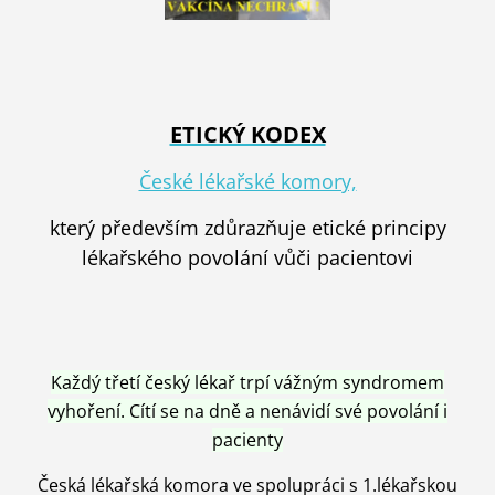
ETICKÝ KODEX
České lékařské komory,
který především zdůrazňuje etické principy
lékařského povolání vůči pacientovi
Každý třetí český lékař trpí vážným syndromem
vyhoření. Cítí se na dně a nenávidí své povolání i
pacienty
Česká lékařská komora ve spolupráci s 1.lékařskou