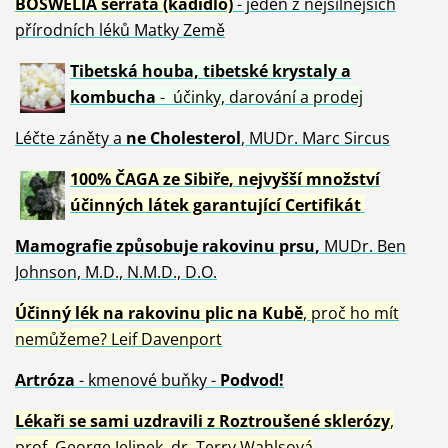
BOSWELIA serrata (kadidlo)
- jeden z nejsilnějších
přírodních léků Matky Země
Tibetská houba, tibetské
krystaly
a
kombucha
- účinky, darování a prodej
Léčte záněty a
ne Cholesterol
, MUDr. Marc Sircus
100% ČAGA ze Sibiře, nejvyšší množství
účinných látek garantující Certifikát
Mamografie způsobuje rakovinu prsu
,
MUDr. Ben
Johnson, M.D., N.M.D., D.O.
Účinný
lék na
rakovinu plic na Kubě
, proč ho mít
nemůžeme?
Leif Davenport
Artróza
- kmenové buňky -
Podvod!
Lékaři se sami uzdravili z Roztroušené sklerózy
,
prof. George Jelinek, dr. Terry Wahlsová