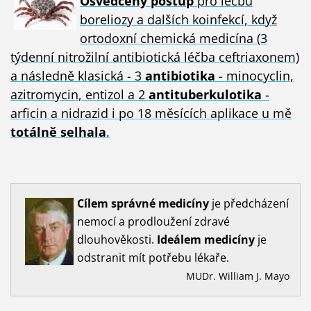
Osvědčený postup
pro léčbu
boreliozy a dalších koinfekcí, když
ortodoxní chemická medicína (3
týdenní nitrožilní antibiotická léčba ceftriaxonem)
a následně klasická - 3
antibiotika
- minocyclin,
azitromycin, entizol a 2
antituberkulotika
-
arficin a nidrazid i po 18 měsících aplikace u mě
totálně selhala
.
Cílem
správné
medicíny
je předcházení
nemocí a prodloužení zdravé
dlouhověkosti.
Ideálem
medicíny
je
odstranit mít potřebu lékaře.
MUDr. William J. Mayo