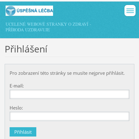
UCELENÉ WEBOVÉ STRÁNKY O ZDRAVÍ -
PŘÍRODA UZDRAVUJE
Přihlášení
Pro zobrazení této stránky se musíte nejprve přihlásit.
E-mail:
Heslo: