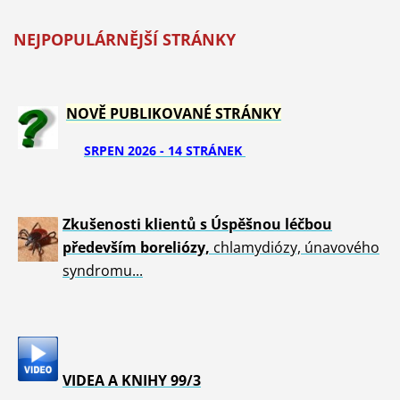
NEJPOPULÁRNĚJŠÍ STRÁNKY
NOVĚ PUBLIKOVANÉ STRÁNKY
SRPEN 2026 - 14 STRÁNEK
Zkušenosti klientů s Úspěšnou léčbou
především boreliózy,
chlamydiózy, únavového
syndromu...
VIDEA A KNIHY 99/3