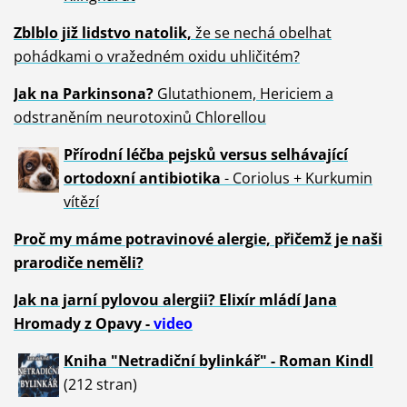
Zblblo již lidstvo natolik,
že se nechá obelhat
pohádkami o vražedném oxidu uhličitém?
Jak na Parkinsona?
Glutathionem, Hericiem a
odstraněním neurotoxinů Chlorellou
Přírodní léčba pejsků versus selhávající
ortodoxní antibiotika
- Coriolus + Kurkumin
vítězí
Proč my máme potravinové alergie, přičemž je naši
prarodiče neměli?
Jak na jarní pylovou alergii? Elixír mládí Jana
Hromady z Opavy -
video
Kniha "Netradiční bylinkář" - Roman Kindl
(212 stran)