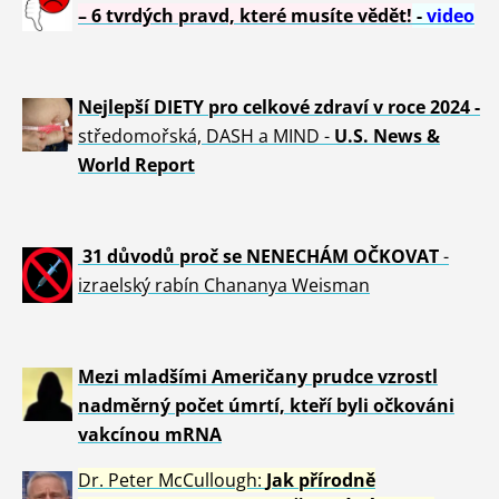
– 6 tvrdých pravd, které musíte vědět!
-
video
Nejlepší DIETY pro celkové zdraví v roce 2024 -
středomořská, DASH a MIND -
U.S. News &
World Report
31 důvod
ů proč se NENECHÁM OČKOVAT
-
izraelský rabín Chananya Weisman
Mezi mladšími Američany prudce vzrostl
nadměrný počet úmrtí, kteří byli očkováni
vakcínou mRNA
Dr. Peter
McCullough:
Jak přírodně