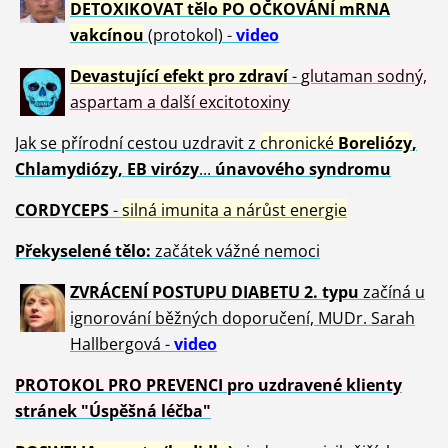
DETOXIKOVAT tělo PO OČKOVÁNÍ mRNA
vakcínou
(protokol) -
video
Devastující efekt pro zdraví
-
glutaman sodný,
aspartam a další excitotoxiny
Jak se přírodní cestou uzdravit z
chronické
Boreliózy
,
Chlamydiózy, EB virózy
...
únavového syndromu
CORDYCEPS
-
silná imunita a nárůst energie
Překyselené tělo:
začátek vážné nemoci
ZVRÁCE
NÍ POSTUPU DIABETU 2. typu
začíná u
ignorování běžných doporučení, MUDr. Sarah
Hallbergová -
video
PROTOKOL PRO PREVENCI pro uzdravené klienty
stránek "Úspěšná léčba"