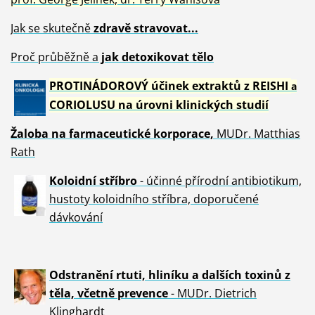
Jak se skutečně
zdravě
stravovat...
Proč průběžně a
jak detoxikovat tělo
PROTINÁDOROVÝ účinek extraktů z REISHI
a
CORIOLUSU
na úrovni klinických studií
Žaloba
na farmaceutické korporace,
MUDr. Matthias
Rath
Koloidní stříbro
- účinné přírodní antibiotikum,
hustoty koloidního stříbra, doporučené
dávkování
Odstranění rtuti, hliníku a dalších toxinů z
těla, včetně p
revence
- MUDr. Dietrich
Klinghardt