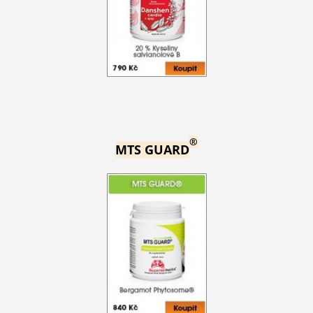
®
MTS GUARD