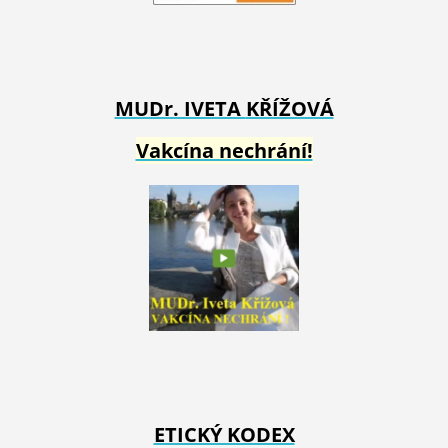
MUDr. IVETA
KŘÍŽOVÁ
Vakcína nechrání!
ETICKÝ KODEX