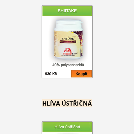
HLÍVA ÚSTŘIČNÁ