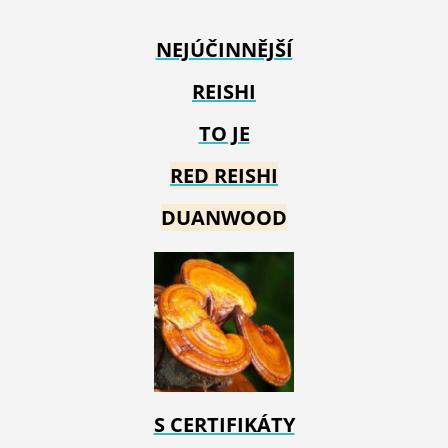
NEJÚČINNĚJŠÍ
REISHI
TO JE
RED REIS
HI
DUANWOOD
S CERTIFIKÁTY