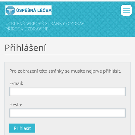
UCELENÉ WEBOVÉ STRÁNKY O ZDRAVÍ -
PŘÍRODA UZDRAVUJE
Přihlášení
Pro zobrazení této stránky se musíte nejprve přihlásit.
E-mail:
Heslo: