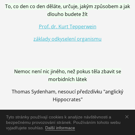
To, co den co den děláte, určuje, jakým způsobem a jak
dlouho budete žít
Prof. dr. Kurt Tepperwein
základy odkyselení organismu
Nemoc není nic jiného, než pokus těla zbavit se
morbidních látek
Thomas Sydenham, nesoucí předzdívku "anglický
Hippocrates"
Tyto stránky používají cookies k analýze návštěvnosti a
bezpečnému provozování stránek. Používáním tohoto webu
vyjadřujete souhlas.
Další informace
Nemoc je vyléčena jen pomocí Přírody, neutralizací a