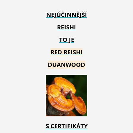
NEJÚČINNĚJŠÍ
REISHI
TO JE
RED REIS
HI
DUANWOOD
S CERTIFIKÁTY