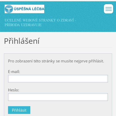
UCELENÉ WEBOVÉ STRÁNKY O ZDRAVÍ -
PŘÍRODA UZDRAVUJE
Přihlášení
Pro zobrazení této stránky se musíte nejprve přihlásit.
E-mail:
Heslo: