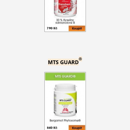
®
MTS GUARD