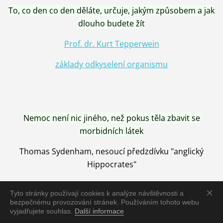
To, co den co den děláte, určuje, jakým způsobem a jak
dlouho budete žít
Prof. dr. Kurt Tepperwein
základy odkyselení organismu
Nemoc není nic jiného, než pokus těla zbavit se
morbidních látek
Thomas Sydenham, nesoucí předzdívku "anglický
Hippocrates"
Tyto stránky používají cookies k analýze návštěvnosti a
bezpečnému provozování stránek. Používáním tohoto webu
vyjadřujete souhlas.
Další informace
Nemoc je vyléčena jen pomocí Přírody, neutralizací a