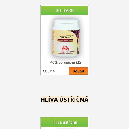
HLÍVA ÚSTŘIČNÁ