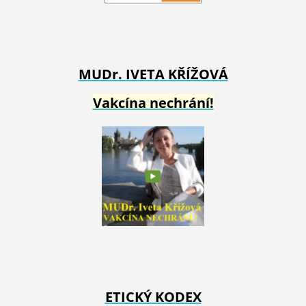
MUDr. IVETA
KŘÍŽOVÁ
Vakcína nechrání!
ETICKÝ KODEX