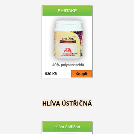
HLÍVA ÚSTŘIČNÁ