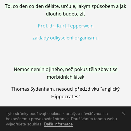
To, co den co den děláte, určuje, jakým způsobem a jak
dlouho budete žít
Prof. dr. Kurt Tepperwein
základy odkyselení organismu
Nemoc není nic jiného, než pokus těla zbavit se
morbidních látek
Thomas Sydenham, nesoucí předzdívku "anglický
Hippocrates"
Tyto stránky používají cookies k analýze návštěvnosti a
bezpečnému provozování stránek. Používáním tohoto webu
vyjadřujete souhlas.
Další informace
Nemoc je vyléčena jen pomocí Přírody, neutralizací a