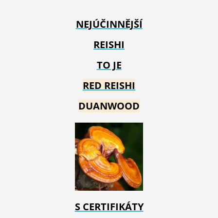
NEJÚČINNĚJŠÍ
REISHI
TO JE
RED REIS
HI
DUANWOOD
S CERTIFIKÁTY