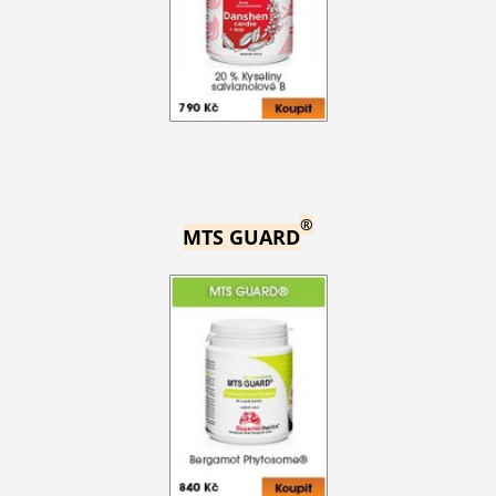
®
MTS GUARD