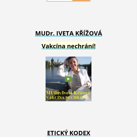
MUDr. IVETA
KŘÍŽOVÁ
Vakcína nechrání!
ETICKÝ KODEX