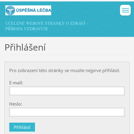
UCELENÉ WEBOVÉ STRÁNKY O ZDRAVÍ -
PŘÍRODA UZDRAVUJE
Přihlášení
Pro zobrazení této stránky se musíte nejprve přihlásit.
E-mail:
Heslo: