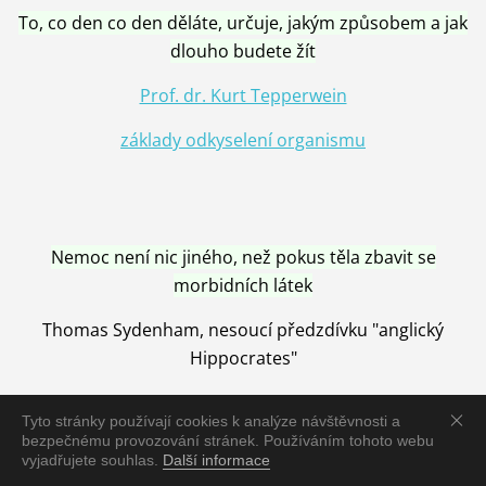
To, co den co den děláte, určuje, jakým způsobem a jak
dlouho budete žít
Prof. dr. Kurt Tepperwein
základy odkyselení organismu
Nemoc není nic jiného, než pokus těla zbavit se
morbidních látek
Thomas Sydenham, nesoucí předzdívku "anglický
Hippocrates"
Tyto stránky používají cookies k analýze návštěvnosti a
bezpečnému provozování stránek. Používáním tohoto webu
vyjadřujete souhlas.
Další informace
Nemoc je vyléčena jen pomocí Přírody, neutralizací a