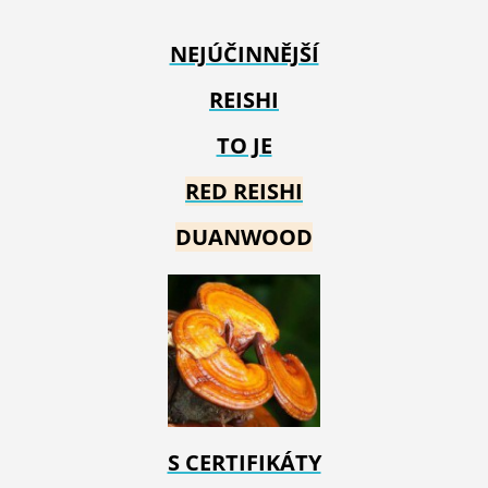
NEJÚČINNĚJŠÍ
REISHI
TO JE
RED REIS
HI
DUANWOOD
S CERTIFIKÁTY