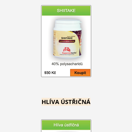
HLÍVA ÚSTŘIČNÁ