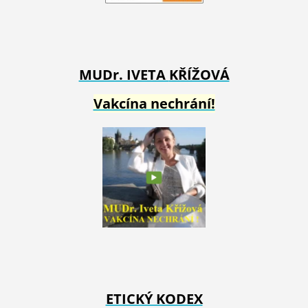
MUDr. IVETA
KŘÍŽOVÁ
Vakcína nechrání!
ETICKÝ KODEX