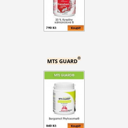
®
MTS GUARD