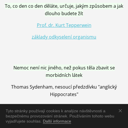
To, co den co den děláte, určuje, jakým způsobem a jak
dlouho budete žít
Prof. dr. Kurt Tepperwein
základy odkyselení organismu
Nemoc není nic jiného, než pokus těla zbavit se
morbidních látek
Thomas Sydenham, nesoucí předzdívku "anglický
Hippocrates"
Tyto stránky používají cookies k analýze návštěvnosti a
bezpečnému provozování stránek. Používáním tohoto webu
vyjadřujete souhlas.
Další informace
Nemoc je vyléčena jen pomocí Přírody, neutralizací a