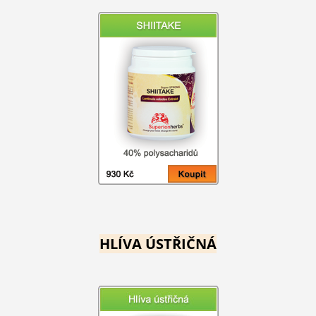
HLÍVA ÚSTŘIČNÁ