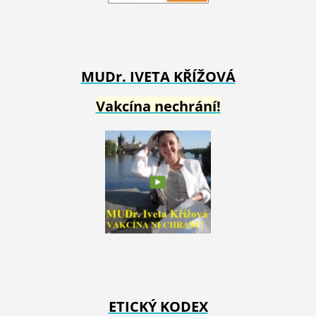
MUDr. IVETA
KŘÍŽOVÁ
Vakcína nechrání!
ETICKÝ KODEX