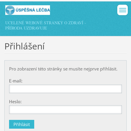
UCELENÉ WEBOVÉ STRÁNKY O ZDRAVÍ -
PŘÍRODA UZDRAVUJE
Přihlášení
Pro zobrazení této stránky se musíte nejprve přihlásit.
E-mail:
Heslo: