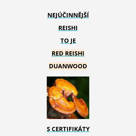
NEJÚČINNĚJŠÍ
REISHI
TO JE
RED REIS
HI
DUANWOOD
S CERTIFIKÁTY