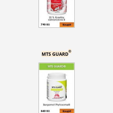
®
MTS GUARD