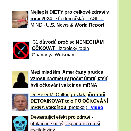
Nejlepší DIETY pro celkové zdraví v
roce 2024 -
středomořská, DASH a
MIND -
U.S. News & World Report
31 důvod
ů proč se NENECHÁM
OČKOVAT
- izraelský rabín
Chananya Weisman
Mezi mladšími Američany prudce
vzrostl nadměrný počet úmrtí, kteří
byli očkováni vakcínou mRNA
Dr. Peter
McCullough:
Jak přírodně
DETOXIKOVAT tělo PO OČKOVÁNÍ
mRNA vakcínou
(protokol) -
video
Devastující efekt pro zdraví
-
glutaman sodný, aspartam a další
excitotoxiny