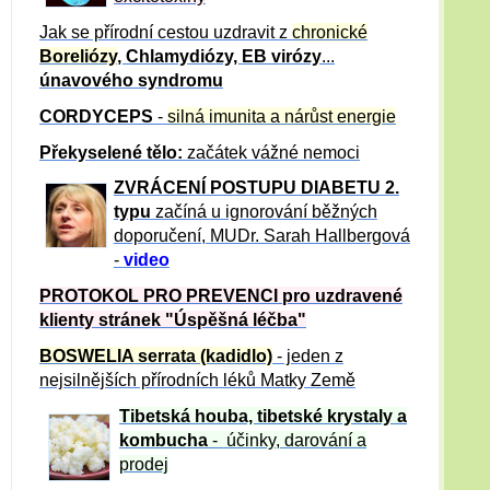
Jak se přírodní cestou uzdravit z
chronické
Boreliózy
, Chlamydiózy, EB virózy
...
únavového syndromu
CORDYCEPS
-
silná imunita a nárůst energie
Překyselené tělo:
začátek vážné nemoci
ZVRÁCE
NÍ POSTUPU DIABETU 2.
typu
začíná u ignorování běžných
doporučení, MUDr. Sarah Hallbergová
-
video
PROTOKOL PRO PREVENCI pro uzdravené
klienty
stránek "Úspěšná léčba"
BOSWELIA serrata (kadidlo)
- jeden z
nejsilnějších přírodních léků Matky Země
Tibetská houba, tibetské
krystaly
a
kombucha
- účinky, darování a
prodej