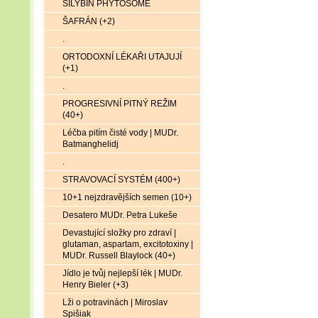
SILYBIN PHYTOSOME
ŠAFRÁN (+2)
.
ORTODOXNÍ LÉKAŘI UTAJUJÍ
(+1)
.
PROGRESIVNÍ PITNÝ REŽIM
(40+)
Léčba pitím čisté vody | MUDr.
Batmanghelidj
.
STRAVOVACÍ SYSTÉM (400+)
10+1 nejzdravějších semen (10+)
Desatero MUDr. Petra Lukeše
Devastující složky pro zdraví |
glutaman, aspartam, excitotoxiny |
MUDr. Russell Blaylock (40+)
Jídlo je tvůj nejlepší lék | MUDr.
Henry Bieler (+3)
Lži o potravinách | Miroslav
Spišiak