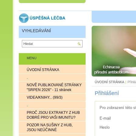
VYHLEDÁVÁNÍ
MENU
ÚVODNÍ STRÁNKA
.
ÚVODNÍ STRÁNKA
|
Přihl
NOVĚ PUBLIKOVANÉ STRÁNKY
"SRPEN 2026" - 11 stránek
Přihlášení
VIDEA/KNIHY... (99/3)
.
Pro zobrazení této s
PROČ JSOU EXTRAKTY Z HUB
DOBRÉ PRO VAŠI IMUNITU?
E-mail
POZOR NA SUŠINY Z HUB,
Heslo
JSOU NEÚČINNÉ