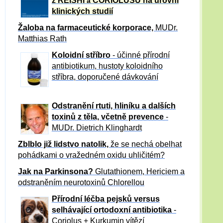
z REISHI
CORIOLUSU
na úrovni
a
klinických studií
Žaloba
na farmaceutické korporace,
MUDr.
Matthias Rath
Koloidní stříbro
- účinné přírodní
antibiotikum,
hustoty koloidního
stříbra, doporučené dávkování
Odstranění rtuti, hliníku a dalších
toxinů z těla, včetně p
revence
-
MUDr. Dietrich Klinghardt
Zblblo již lidstvo natolik,
že se nechá obelhat
pohádkami o vražedném oxidu uhličitém?
Jak na Parkinsona?
Glutathionem, Hericiem a
odstraněním neurotoxinů Chlorellou
Přírodní léčba pejsků versus
selhávající ortodoxní antibiotika
-
Coriolus + Kurkumin vítězí