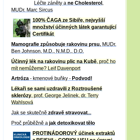
Léčte záněty a
ne Cholesterol
,
MUDr. Marc Sircus
100% ČAGA ze Sibiře, nejvyšší
množství účinných látek garantující
Certifikát
Mamografie způsobuje rakovinu prsu
,
MUDr.
Ben Johnson, M.D., N.M.D., D.O.
Účinný
lék na
rakovinu plic na Kubě
, proč ho
mít nemůžeme?
Leif Davenport
Artróza
- kmenové buňky -
Podvod!
Lékaři se sami uzdravili z Roztroušené
sklerózy
, prof. George Jelinek, dr. Terry
Wahlsová
Jak se skutečně
zdravě
stravovat...
Proč průběžně a
jak detoxikovat tělo
PROTINÁDOROVÝ účinek extraktů