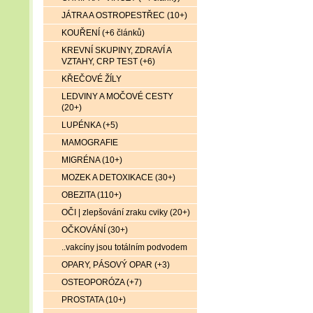
JÁTRA A OSTROPESTŘEC (10+)
KOUŘENÍ (+6 článků)
KREVNÍ SKUPINY, ZDRAVÍ A
VZTAHY, CRP TEST (+6)
KŘEČOVÉ ŽÍLY
LEDVINY A MOČOVÉ CESTY
(20+)
LUPÉNKA (+5)
MAMOGRAFIE
MIGRÉNA (10+)
MOZEK A DETOXIKACE (30+)
OBEZITA (110+)
OČI | zlepšování zraku cviky (20+)
OČKOVÁNÍ (30+)
..vakcíny jsou totálním podvodem
OPARY, PÁSOVÝ OPAR (+3)
OSTEOPORÓZA (+7)
PROSTATA (10+)