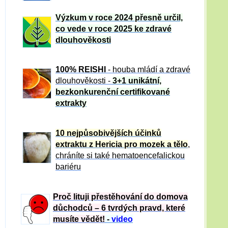
Výzkum v roce 2024 přesně určil,
co vede v roce 2025 ke zdravé
dlouhověkosti
100% REISHI
- houba mládí a zdravé
dlou
h
ověkosti -
3+1 unikátní,
bezkonkurenční certifikované
extrakty
10 nejpůsobivějších účinků
extraktu z Hericia pro mozek a tělo
,
chráníte si také hematoencefalickou
bariéru
Proč lituji přestěhování do domova
důchodců – 6 tvrdých pravd, které
musíte vědět!
-
video