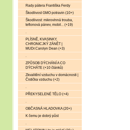
Rady pátera Františka Ferdy
Škodlivost GMO potravin (10+)
Škodlivost: mikrovlnná trouba,
teflonová pánev, mobil... (+19)
.
PLÍSNĚ, KVASINKY,
CHRONICJKÝ ZÁNĚT |
MUDr.Carolyn Dean (+3)
.
ZPŮSOB DÝCHÁNÍ A CO
DÝCHÁTE (+10 článků)
Zkvalitění vzduchu v domácnosti |
Čistička vzduchu (+2)
.
PŘEKYSELENÉ TĚLO (+4)
.
OBČASNÁ HLADOVKA (20+)
K čemu je dobrý půst
.