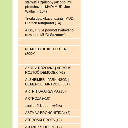
stárnutí a způsoby jak obojímu
předcházet | MVDr.MUDr.Joe
Wallach (10+)
Trvalá detoxikace toxinů | MUDr.
Dietrich Klinghardt (+4)
AIDS, HIV je podvod světového
rozsahu | MUDr.Sazonová
.
NEMOCI A JEJICH LÉČENÍ
(200+)
.
AKNÉ A RŮŽOVKA | VERSUS
ROZTOČ DEMODEX (+1)
ALZHEIMER | PARKINSON |
DEMENCE | MRTVICE (50+)
ARTRITIDA A REVMA (15+)
ARTRÓZA (+10)
..nejlepší kloubní výživa
ASTMA A BRONCHITIDA (+3)
ATEROSKLERÓZA (+2)
ATOPICKÝ EKZÉM (+2)