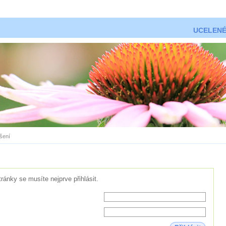
UCELENÉ
ášení
tránky se musíte nejprve přihlásit.