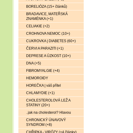
BORELIÓZA (15+ článků)
BRADAVICE, MATEŘSKÁ
ZNAMÉNKA (+1)
CELIAKIE (+2)
CROHNOVA NEMOC (10+)
CUKROVKA | DIABETES (60+)
ČERVI A PARAZITI (+1)
DEPRESE A ÚZKOST (10+)
DNA (+5)
FIBROMYALGIE (+4)
HEMOROIDY
HOREČKA | váš přítel
CHLAMYDIE (+1)
CHOLESTEROLOVÁ LEŽ A
STATINY (20+)
..jak na cholesterol? Hlavou
CHRONICKÝ ÚNAVOVÝ
SYNDROM (+8)
CHŘIPKA - VIRÓZY (+4 články)