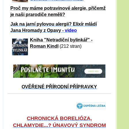
Proč my máme potravinové alergie, přičemž
je naši prarodiče neměli?
Jak na jarní pylovou alergii? Elixír mládí
Jana Hromady z Opavy -
video
Kniha "Netradiční bylinkář" -
Roman Kindl
(212 stran)
OVĚŘENÉ PŘÍRODNÍ PŘÍPRAVKY
CHRONICKÁ BORELIÓZA,
CHLAMYDIE...? ÚNAVOVÝ SYNDROM