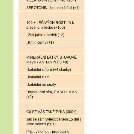
MELATONIN | to je mládí (20+)
SEROTONIN | hormon štěstí (+1)
.
100 + LÉČIVÝCH ROSTLIN k
prevenci a léčbě (+100)
..Zelí jako superlék (+2)
..Kmín černý (+1)
.
MINERÁLNÍ LÁTKY, STOPOVÉ
PRVKY A VITAMÍNY (+40)
..koloidní stříbro (+4 články)
..koloidní zlato
..koloidní minerály
..krystalická síra, DMSO a MMS
(+2)
.
C0 SE VÁS TAKÉ TÝKÁ (300+)
Jak se sám vyléčit během 15 dní |
Mike Adams (50+)
Příčiny nemocí, předčasné