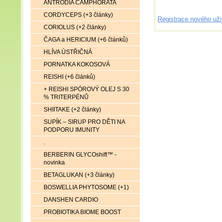
ANTRODIA CAMPHORATA
CORDYCEPS (+3 články)
Registrace nového uži
CORIOLUS (+2 články)
ČAGA a HERICIUM (+6 článků)
HLÍVA ÚSTŘIČNÁ
PORNATKA KOKOSOVÁ
REISHI (+6 článků)
+ REISHI SPÓROVÝ OLEJ S 30
% TRITERPÉNŮ
SHIITAKE (+2 články)
SUPÍK – SIRUP PRO DĚTI NA
PODPORU IMUNITY
.
BERBERIN GLYCOshift™ -
novinka
BETAGLUKAN (+3 články)
BOSWELLIA PHYTOSOME (+1)
DANSHEN CARDIO
PROBIOTIKA BIOME BOOST