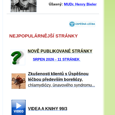
Úžasný:
MUDr. Henry Bieler
NEJPOPULÁRNĚJŠÍ STRÁNKY
NOVĚ PUBLIKOVANÉ STRÁNKY
SRPEN 2026 - 11 STRÁNEK
Zkušenosti klientů s Úspěšnou
léčbou především boreliózy,
chlamydiózy, únavového syndromu...
VIDEA A KNIHY 99/3