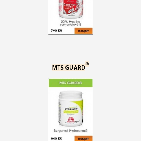
®
MTS GUARD