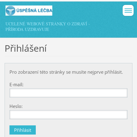
UCELENÉ WEBOVÉ STRÁNKY O ZDRAVÍ -
PŘÍRODA UZDRAVUJE
Přihlášení
Pro zobrazení této stránky se musíte nejprve přihlásit.
E-mail:
Heslo: