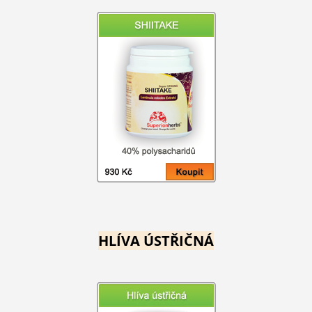
HLÍVA ÚSTŘIČNÁ