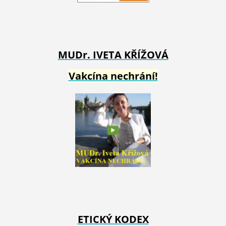
MUDr. IVETA
KŘÍŽOVÁ
Vakcína nechrání!
ETICKÝ KODEX