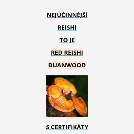
NEJÚČINNĚJŠÍ
REISHI
TO JE
RED REIS
HI
DUANWOOD
S CERTIFIKÁTY