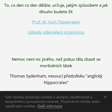
To, co den co den děláte, určuje, jakým způsobem a jak
dlouho budete žít
Prof. dr. Kurt Tepperwein
základy odkyselení organismu
Nemoc není nic jiného, než pokus těla zbavit se
morbidních látek
Thomas Sydenham, nesoucí předzdívku "anglický
Hippocrates"
Tyto stránky používají cookies k analýze návštěvnosti a
bezpečnému provozování stránek. Používáním tohoto webu
vyjadřujete souhlas.
Další informace
Nemoc je vyléčena jen pomocí Přírody, neutralizací a