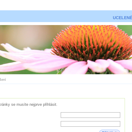
UCELENÉ
ášení
tránky se musíte nejprve přihlásit.