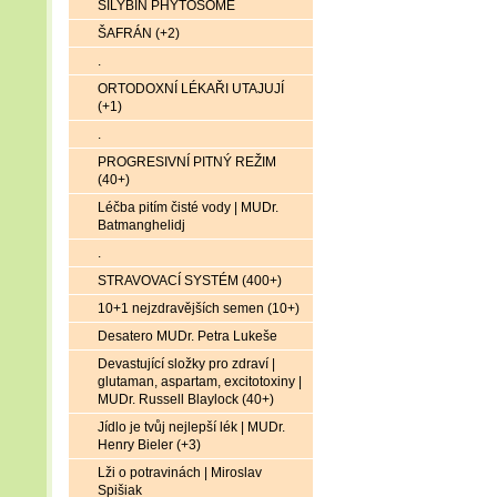
SILYBIN PHYTOSOME
ŠAFRÁN (+2)
.
ORTODOXNÍ LÉKAŘI UTAJUJÍ
(+1)
.
PROGRESIVNÍ PITNÝ REŽIM
(40+)
Léčba pitím čisté vody | MUDr.
Batmanghelidj
.
STRAVOVACÍ SYSTÉM (400+)
10+1 nejzdravějších semen (10+)
Desatero MUDr. Petra Lukeše
Devastující složky pro zdraví |
glutaman, aspartam, excitotoxiny |
MUDr. Russell Blaylock (40+)
Jídlo je tvůj nejlepší lék | MUDr.
Henry Bieler (+3)
Lži o potravinách | Miroslav
Spišiak