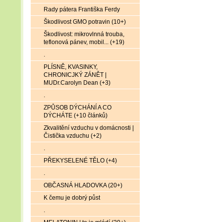
Rady pátera Františka Ferdy
Škodlivost GMO potravin (10+)
Škodlivost: mikrovlnná trouba,
teflonová pánev, mobil... (+19)
.
PLÍSNĚ, KVASINKY,
CHRONICJKÝ ZÁNĚT |
MUDr.Carolyn Dean (+3)
.
ZPŮSOB DÝCHÁNÍ A CO
DÝCHÁTE (+10 článků)
Zkvalitění vzduchu v domácnosti |
Čistička vzduchu (+2)
.
PŘEKYSELENÉ TĚLO (+4)
.
OBČASNÁ HLADOVKA (20+)
K čemu je dobrý půst
.