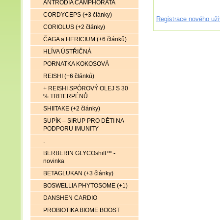
ANTRODIA CAMPHORATA
CORDYCEPS (+3 články)
Registrace nového uži
CORIOLUS (+2 články)
ČAGA a HERICIUM (+6 článků)
HLÍVA ÚSTŘIČNÁ
PORNATKA KOKOSOVÁ
REISHI (+6 článků)
+ REISHI SPÓROVÝ OLEJ S 30
% TRITERPÉNŮ
SHIITAKE (+2 články)
SUPÍK – SIRUP PRO DĚTI NA
PODPORU IMUNITY
.
BERBERIN GLYCOshift™ -
novinka
BETAGLUKAN (+3 články)
BOSWELLIA PHYTOSOME (+1)
DANSHEN CARDIO
PROBIOTIKA BIOME BOOST