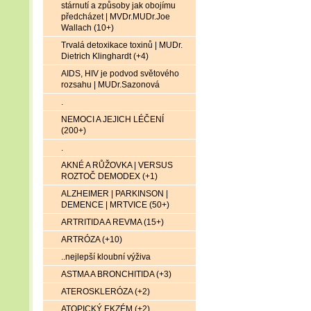
stárnutí a způsoby jak obojímu
předcházet | MVDr.MUDr.Joe
Wallach (10+)
Trvalá detoxikace toxinů | MUDr.
Dietrich Klinghardt (+4)
AIDS, HIV je podvod světového
rozsahu | MUDr.Sazonová
.
NEMOCI A JEJICH LÉČENÍ
(200+)
.
AKNÉ A RŮŽOVKA | VERSUS
ROZTOČ DEMODEX (+1)
ALZHEIMER | PARKINSON |
DEMENCE | MRTVICE (50+)
ARTRITIDA A REVMA (15+)
ARTRÓZA (+10)
..nejlepší kloubní výživa
ASTMA A BRONCHITIDA (+3)
ATEROSKLERÓZA (+2)
ATOPICKÝ EKZÉM (+2)