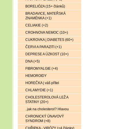
BORELIÓZA (15+ článků)
BRADAVICE, MATEŘSKÁ
ZNAMÉNKA (+1)
CELIAKIE (+2)
CROHNOVA NEMOC (10+)
CUKROVKA | DIABETES (60+)
ČERVI A PARAZITI (+1)
DEPRESE A ÚZKOST (10+)
DNA (+5)
FIBROMYALGIE (+4)
HEMOROIDY
HOREČKA | váš přítel
CHLAMYDIE (+1)
CHOLESTEROLOVÁ LEŽ A
STATINY (20+)
..jak na cholesterol? Hlavou
CHRONICKÝ ÚNAVOVÝ
SYNDROM (+8)
CHŘIPKA - VIRÓZY (+4 články)