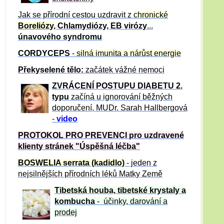
Jak se přírodní cestou uzdravit z
chronické
Boreliózy
, Chlamydiózy, EB virózy
...
únavového syndromu
CORDYCEPS
-
silná imunita a nárůst energie
Překyselené tělo:
začátek vážné nemoci
ZVRÁCE
NÍ POSTUPU DIABETU 2.
typu
začíná u ignorování běžných
doporučení, MUDr. Sarah Hallbergová
-
video
PROTOKOL PRO PREVENCI pro uzdravené
klienty
stránek "Úspěšná léčba"
BOSWELIA serrata (kadidlo)
- jeden z
nejsilnějších přírodních léků Matky Země
Tibetská houba, tibetské
krystaly
a
kombucha
- účinky, darování a
prodej