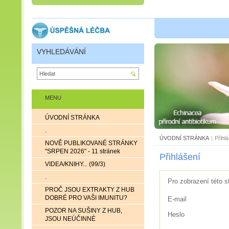
VYHLEDÁVÁNÍ
MENU
ÚVODNÍ STRÁNKA
.
ÚVODNÍ STRÁNKA
|
Přihl
NOVĚ PUBLIKOVANÉ STRÁNKY
"SRPEN 2026" - 11 stránek
Přihlášení
VIDEA/KNIHY... (99/3)
.
Pro zobrazení této s
PROČ JSOU EXTRAKTY Z HUB
DOBRÉ PRO VAŠI IMUNITU?
E-mail
POZOR NA SUŠINY Z HUB,
Heslo
JSOU NEÚČINNÉ