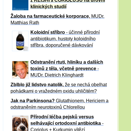
z REISHI
CORIOLUSU
na úrovni
a
klinických studií
Žaloba
na farmaceutické korporace,
MUDr.
Matthias Rath
Koloidní stříbro
- účinné přírodní
antibiotikum,
hustoty koloidního
stříbra, doporučené dávkování
Odstranění rtuti, hliníku a dalších
toxinů z těla, včetně p
revence
-
MUDr. Dietrich Klinghardt
Zblblo již lidstvo natolik,
že se nechá obelhat
pohádkami o vražedném oxidu uhličitém?
Jak na Parkinsona?
Glutathionem, Hericiem a
odstraněním neurotoxinů Chlorellou
Přírodní léčba pejsků versus
selhávající ortodoxní antibiotika
-
Coriolus + Kurkumin vítězí