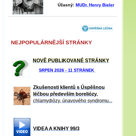
Úžasný:
MUDr. Henry Bieler
NEJPOPULÁRNĚJŠÍ STRÁNKY
NOVĚ PUBLIKOVANÉ STRÁNKY
SRPEN 2026 - 11 STRÁNEK
Zkušenosti klientů s Úspěšnou
léčbou především boreliózy,
chlamydiózy, únavového syndromu...
VIDEA A KNIHY 99/3