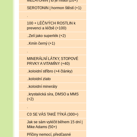
MELATONIN | to je mládí (20+)
SEROTONIN | hormon štěstí (+1)
.
100 + LÉČIVÝCH ROSTLIN k
prevenci a léčbě (+100)
..Zelí jako superlék (+2)
..Kmín černý (+1)
.
MINERÁLNÍ LÁTKY, STOPOVÉ
PRVKY A VITAMÍNY (+40)
..koloidní stříbro (+4 články)
..koloidní zlato
..koloidní minerály
..krystalická síra, DMSO a MMS
(+2)
.
C0 SE VÁS TAKÉ TÝKÁ (300+)
Jak se sám vyléčit během 15 dní |
Mike Adams (50+)
Příčiny nemocí, předčasné