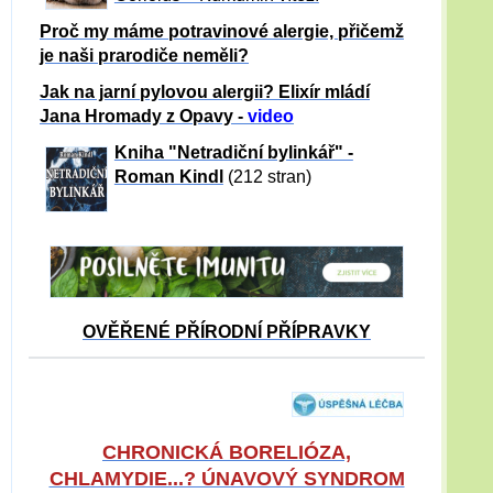
Proč my máme potravinové alergie, přičemž
je naši prarodiče neměli?
Jak na jarní pylovou alergii? Elixír mládí
Jana Hromady z Opavy -
video
Kniha "Netradiční bylinkář" -
Roman Kindl
(212 stran)
OVĚŘENÉ PŘÍRODNÍ PŘÍPRAVKY
CHRONICKÁ BORELIÓZA,
CHLAMYDIE...? ÚNAVOVÝ SYNDROM