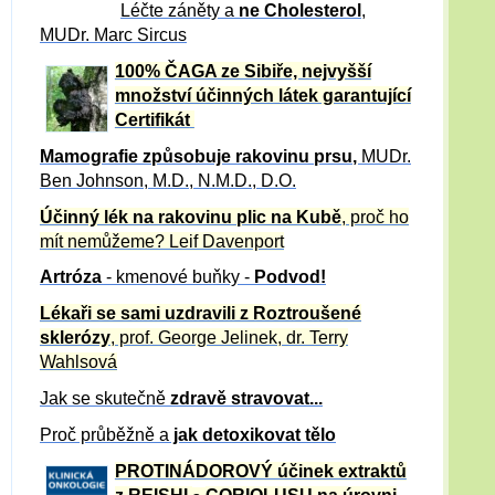
Léčte záněty a
ne Cholesterol
,
MUDr. Marc Sircus
100% ČAGA ze Sibiře, nejvyšší
množství účinných látek garantující
Certifikát
Mamografie způsobuje rakovinu prsu
,
MUDr.
Ben Johnson, M.D., N.M.D., D.O.
Účinný
lék na
rakovinu plic na Kubě
, proč ho
mít nemůžeme?
Leif Davenport
Artróza
- kmenové buňky -
Podvod!
Lékaři se sami uzdravili z Roztroušené
sklerózy
, prof. George Jelinek, dr. Terry
Wahlsová
Jak se skutečně
zdravě
stravovat...
Proč průběžně a
jak detoxikovat tělo
PROTINÁDOROVÝ účinek extraktů