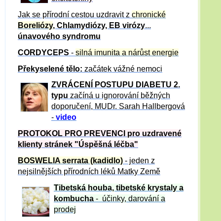
Jak se přírodní cestou uzdravit z
chronické
Boreliózy
, Chlamydiózy, EB virózy
...
únavového syndromu
CORDYCEPS
-
silná imunita a nárůst energie
Překyselené tělo:
začátek vážné nemoci
ZVRÁCE
NÍ POSTUPU DIABETU 2.
typu
začíná u ignorování běžných
doporučení, MUDr. Sarah Hallbergová
-
video
PROTOKOL PRO PREVENCI pro uzdravené
klienty
stránek "Úspěšná léčba"
BOSWELIA serrata (kadidlo)
- jeden z
nejsilnějších přírodních léků Matky Země
Tibetská houba, tibetské
krystaly
a
kombucha
- účinky, darování a
prodej