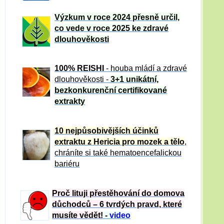
Výzkum v roce 2024 přesně určil,
co vede v roce 2025 ke zdravé
dlouhověkosti
100% REISHI
- houba mládí a zdravé
dlou
h
ověkosti -
3+1 unikátní,
bezkonkurenční certifikované
extrakty
10 nejpůsobivějších účinků
extraktu z Hericia pro mozek a tělo
,
chráníte si také hematoencefalickou
bariéru
Proč lituji přestěhování do domova
důchodců – 6 tvrdých pravd, které
musíte vědět!
-
video