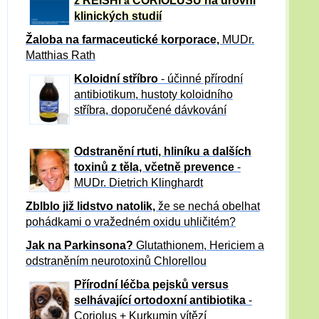
z REISHI
CORIOLUSU
na úrovni
a
klinických studií
Žaloba
na farmaceutické korporace,
MUDr.
Matthias Rath
Koloidní stříbro
- účinné přírodní
antibiotikum,
hustoty koloidního
stříbra, doporučené dávkování
Odstranění rtuti, hliníku a dalších
toxinů z těla, včetně p
revence
-
MUDr. Dietrich Klinghardt
Zblblo již lidstvo natolik,
že se nechá obelhat
pohádkami o vražedném oxidu uhličitém?
Jak na Parkinsona?
Glutathionem, Hericiem a
odstraněním neurotoxinů Chlorellou
Přírodní léčba pejsků versus
selhávající ortodoxní antibiotika
-
Coriolus + Kurkumin vítězí