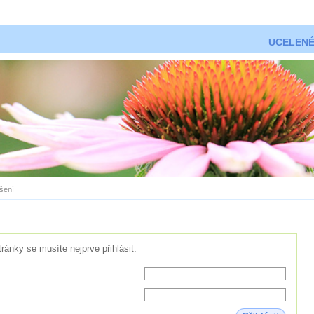
UCELENÉ
ášení
tránky se musíte nejprve přihlásit.