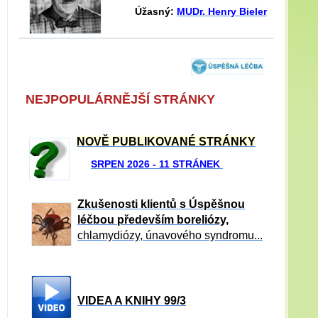
Úžasný:
MUDr. Henry Bieler
NEJPOPULÁRNĚJŠÍ STRÁNKY
NOVĚ PUBLIKOVANÉ STRÁNKY
SRPEN 2026 - 11 STRÁNEK
Zkušenosti klientů s Úspěšnou
léčbou především boreliózy,
chlamydiózy, únavového syndromu...
VIDEA A KNIHY 99/3