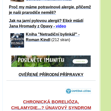
Proč my máme potravinové alergie, přičemž
je naši prarodiče neměli?
Jak na jarní pylovou alergii? Elixír mládí
Jana Hromady z Opavy -
video
Kniha "Netradiční bylinkář" -
Roman Kindl
(212 stran)
OVĚŘENÉ PŘÍRODNÍ PŘÍPRAVKY
CHRONICKÁ BORELIÓZA,
CHLAMYDIE...? ÚNAVOVÝ SYNDROM