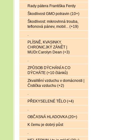
Rady pátera Františka Ferdy
Škodlivost GMO potravin (10+)
Škodlivost: mikrovlnná trouba,
teflonová pánev, mobil... (+19)
.
PLÍSNĚ, KVASINKY,
CHRONICJKÝ ZÁNĚT |
MUDr.Carolyn Dean (+3)
.
ZPŮSOB DÝCHÁNÍ A CO
DÝCHÁTE (+10 článků)
Zkvalitění vzduchu v domácnosti |
Čistička vzduchu (+2)
.
PŘEKYSELENÉ TĚLO (+4)
.
OBČASNÁ HLADOVKA (20+)
K čemu je dobrý půst
.