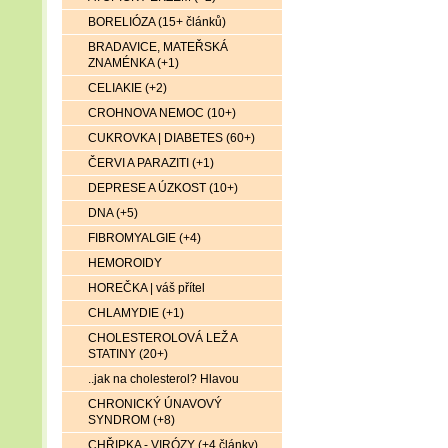
BORELIÓZA (15+ článků)
BRADAVICE, MATEŘSKÁ
ZNAMÉNKA (+1)
CELIAKIE (+2)
CROHNOVA NEMOC (10+)
CUKROVKA | DIABETES (60+)
ČERVI A PARAZITI (+1)
DEPRESE A ÚZKOST (10+)
DNA (+5)
FIBROMYALGIE (+4)
HEMOROIDY
HOREČKA | váš přítel
CHLAMYDIE (+1)
CHOLESTEROLOVÁ LEŽ A
STATINY (20+)
..jak na cholesterol? Hlavou
CHRONICKÝ ÚNAVOVÝ
SYNDROM (+8)
CHŘIPKA - VIRÓZY (+4 články)