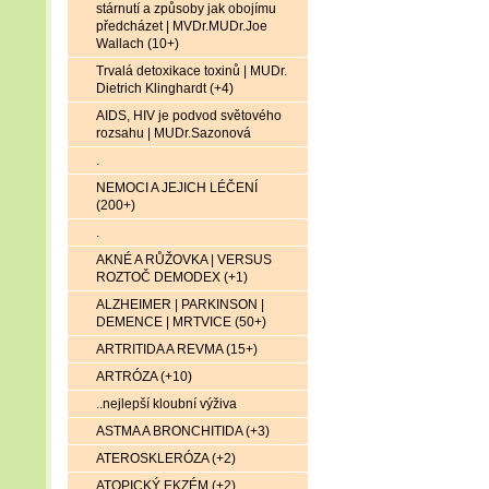
stárnutí a způsoby jak obojímu
předcházet | MVDr.MUDr.Joe
Wallach (10+)
Trvalá detoxikace toxinů | MUDr.
Dietrich Klinghardt (+4)
AIDS, HIV je podvod světového
rozsahu | MUDr.Sazonová
.
NEMOCI A JEJICH LÉČENÍ
(200+)
.
AKNÉ A RŮŽOVKA | VERSUS
ROZTOČ DEMODEX (+1)
ALZHEIMER | PARKINSON |
DEMENCE | MRTVICE (50+)
ARTRITIDA A REVMA (15+)
ARTRÓZA (+10)
..nejlepší kloubní výživa
ASTMA A BRONCHITIDA (+3)
ATEROSKLERÓZA (+2)
ATOPICKÝ EKZÉM (+2)