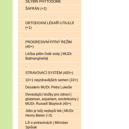
SILYBIN PHYTOSOME
ŠAFRÁN (+2)
.
ORTODOXNÍ LÉKAŘI UTAJUJÍ
(+1)
.
PROGRESIVNÍ PITNÝ REŽIM
(40+)
Léčba pitím čisté vody | MUDr.
Batmanghelidj
.
STRAVOVACÍ SYSTÉM (400+)
10+1 nejzdravějších semen (10+)
Desatero MUDr. Petra Lukeše
Devastující složky pro zdraví |
glutaman, aspartam, excitotoxiny |
MUDr. Russell Blaylock (40+)
Jídlo je tvůj nejlepší lék | MUDr.
Henry Bieler (+3)
Lži o potravinách | Miroslav
Spišiak