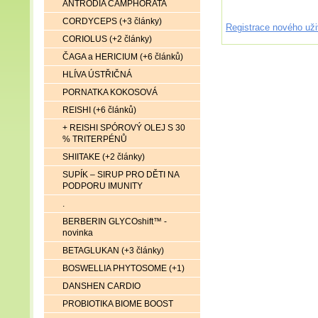
ANTRODIA CAMPHORATA
CORDYCEPS (+3 články)
Registrace nového uži
CORIOLUS (+2 články)
ČAGA a HERICIUM (+6 článků)
HLÍVA ÚSTŘIČNÁ
PORNATKA KOKOSOVÁ
REISHI (+6 článků)
+ REISHI SPÓROVÝ OLEJ S 30
% TRITERPÉNŮ
SHIITAKE (+2 články)
SUPÍK – SIRUP PRO DĚTI NA
PODPORU IMUNITY
.
BERBERIN GLYCOshift™ -
novinka
BETAGLUKAN (+3 články)
BOSWELLIA PHYTOSOME (+1)
DANSHEN CARDIO
PROBIOTIKA BIOME BOOST