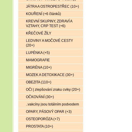
JÁTRA A OSTROPESTŘEC (10+)
KOUŘENÍ (+6 článků)
KREVNÍ SKUPINY, ZDRAVÍ A
VZTAHY, CRP TEST (+6)
KŘEČOVÉ ŽÍLY
LEDVINY A MOČOVÉ CESTY
(20+)
LUPÉNKA (+5)
MAMOGRAFIE
MIGRÉNA (10+)
MOZEK A DETOXIKACE (30+)
OBEZITA (110+)
OČI | zlepšování zraku cviky (20+)
OČKOVÁNÍ (30+)
..vakcíny jsou totálním podvodem
OPARY, PÁSOVÝ OPAR (+3)
OSTEOPORÓZA (+7)
PROSTATA (10+)