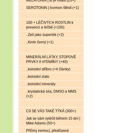
MELATONIN | to je mládí (20+)
SEROTONIN | hormon štěstí (+1)
.
100 + LÉČIVÝCH ROSTLIN k
prevenci a léčbě (+100)
..Zelí jako superlék (+2)
..Kmín černý (+1)
.
MINERÁLNÍ LÁTKY, STOPOVÉ
PRVKY A VITAMÍNY (+40)
..koloidní stříbro (+4 články)
..koloidní zlato
..koloidní minerály
..krystalická síra, DMSO a MMS
(+2)
.
C0 SE VÁS TAKÉ TÝKÁ (300+)
Jak se sám vyléčit během 15 dní |
Mike Adams (50+)
Příčiny nemocí, předčasné