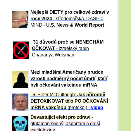
Nejlepší DIETY pro celkové zdraví v
roce 2024 -
středomořská, DASH a
MIND -
U.S. News & World Report
31 důvod
ů proč se NENECHÁM
OČKOVAT
- izraelský rabín
Chananya Weisman
Mezi mladšími Američany prudce
vzrostl nadměrný počet úmrtí, kteří
byli očkováni vakcínou mRNA
Dr. Peter
McCullough:
Jak přírodně
DETOXIKOVAT tělo PO OČKOVÁNÍ
mRNA vakcínou
(protokol) -
video
Devastující efekt pro zdraví
-
glutaman sodný, aspartam a další
excitotoxiny