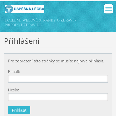
UCELENÉ WEBOVÉ STRÁNKY O ZDRAVÍ -
PŘÍRODA UZDRAVUJE
Přihlášení
Pro zobrazení této stránky se musíte nejprve přihlásit.
E-mail:
Heslo: