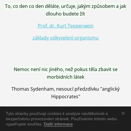
To, co den co den děláte, určuje, jakým způsobem a jak
dlouho budete žít
Prof. dr. Kurt Tepperwein
základy odkyselení organismu
Nemoc není nic jiného, než pokus těla zbavit se
morbidních látek
Thomas Sydenham, nesoucí předzdívku "anglický
Hippocrates"
Tyto stránky používají cookies k analýze návštěvnosti a
bezpečnému provozování stránek. Používáním tohoto webu
vyjadřujete souhlas.
Další informace
Nemoc je vyléčena jen pomocí Přírody, neutralizací a