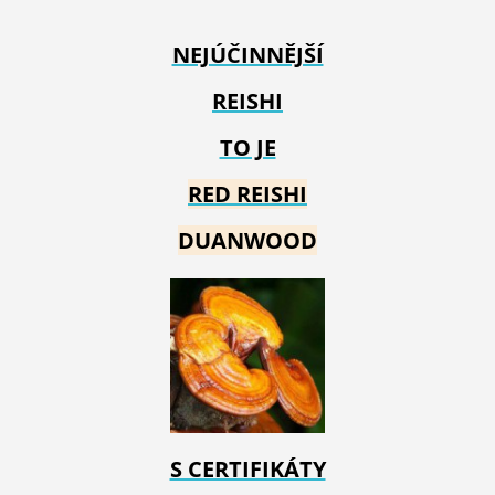
NEJÚČINNĚJŠÍ
REISHI
TO JE
RED REIS
HI
DUANWOOD
S CERTIFIKÁTY