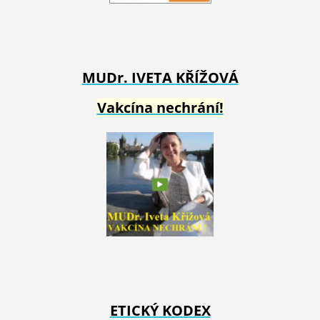
MUDr. IVETA
KŘÍŽOVÁ
Vakcína nechrání!
ETICKÝ KODEX