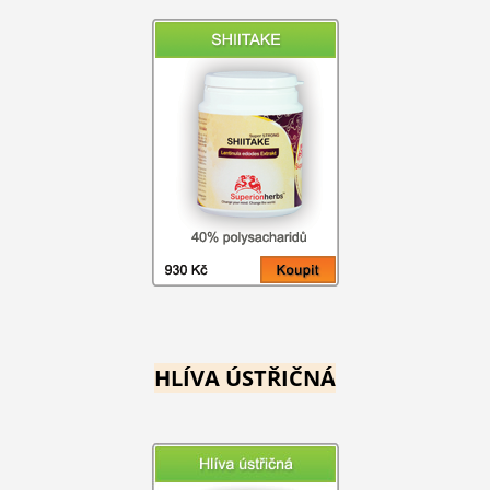
HLÍVA ÚSTŘIČNÁ