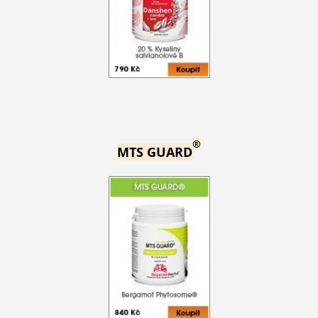
®
MTS GUARD