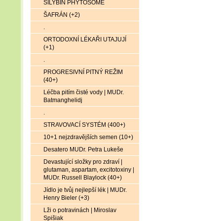
SILYBIN PHYTOSOME
ŠAFRÁN (+2)
.
ORTODOXNÍ LÉKAŘI UTAJUJÍ
(+1)
.
PROGRESIVNÍ PITNÝ REŽIM
(40+)
Léčba pitím čisté vody | MUDr.
Batmanghelidj
.
STRAVOVACÍ SYSTÉM (400+)
10+1 nejzdravějších semen (10+)
Desatero MUDr. Petra Lukeše
Devastující složky pro zdraví |
glutaman, aspartam, excitotoxiny |
MUDr. Russell Blaylock (40+)
Jídlo je tvůj nejlepší lék | MUDr.
Henry Bieler (+3)
Lži o potravinách | Miroslav
Spišiak