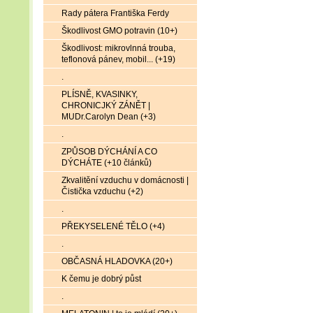
Rady pátera Františka Ferdy
Škodlivost GMO potravin (10+)
Škodlivost: mikrovlnná trouba,
teflonová pánev, mobil... (+19)
.
PLÍSNĚ, KVASINKY,
CHRONICJKÝ ZÁNĚT |
MUDr.Carolyn Dean (+3)
.
ZPŮSOB DÝCHÁNÍ A CO
DÝCHÁTE (+10 článků)
Zkvalitění vzduchu v domácnosti |
Čistička vzduchu (+2)
.
PŘEKYSELENÉ TĚLO (+4)
.
OBČASNÁ HLADOVKA (20+)
K čemu je dobrý půst
.