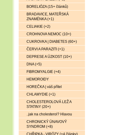
BORELIÓZA (15+ článků)
BRADAVICE, MATEŘSKÁ
ZNAMÉNKA (+1)
CELIAKIE (+2)
CROHNOVA NEMOC (10+)
CUKROVKA | DIABETES (60+)
ČERVI A PARAZITI (+1)
DEPRESE A ÚZKOST (10+)
DNA (+5)
FIBROMYALGIE (+4)
HEMOROIDY
HOREČKA | váš přítel
CHLAMYDIE (+1)
CHOLESTEROLOVÁ LEŽ A
STATINY (20+)
..jak na cholesterol? Hlavou
CHRONICKÝ ÚNAVOVÝ
SYNDROM (+8)
CHŘIPKA - VIRÓZY (+4 články)