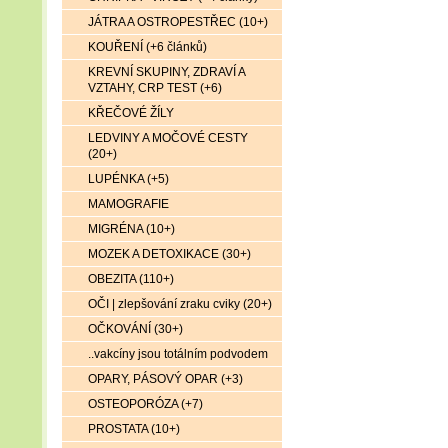
JÁTRA A OSTROPESTŘEC (10+)
KOUŘENÍ (+6 článků)
KREVNÍ SKUPINY, ZDRAVÍ A
VZTAHY, CRP TEST (+6)
KŘEČOVÉ ŽÍLY
LEDVINY A MOČOVÉ CESTY
(20+)
LUPÉNKA (+5)
MAMOGRAFIE
MIGRÉNA (10+)
MOZEK A DETOXIKACE (30+)
OBEZITA (110+)
OČI | zlepšování zraku cviky (20+)
OČKOVÁNÍ (30+)
..vakcíny jsou totálním podvodem
OPARY, PÁSOVÝ OPAR (+3)
OSTEOPORÓZA (+7)
PROSTATA (10+)