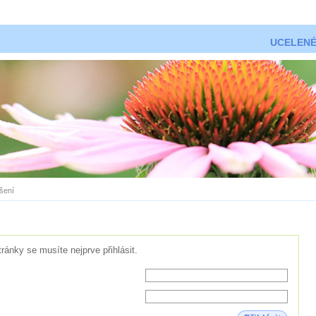
UCELENÉ
ášení
tránky se musíte nejprve přihlásit.