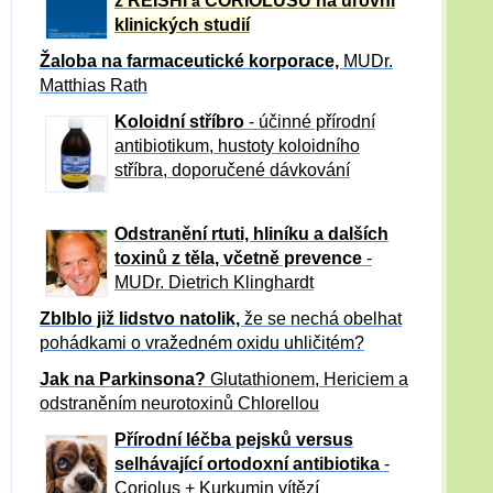
z REISHI
CORIOLUSU
na úrovni
a
klinických studií
Žaloba
na farmaceutické korporace,
MUDr.
Matthias Rath
Koloidní stříbro
- účinné přírodní
antibiotikum,
hustoty koloidního
stříbra, doporučené dávkování
Odstranění rtuti, hliníku a dalších
toxinů z těla, včetně p
revence
-
MUDr. Dietrich Klinghardt
Zblblo již lidstvo natolik,
že se nechá obelhat
pohádkami o vražedném oxidu uhličitém?
Jak na Parkinsona?
Glutathionem, Hericiem a
odstraněním neurotoxinů Chlorellou
Přírodní léčba pejsků versus
selhávající ortodoxní antibiotika
-
Coriolus + Kurkumin vítězí