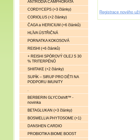
ANTRODIA CAMPHORATA
CORDYCEPS (+3 články)
Registrace nového uži
CORIOLUS (+2 články)
ČAGA a HERICIUM (+6 článků)
HLÍVA ÚSTŘIČNÁ
PORNATKA KOKOSOVÁ
REISHI (+6 článků)
+ REISHI SPÓROVÝ OLEJ S 30
% TRITERPÉNŮ
SHIITAKE (+2 články)
SUPÍK – SIRUP PRO DĚTI NA
PODPORU IMUNITY
.
BERBERIN GLYCOshift™ -
novinka
BETAGLUKAN (+3 články)
BOSWELLIA PHYTOSOME (+1)
DANSHEN CARDIO
PROBIOTIKA BIOME BOOST