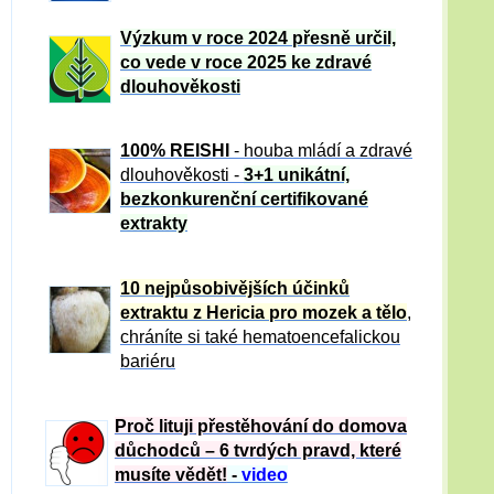
Výzkum v roce 2024 přesně určil,
co vede v roce 2025 ke zdravé
dlouhověkosti
100% REISHI
- houba mládí a zdravé
dlou
h
ověkosti -
3+1 unikátní,
bezkonkurenční certifikované
extrakty
10 nejpůsobivějších účinků
extraktu z Hericia pro mozek a tělo
,
chráníte si také hematoencefalickou
bariéru
Proč lituji přestěhování do domova
důchodců – 6 tvrdých pravd, které
musíte vědět!
-
video