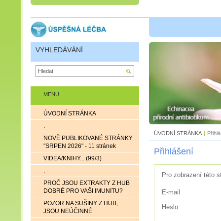
VYHLEDÁVÁNÍ
MENU
ÚVODNÍ STRÁNKA
.
ÚVODNÍ STRÁNKA
|
Přihl
NOVĚ PUBLIKOVANÉ STRÁNKY
"SRPEN 2026" - 11 stránek
Přihlášení
VIDEA/KNIHY... (99/3)
.
Pro zobrazení této s
PROČ JSOU EXTRAKTY Z HUB
DOBRÉ PRO VAŠI IMUNITU?
E-mail
POZOR NA SUŠINY Z HUB,
Heslo
JSOU NEÚČINNÉ