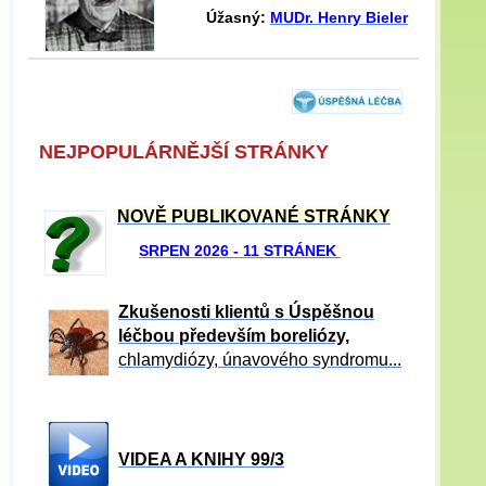
Úžasný:
MUDr. Henry Bieler
NEJPOPULÁRNĚJŠÍ STRÁNKY
NOVĚ PUBLIKOVANÉ STRÁNKY
SRPEN 2026 - 11 STRÁNEK
Zkušenosti klientů s Úspěšnou
léčbou především boreliózy,
chlamydiózy, únavového syndromu...
VIDEA A KNIHY 99/3