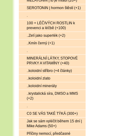
MELATONIN | to je mládí (20+)
SEROTONIN | hormon štěstí (+1)
.
100 + LÉČIVÝCH ROSTLIN k
prevenci a léčbě (+100)
..Zelí jako superlék (+2)
..Kmín černý (+1)
.
MINERÁLNÍ LÁTKY, STOPOVÉ
PRVKY A VITAMÍNY (+40)
..koloidní stříbro (+4 články)
..koloidní zlato
..koloidní minerály
..krystalická síra, DMSO a MMS
(+2)
.
C0 SE VÁS TAKÉ TÝKÁ (300+)
Jak se sám vyléčit během 15 dní |
Mike Adams (50+)
Příčiny nemocí, předčasné