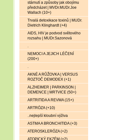
stárnutí a způsoby jak obojímu
předcházet | MVDr.MUDr.Joe
Wallach (10+)
Trvalá detoxikace toxinů | MUDr.
Dietrich Klinghardt (+4)
AIDS, HIV je podvod světového
rozsahu | MUDr.Sazonová
.
NEMOCI A JEJICH LÉČENÍ
(200+)
.
AKNÉ A RŮŽOVKA | VERSUS
ROZTOČ DEMODEX (+1)
ALZHEIMER | PARKINSON |
DEMENCE | MRTVICE (50+)
ARTRITIDA A REVMA (15+)
ARTRÓZA (+10)
..nejlepší kloubní výživa
ASTMA A BRONCHITIDA (+3)
ATEROSKLERÓZA (+2)
ATOPICKÝ EKZÉM (+2)