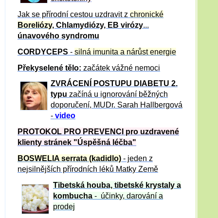
Jak se přírodní cestou uzdravit z
chronické
Boreliózy
, Chlamydiózy, EB virózy
...
únavového syndromu
CORDYCEPS
-
silná imunita a nárůst energie
Překyselené tělo:
začátek vážné nemoci
ZVRÁCE
NÍ POSTUPU DIABETU 2.
typu
začíná u ignorování běžných
doporučení, MUDr. Sarah Hallbergová
-
video
PROTOKOL PRO PREVENCI pro uzdravené
klienty
stránek "Úspěšná léčba"
BOSWELIA serrata (kadidlo)
- jeden z
nejsilnějších přírodních léků Matky Země
Tibetská houba, tibetské
krystaly
a
kombucha
- účinky, darování a
prodej