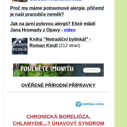
Proč my máme potravinové alergie, přičemž
je naši prarodiče neměli?
Jak na jarní pylovou alergii? Elixír mládí
Jana Hromady z Opavy -
video
Kniha "Netradiční bylinkář" -
Roman Kindl
(212 stran)
OVĚŘENÉ PŘÍRODNÍ PŘÍPRAVKY
CHRONICKÁ BORELIÓZA,
CHLAMYDIE...? ÚNAVOVÝ SYNDROM