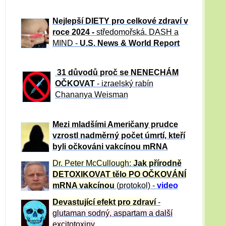
Nejlepší DIETY pro celkové zdraví v
roce 2024 -
středomořská, DASH a
MIND -
U.S. News & World Report
31 důvod
ů proč se NENECHÁM
OČKOVAT
- izraelský rabín
Chananya Weisman
Mezi mladšími Američany prudce
vzrostl nadměrný počet úmrtí, kteří
byli očkováni vakcínou mRNA
Dr. Peter
McCullough:
Jak přírodně
DETOXIKOVAT tělo PO OČKOVÁNÍ
mRNA vakcínou
(protokol) -
video
Devastující efekt pro zdraví
-
glutaman sodný, aspartam a další
excitotoxiny