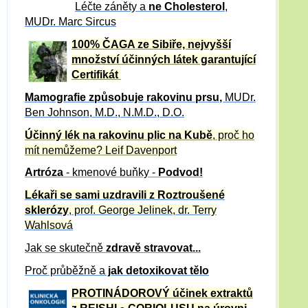
Léčte záněty a
ne Cholesterol
,
MUDr. Marc Sircus
100% ČAGA ze Sibiře, nejvyšší
množství účinných látek garantující
Certifikát
Mamografie způsobuje rakovinu prsu
,
MUDr.
Ben Johnson, M.D., N.M.D., D.O.
Účinný
lék na
rakovinu plic na Kubě
, proč ho
mít nemůžeme?
Leif Davenport
Artróza
- kmenové buňky -
Podvod!
Lékaři se sami uzdravili z Roztroušené
sklerózy
, prof. George Jelinek, dr. Terry
Wahlsová
Jak se skutečně
zdravě
stravovat...
Proč průběžně a
jak detoxikovat tělo
PROTINÁDOROVÝ účinek extraktů