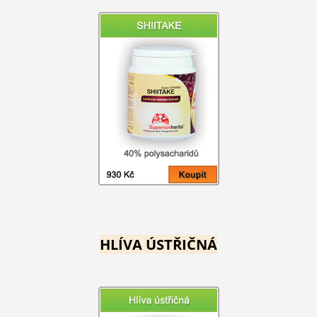
HLÍVA ÚSTŘIČNÁ