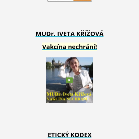
MUDr. IVETA
KŘÍŽOVÁ
Vakcína nechrání!
ETICKÝ KODEX