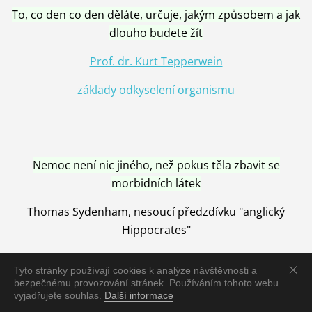
To, co den co den děláte, určuje, jakým způsobem a jak
dlouho budete žít
Prof. dr. Kurt Tepperwein
základy odkyselení organismu
Nemoc není nic jiného, než pokus těla zbavit se
morbidních látek
Thomas Sydenham, nesoucí předzdívku "anglický
Hippocrates"
Tyto stránky používají cookies k analýze návštěvnosti a
bezpečnému provozování stránek. Používáním tohoto webu
vyjadřujete souhlas.
Další informace
Nemoc je vyléčena jen pomocí Přírody, neutralizací a