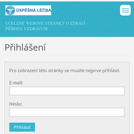
UCELENÉ WEBOVÉ STRÁNKY O ZDRAVÍ -
PŘÍRODA UZDRAVUJE
Přihlášení
Pro zobrazení této stránky se musíte nejprve přihlásit.
E-mail:
Heslo: