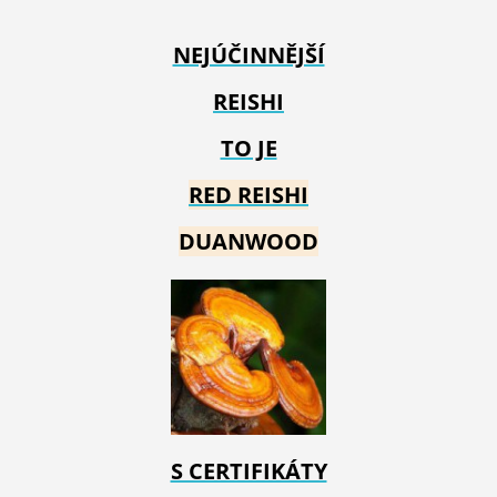
NEJÚČINNĚJŠÍ
REISHI
TO JE
RED REIS
HI
DUANWOOD
S CERTIFIKÁTY