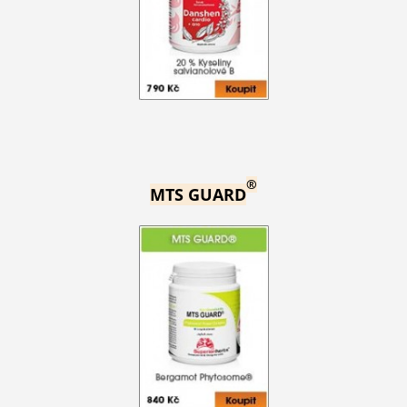
®
MTS GUARD