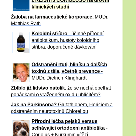
z REISHI
CORIOLUSU
na úrovni
a
klinických studií
Žaloba
na farmaceutické korporace,
MUDr.
Matthias Rath
Koloidní stříbro
- účinné přírodní
antibiotikum,
hustoty koloidního
stříbra, doporučené dávkování
Odstranění rtuti, hliníku a dalších
toxinů z těla, včetně p
revence
-
MUDr. Dietrich Klinghardt
Zblblo již lidstvo natolik,
že se nechá obelhat
pohádkami o vražedném oxidu uhličitém?
Jak na Parkinsona?
Glutathionem, Hericiem a
odstraněním neurotoxinů Chlorellou
Přírodní léčba pejsků versus
selhávající ortodoxní antibiotika
-
Coriolus + Kurkumin vítězí