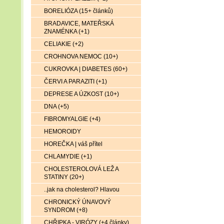
BORELIÓZA (15+ článků)
BRADAVICE, MATEŘSKÁ
ZNAMÉNKA (+1)
CELIAKIE (+2)
CROHNOVA NEMOC (10+)
CUKROVKA | DIABETES (60+)
ČERVI A PARAZITI (+1)
DEPRESE A ÚZKOST (10+)
DNA (+5)
FIBROMYALGIE (+4)
HEMOROIDY
HOREČKA | váš přítel
CHLAMYDIE (+1)
CHOLESTEROLOVÁ LEŽ A
STATINY (20+)
..jak na cholesterol? Hlavou
CHRONICKÝ ÚNAVOVÝ
SYNDROM (+8)
CHŘIPKA - VIRÓZY (+4 články)