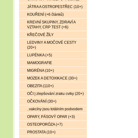
JÁTRA A OSTROPESTŘEC (10+)
KOUŘENÍ (+6 článků)
KREVNÍ SKUPINY, ZDRAVÍ A
VZTAHY, CRP TEST (+6)
KŘEČOVÉ ŽÍLY
LEDVINY A MOČOVÉ CESTY
(20+)
LUPÉNKA (+5)
MAMOGRAFIE
MIGRÉNA (10+)
MOZEK A DETOXIKACE (30+)
OBEZITA (110+)
OČI | zlepšování zraku cviky (20+)
OČKOVÁNÍ (30+)
..vakcíny jsou totálním podvodem
OPARY, PÁSOVÝ OPAR (+3)
OSTEOPORÓZA (+7)
PROSTATA (10+)