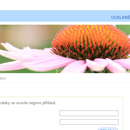
UCELENÉ
ášení
tránky se musíte nejprve přihlásit.