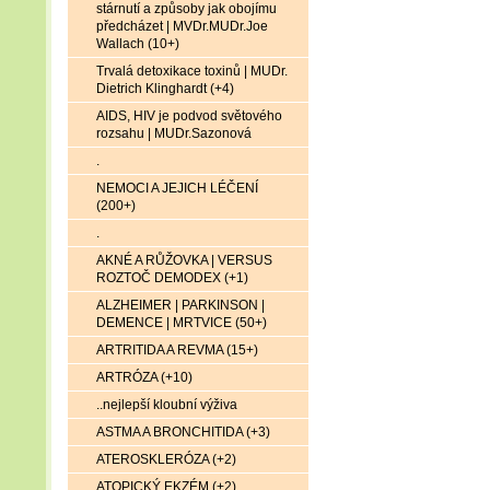
stárnutí a způsoby jak obojímu
předcházet | MVDr.MUDr.Joe
Wallach (10+)
Trvalá detoxikace toxinů | MUDr.
Dietrich Klinghardt (+4)
AIDS, HIV je podvod světového
rozsahu | MUDr.Sazonová
.
NEMOCI A JEJICH LÉČENÍ
(200+)
.
AKNÉ A RŮŽOVKA | VERSUS
ROZTOČ DEMODEX (+1)
ALZHEIMER | PARKINSON |
DEMENCE | MRTVICE (50+)
ARTRITIDA A REVMA (15+)
ARTRÓZA (+10)
..nejlepší kloubní výživa
ASTMA A BRONCHITIDA (+3)
ATEROSKLERÓZA (+2)
ATOPICKÝ EKZÉM (+2)