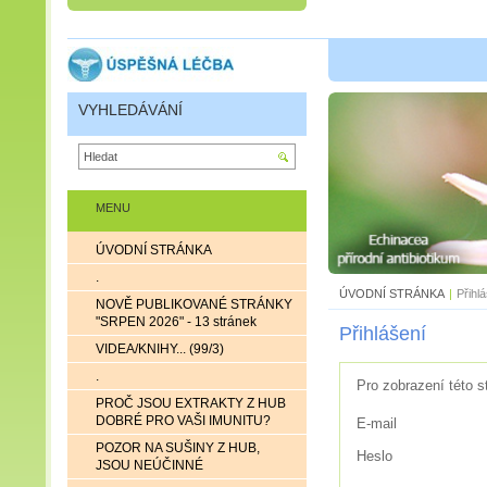
VYHLEDÁVÁNÍ
MENU
ÚVODNÍ STRÁNKA
.
ÚVODNÍ STRÁNKA
|
Přihl
NOVĚ PUBLIKOVANÉ STRÁNKY
"SRPEN 2026" - 13 stránek
Přihlášení
VIDEA/KNIHY... (99/3)
.
Pro zobrazení této s
PROČ JSOU EXTRAKTY Z HUB
DOBRÉ PRO VAŠI IMUNITU?
E-mail
POZOR NA SUŠINY Z HUB,
Heslo
JSOU NEÚČINNÉ