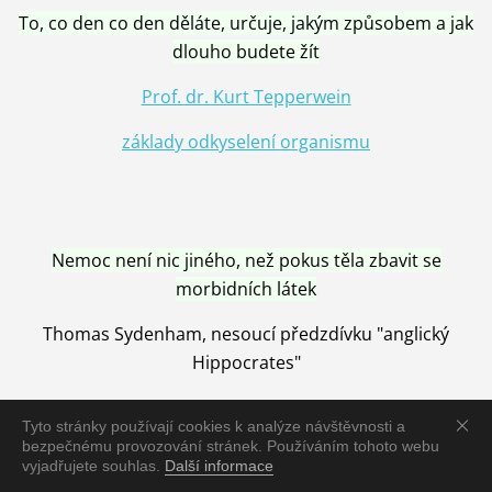
To, co den co den děláte, určuje, jakým způsobem a jak
dlouho budete žít
Prof. dr. Kurt Tepperwein
základy odkyselení organismu
Nemoc není nic jiného, než pokus těla zbavit se
morbidních látek
Thomas Sydenham, nesoucí předzdívku "anglický
Hippocrates"
Tyto stránky používají cookies k analýze návštěvnosti a
bezpečnému provozování stránek. Používáním tohoto webu
vyjadřujete souhlas.
Další informace
Nemoc je vyléčena jen pomocí Přírody, neutralizací a