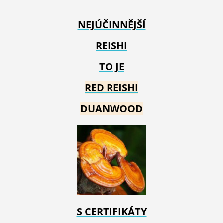
NEJÚČINNĚJŠÍ
REISHI
TO JE
RED REIS
HI
DUANWOOD
S CERTIFIKÁTY