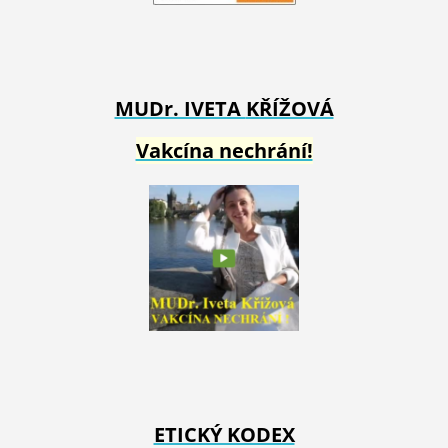
MUDr. IVETA
KŘÍŽOVÁ
Vakcína nechrání!
ETICKÝ KODEX