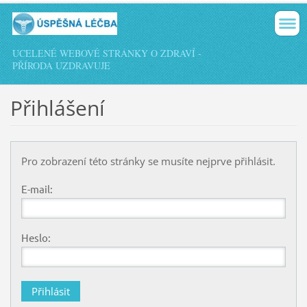
UCELENÉ WEBOVÉ STRÁNKY O ZDRAVÍ -
PŘÍRODA UZDRAVUJE
Přihlášení
Pro zobrazení této stránky se musíte nejprve přihlásit.
E-mail:
Heslo: