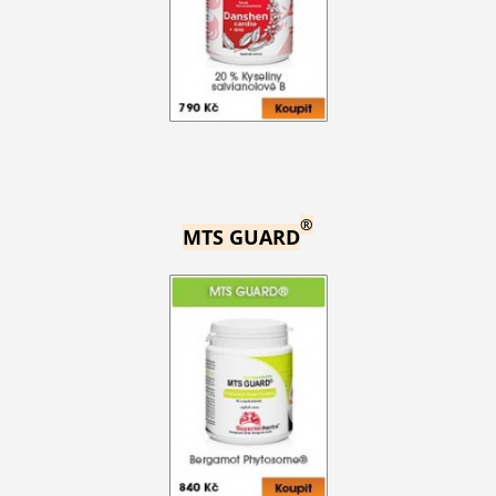
®
MTS GUARD