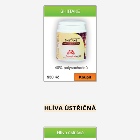
HLÍVA ÚSTŘIČNÁ